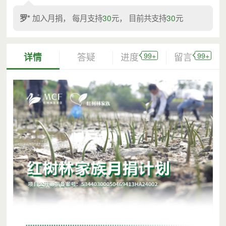
加入月捐， 每月支持
30
元， 目前共支持
30
元
罗*
99+
99+
详情
答疑
进度
留言