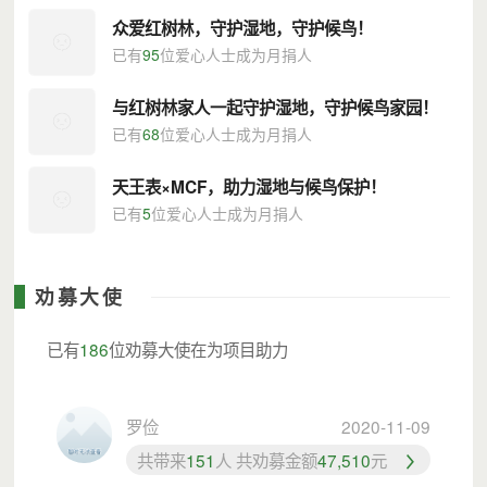
众爱红树林，守护湿地，守护候鸟！
已有
95
位爱心人士成为月捐人
与红树林家人一起守护湿地，守护候鸟家园！
已有
68
位爱心人士成为月捐人
天王表×MCF，助力湿地与候鸟保护！
已有
5
位爱心人士成为月捐人
劝募大使
已有
186
位劝募大使在为项目助力
罗俭
2020-11-09
共带来
151
人 共劝募金额
47,510
元