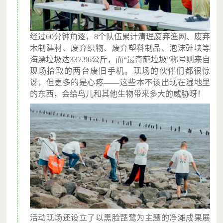
经过60分钟角逐，8个队伍累计清理废弃渔网、废弃
木制建材、废弃织物、废弃塑料制品、泡沫碎块等
海漂垃圾达337.96公斤，而“最奇葩垃圾”称号则来自
现场拾取的两台废旧手机。现场的伙伴们都很惊
讶，但更多的是心疼——这些本不该出现在湿地里
的东西，会给鸟儿和其他生物带来多大的威胁呀！
活动现场还设立了以黑脸琵鹭为主题的净滩成果展