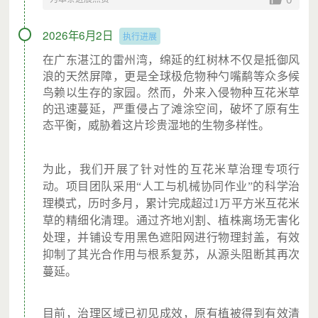
2026年6月2日
执行进展
在广东湛江的雷州湾，绵延的红树林不仅是抵御风
浪的天然屏障，更是全球极危物种勺嘴鹬等众多候
鸟赖以生存的家园。然而，外来入侵物种互花米草
的迅速蔓延，严重侵占了滩涂空间，破坏了原有生
态平衡，威胁着这片珍贵湿地的生物多样性。
为此，我们开展了针对性的互花米草治理专项行
动。项目团队采用“人工与机械协同作业”的科学治
理模式，历时多月，累计完成超过1万平方米互花米
草的精细化清理。通过齐地刈割、植株离场无害化
处理，并铺设专用黑色遮阳网进行物理封盖，有效
抑制了其光合作用与根系复苏，从源头阻断其再次
蔓延。
目前，治理区域已初见成效，原有植被得到有效清