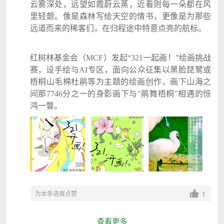
云雾深处，远望如霞蔚云蒸，近看则每一朵都在风
里轻颤。像是森林写给天空的情书，更像是为那些
远道而来的稀客们，在归程途中特意点亮的航标。
红树林基金会（MCF）发起“321一起画！”绘画挑战
赛，设手绘与AI专区，面向公众征集以黑脸琵鹭或
梧桐山毛棉杜鹃等为主题的绘画创作，画下山海之
间那7746分之一的身影画下与"鹃舞梧桐"相遇的惊
鸿一瞥。
1
为本条进展点赞
查看更多