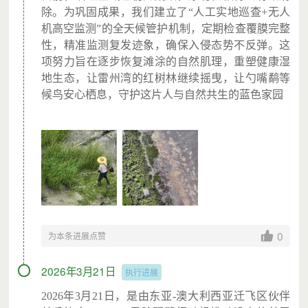
除。为巩固成果，我们建立了“人工实地巡查+无人
机高空监测”的全天候管护机制，定期检查覆膜完整
性，精准监测复发迹象，确保入侵态势不反弹。这
项努力旨在逐步恢复滩涂的自然肌理，重塑健康湿
地生态，让雷州湾的红树林继续摇曳，让勺嘴鹬等
候鸟安心栖息，守护这片人与自然共生的蓝色家园
0
为本条进展点赞
2026年3月21日
执行进展
2026
年3月21日，是由东亚-澳大利西亚迁飞区伙伴