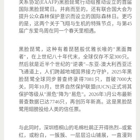
关系协定(EAAFP)黑脸琵鹭
行动组推动设立的首届
国际黑脸琵鹭日。并肩而至的，还有联合国大会为
提升公众森林保护意识而设立的国际森林日。更巧
的是，这两个关于飞翔与生机的特殊节点，与第45
届广东爱鸟周在同一个春天里相遇。
黑脸琵鹭，这种有着琵琶般优雅长喙的"黑面舞
者"，在上世纪八十年代末，全球仅存不足300只。
然后就是近半个世纪的"逆袭"--东亚-澳大利西亚迁
飞通道上，人们跨越地域国界接力守护，2025年黑
脸琵鹭全球同步普查终录得7081只，首破7000大
关，同年10月，世界自然保护联盟(IUCN)正式将其
保护等级从"濒危"降为"易危"。2026年3月公布最新
普查数据已达7746只，再创历年新高。这是黑脸琵
鹭用翅膀投给人类的信任票。
与此同时，深圳梧桐山的毛棉杜鹃正开得热烈--或紫
红，或粉白，一簇簇、一层层沿山铺展，一直漫到