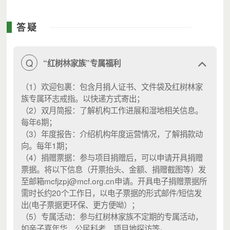
答疑
Q
“红树林家族”专属福利
（1）欢迎包裹：包含月捐人证书、文件袋及红树林家
族专属环志戒指。以快递方式寄出；
（2）双月简报：了解机构工作进展和湿地相关信息。
每年6期；
（3）年度报告：介绍机构年度运营情况，了解捐款动
向。每年1期；
（4）捐赠票据：参与项目捐赠后，可以申请开具捐赠
票据。将以下信息（开票抬头、金额、捐赠截图等）发
至邮箱mcfjzpj@mcf.org.cn申请。开具电子捐赠票据所
需时长约20个工作日，以电子票据的形式邮件/短信发
出(电子票据更环保、更方便呦）；
（5）专属活动：参与红树林家族不定期的专属活动，
如亲子嘉年华、公民科考、项目地探访等。