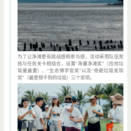
为了让净滩更有挑战感和参与感，活动采用队伍竞
技与任务关卡相结合，设置“海量净滩奖”（捡拾垃
圾量最重）、“生态博学官奖”以及“奇葩垃圾发现
奖”（最意想不到的垃圾）三个奖项。