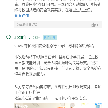
青川县乔庄小学顺利开展。一场融合互动体验、实操训
练与校园共建的安全教育实践，在这里生动上演。 ......
查看详情
0
为本条进展点赞
2026年4月23日
执行进展
2026 守护校园安全志愿行・青川场即将温暖启程。
本次活动将于
在青川县乔庄小学开展，通过校
5月8日
园急救技能培训、安全大棋盘趣味闯关等形式，把实
用、易懂的安全知识带到孩子们身边，提升安全防护意
识与自救互救能力。
从方案筹备到内容打磨，从课程设计到现场安排，各项
工作正有序推进。
敬请关注活动后续动态，一起守护少年平安成长。