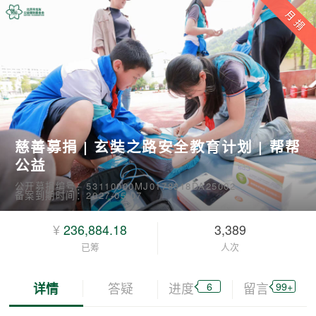
慈善募捐 | 玄奘之路安全教育计划 | 帮帮
公益
公开募捐编号：53110000MJ0178318DA25002
备案到期时间：2027-05-07
¥
236,884.18
3,389
已筹
人次
6
99+
详情
答疑
进度
留言