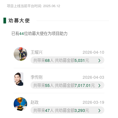
项目上线当前平台时间: 2025.06.12
劝募大使
已有
44
位劝募大使在为项目助力
王耀兴
2026-04-10
共带来
68
人 共劝募金额
5,031
元
李传刚
2026-04-03
共带来
55
人 共劝募金额
7,017.01
元
赵政
2026-03-19
共带来
47
人 共劝募金额
3,293
元