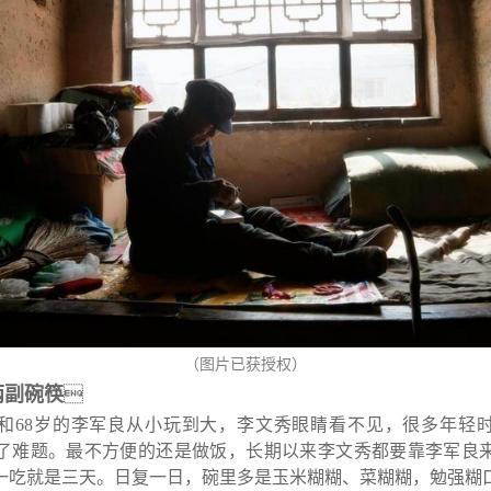
（图片已获授权）
两副碗筷

秀和68岁的李军良从小玩到大，李文秀眼睛看不见，很多年轻
了难题。最不方便的还是做饭，长期以来李文秀都要靠李军良
一吃就是三天。日复一日，碗里多是玉米糊糊、菜糊糊，勉强糊