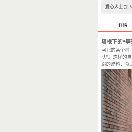
lxz^^
每月
爱心人士
加入
爱心人士
jia
每月支
详情
Timerac
墙根下的“等
王维Vicky
河北的某个村
爱心人士
队”。这样的
Lucky
每
跳的燃料，食
福娃越来
Suger
每
叶梦真
每
爱心人士
爱心人士
爱心人士
爱心人士