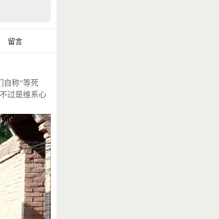
留言
们自称“等死
饭不过是维系心