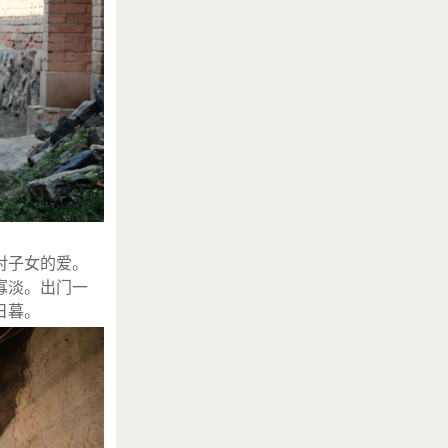
对子女的爱。
寡淡。出门一
日暮。