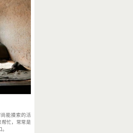
时尚能摸索的活
来帮忙，常常是
口。