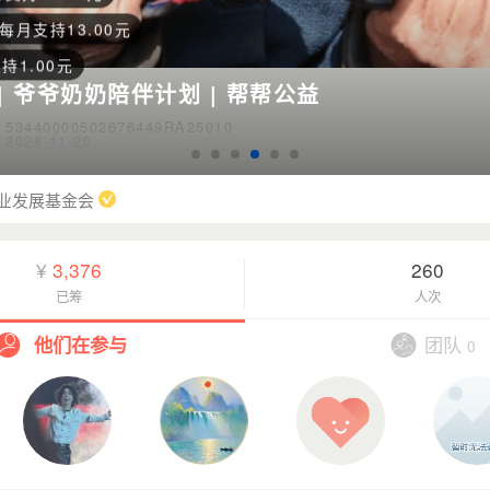
持1.00元
e
每月支持20.00元
| 爷爷奶奶陪伴计划 | 帮帮公益
每月支持1.00元
440000502676449RA25010
🌻
每月支持1.00元
28-11-20
每月支持13.00元
业发展基金会
每月支持13.00元
月支持13.00元
¥
3,376
260
越好
每月支持13.00元
已筹
人次
月支持6.00元
团队
他们在参与
0
月支持34.00元
每月支持13.00元
每月支持13.00元
每月支持13.00元