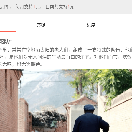
支持13.00元
月捐， 每月支持
1
元， 目前共支持
1
元
每月支持13.00元
持1.00元
答疑
进度
e
每月支持20.00元
死队”
🌻
每月支持1.00元
子里，常常在空地晒太阳的老人们，组成了一支特殊的队伍，他
每月支持13.00元
自嘲，是他们对无人问津的生活最直白的注解。对他们而言，吃
月支持13.00元
之无味，也无需期待。
越好
每月支持13.00元
月支持6.00元
月支持34.00元
每月支持13.00元
每月支持13.00元
每月支持13.00元
每月支持13.00元