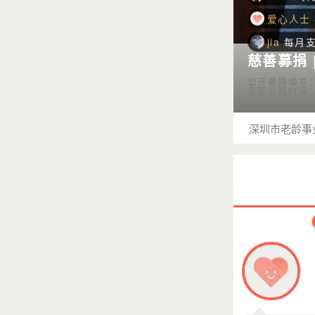
jia
每月支
Timerac
慈善募捐 
爱心人士
公开募捐编号：53
王维Vicky
备案到期时间：20
爱心人士
深圳市老龄事
爱心人士
Lucky
每
福娃越来
Suger
每
叶梦真
每
爱心人士
爱心人士
爱心人士