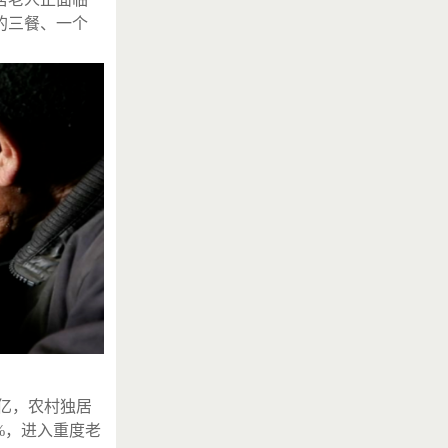
的三餐、一个
3亿，农村独居
%，进入重度老