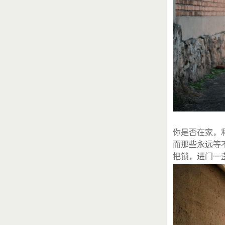
爱心人士
lxz^^
每月
你是否在家，
而那些永远等
把锁，进门一