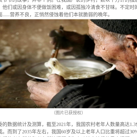
：他们或因身体不便做饭困难，或因孤独冷清食不甘味。不定时
......营养不良，正悄然侵蚀着他们本就脆弱的晚年。
（图片已获授权）
的数据统计及测算，截至2021年，我国农村老年人数量高达1.
。而到了2035年左右，我国60岁及以上老年人口比重将超过30