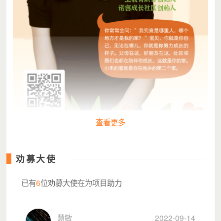
查看更多
劝募大使
一土教育联合创始人、诺言成长社区创始人李一诺成为小禾的家
项目推广大使，期待与您一起，在城中村搭建起守护流动儿童成
已有
6
位劝募大使在为项目助力
长的家。
慧敏
2022-09-14