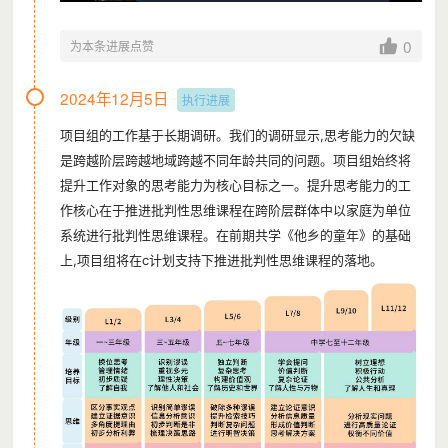
这里有丰富多彩的社区活动，有大量有趣的优秀书籍，还有快乐
0
为本条进展点赞
的小伙伴。
2024年12月5日
这里有社区妈妈，没有强制和苛责，她们愿意耐心倾听小良的心
执行进展
声，了解他们的不安与别样心思。
项目组的工作基于长期调研。我们的调研显示,思考能力的欠缺
是跨越阶层跨越地域跨越不同年龄共同的问题。项目组始终将
小良也变得愿意听别人的意见和提醒，自信心也慢慢建立起来。
提升工作对象的思考能力为核心目标之一。提升思考能力的工
作核心在于推进批判性思维课程在跨阶层群体中以家庭为单位
而小良的妈妈得到了社区妈妈的提醒，慢慢地改变了自己与孩子
系统进行批判性思维课程。在前期共学《他乡的童年》的基础
相处的方式，亲子关系正在修补改善。
上,项目组将在c计划支持下推进批判性思维课程的落地。
父母欣喜地看到，进入小禾的家后，小良逐渐变成了一个跟社区
小朋友友善相处、热爱阅读的孩子，其作文也被学校连连评优，
跟家人的关系也有了很大的缓和。