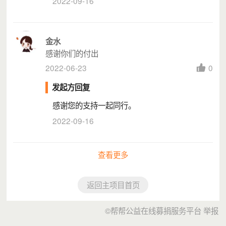
2022-09-16
具，通过日常开展的社区活动、课程，为社区的儿童，提供一个
安全、友好的学习玩耍空间。
金水
过去一年，我们与社区妈妈一起，利用起社区中心、图书馆、村
感谢你们的付出
2022-06-23
0
祠堂等公共场地资源，在广州、佛山运营起20个小禾的家。
发起方回复
千禾期待，让每个城中村社区都有小禾的家，推动教育公平，让
感谢您的支持一起同行。
社区成为一个温暖友善互助共同体。
2022-09-16
查看更多
返回主项目首页
©帮帮公益在线募捐服务平台
举报