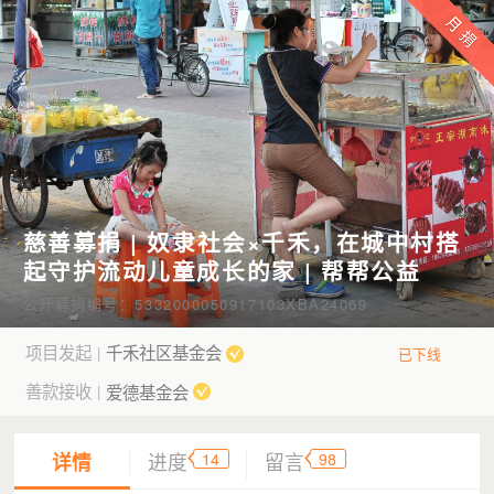
慈善募捐 | 奴隶社会×千禾，在城中村搭
起守护流动儿童成长的家 | 帮帮公益
公开募捐编号：5332000050917103XBA24069
项目发起
千禾社区基金会
|
已下线
善款接收
爱德基金会
|
14
98
详情
进度
留言