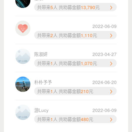
共带来
5
人 共劝募金额
13,790
元
2022-06-09
在广东，每4个儿童中就有1个是流动儿童。
共带来
2
人 共劝募金额
1,110
元
他们常是儿童意外事故的主角，也是未成年人案件的常客。
他们往往自卑、困惑、焦虑、孤独。
陈淑妍
2023-04-27
共带来
1
人 共劝募金额
1,070
元
但他们的“脆弱”和“过错”，并非不可逆转的。
他们只是需要一个地方，去守护他们的纯真，打破这城市不安以
朴朴予予
2024-06-20
及冷漠，
共带来
1
人 共劝募金额
210
元
一个给予他们安全、守护他们健康成长的“家”，帮助他们融入家
庭，融入社区。
游Lucy
2022-06-09
共带来
1
人 共劝募金额
480
元