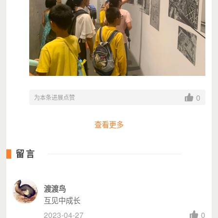
流动儿童是城市的未来，关心流动儿童就是关心城市的未
来。
我们已经开始行动，为他们在社区搭建一个“家”，一个不大
的地方，却可以让他们从留守转变成随迁流动儿童的时候，
寻到安全感的地方——“
小禾的家
”。
而现在，我们需要您的支持，
0
为本条进展点赞
让更多的孩子在社区里拥有小禾的家，健康快乐地成长。
为此，
我们诚邀您一起加入千禾社区基金会月捐计划，
一起
查看更多
在城中村社区搭起守护流动儿童成长的家。
留言
渡渡鸟
互见中成长
2023-04-27
0