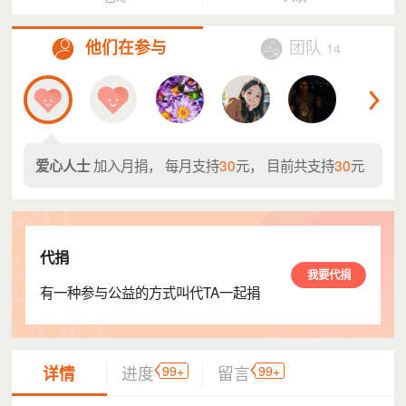
他们在参与
团队
14
加入月捐， 每月支持
30
元， 目前共支持
30
元
爱心人士
代捐
我要代捐
有一种参与公益的方式叫代TA一起捐
99+
99+
详情
进度
留言