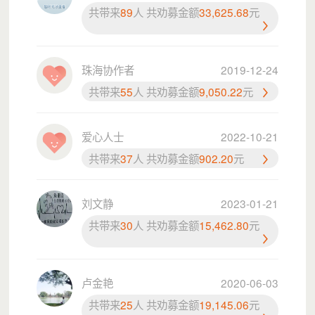
共带来
89
人 共劝募金额
33,625.68
元
3. 让孩子更健康（健康促进）
（1）链接社会资源，提供免费体检（很多流动儿童
珠海协作者
2019-12-24
从未体检过）。
共带来
55
人 共劝募金额
9,050.22
元
（2）给营养差的孩子补充牛奶、鸡蛋等营养物资
（3）开展健康课堂：怎么刷牙？怎么搭配一日三
爱心人士
2022-10-21
餐？每天运动多久？
共带来
37
人 共劝募金额
902.20
元
（4）为心理有压力的孩子提供个案辅导，开“抗逆力
小组”。
4. 帮助更多机构一起做（模式推广）
刘文静
2023-01-21
把我们的经验总结成培训课程，分享给其他公益组
共带来
30
人 共劝募金额
15,462.80
元
织，让更多流动儿童受益。
每年，我们预计直接服务不少于500名流动儿童及其
家长，并带动更多志愿者参与。
卢金艳
2020-06-03
更重要的是：很多曾经接受过协作者帮助的孩子，后
共带来
25
人 共劝募金额
19,145.06
元