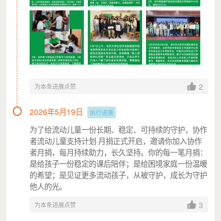
爱德基金会
爱德基金会成立于
1985年4月，是全国政协原副主席丁光训
等发起，其他社会各界人士共同组成的民间团体，是江苏省首批
5A级社会组织。作为中国改革开放后最早一批成立、并具有公募
资格的基金会和在国内外具有重要影响力的民间组织，爱德基金
会旨在促进教育、社会福利、医疗卫生、社区发展与环境保护、
2
为本条进展点赞
灾害管理等各项社会公益事业。迄今为止，募集善款累计近50亿
元，项目区域累计覆盖30多个国家和地区，数千万人从中直接受
2026年5月19日
执行进展
益，间接受益人口逾2亿人。
为了给流动儿童一份长期、稳定、可持续的守护，协作
者流动儿童支持计划·月捐正式开启，邀请你加入协作
执行机构
者月捐，每月持续助力，长久坚持。你的每一笔月捐：
北京市协作者社会工作发展中心（简称：北京协作者）是我
是给孩子一份稳定的课后陪伴；是给困境家庭一份温暖
的希望；是见证更多流动孩子，从被守护，成长为守护
国成立最早的民办社会工作机构之一，
5A社会组织。机构以“团
他人的光。
结协作 助人自助”为服务理念，构建了“服务创新-研究倡导-专业
支持”三位一体的战略服务体系，在服务弱势群体的同时，协助
3
为本条进展点赞
其在服务参与中由受助者成长为助人者，并在实践中总结提炼本