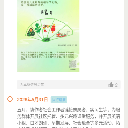
项目最低执行金额
最低可执行金额为10000元。如最终募得金额低于“最低
2
为本条进展点赞
可执行额度”，所募资金将以转捐到同类项目的方式使用并
反馈。
2026年5月31日
执行进展
剩余善款处理计划
五月，协作者社会工作者链接志愿者、实习生等，为服
务群体开展社区托管、多元兴趣课堂服务，并开展英语
如项目执行完成后善款仍有剩余，向公众公示后，转
小组、口才朗诵、早期发展、社会融合等多元活动，拓
捐至同类型项目继续执行。