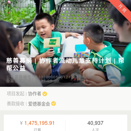
慈善募捐 | 协作者流动儿童支持计划 | 帮
帮公益
公开募捐编号：5332000050917103XBA26005
备案到期时间：2027-05-30
项目发起
协作者
|
善款接收
爱德基金会
|
¥
1,475,195.91
40,937
已筹
人次