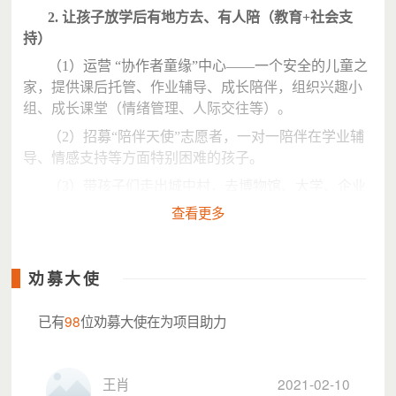
2. 让孩子放学后有地方去、有人陪（教育+社会支
持）
（1）运营 “协作者童缘”中心——一个安全的儿童之
家，提供课后托管、作业辅导、成长陪伴，组织兴趣小
组、成长课堂（情绪管理、人际交往等）。
（2）招募“陪伴天使”志愿者，一对一陪伴在学业辅
导、情感支持等方面特别困难的孩子。
（3）带孩子们走出城中村，去博物馆、大学、企业
参观，开阔眼界。
查看更多
劝募大使
已有
98
位劝募大使在为项目助力
王肖
2021-02-10