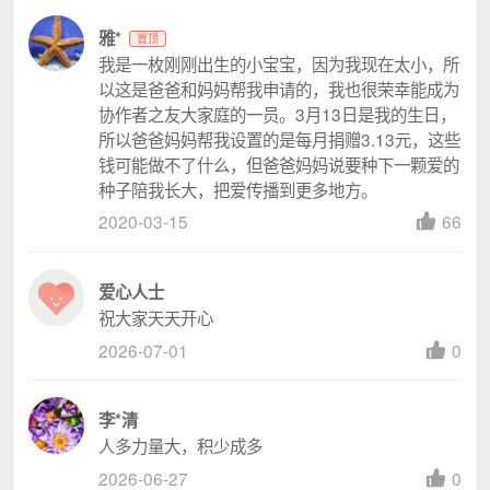
月捐项目也可以在筹款页，点击「管理我的月捐」
-「捐赠
雅*
置顶
票据」，勾选未开票的捐赠记录，申请批量合并开票。
我是一枚刚刚出生的小宝宝，因为我现在太小，所
以这是爸爸和妈妈帮我申请的，我也很荣幸能成为
注意：最迟不晚于捐赠支付的当年之内完成，如有特殊情
协作者之友大家庭的一员。3月13日是我的生日，
况，可在下一年的
3月31日前，申请开具去年1月1日至当年3月31
所以爸爸妈妈帮我设置的是每月捐赠3.13元，这些
的票据。
钱可能做不了什么，但爸爸妈妈说要种下一颗爱的
若根据以上路径开票失败或因系统原因无法开票，您可在扣
种子陪我长大，把爱传播到更多地方。
款成功的
3个工作日后通过爱德基金会官网申请。
2020-03-15
66
申请步骤：
登陆
http://www.amity.org.cn/donate/openInvoice，请输入交易
爱心人士
订单号根据官网开票指引进行申请（微信→我的→支付→钱包→
祝大家天天开心
账单→点击想要查询的记录，获取交易单号）。
2026-07-01
0
重要提醒：
开票申请不支持跨年。如您在
12月28日前的月捐捐赠，需最
李*清
迟在当年12月31日前完成开票申请。如您的月捐扣款在12月29日
人多力量大，积少成多
至31日期间，可最迟于次年1月10日前完成开票申请。
2026-06-27
0