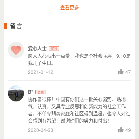
土经验，推动本土社会工作和社会组织的发展，最终实现“每个
查看更多
人都可以怀抱着尊严和梦想，自由地行走在大地”的组织愿景。
至今已为超过85.15万包括流动人口和困境儿童在内的弱势群体及
留言
社会组织人员提供了社会工作专业服务，培育出包括农民工在内
的4095名志愿者，开展了包括民政部委托课题在内的99个调查研
究，参与了多项全国社会工作服务标准和政策法规的起草制定工
爱心人士
作，组织召开了多个全国性研讨会，出版了11本图书。目前，协
置顶
愿人人都献出一点爱，我也是个社会底层，9.10是
作者的服务模式已被复制推广到长江三角洲地区、珠江三角洲地
我儿子生日。
区、山东半岛地区和中部地区。荣获“林护杰出社会工作服务项
2021-01-12
47
目奖”，“中国社会创新奖”， “全国三八红旗集体”，民政部授予
首批全国社会工作服务示范单位等称号。
B*
置顶
协作者很棒！中国有你们这一批关心弱势、贴地
票据说明
气、认真、又具专业反思和创新能力的社会工作
爱德基金会可以为您开具电子捐赠票据。
者，不单令弱势家庭和社区得到温暖，也令人对社
灵析开票指引：
会感到有希望！谢谢你们的努力和付出！
月捐项目可在「票据中心」找到对应捐赠记录后，申请开具
2020-04-23
49
捐赠票据。