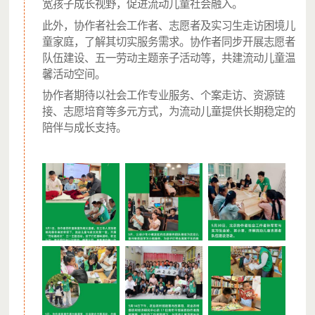
宽孩子成长视野，促进流动儿童社会融入。
此外，协作者社会工作者、志愿者及实习生走访困境儿
项目开始募捐时间
童家庭，了解其切实服务需求。协作者同步开展志愿者
2026年5月9日
队伍建设、五一劳动主题亲子活动等，共建流动儿童温
馨活动空间。
协作者期待以社会工作专业服务、个案走访、资源链
项目执行计划
接、志愿培育等多元方式，为流动儿童提供长期稳定的
第1-12月：实施开展针对流动儿童及其家庭的生计发
陪伴与成长支持。
展、教育支持和社会支持、健康促进服务活动及流动儿
童服务经验模式复制服务；
第1-12月：结合服务活动实施进行日常宣传，发布微博
消息、公众号专题文章、视频等；评估收集项目受益儿
童成长故事，进行传播；
第1-12月：每月上传项目进度，定期进行报告与披露；
第11-12月：进行项目年度总结报告；
公募与执行机构简介