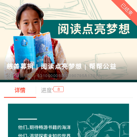
慈善募捐 | 阅读点亮梦想 | 帮帮公益
公开募捐编号：531000005000090795A17012
8
详情
进度