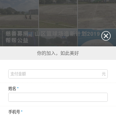
慈善募捐 | 山区篮球场造新计划2019 |
帮帮公益
公开募捐编号：534400005153564950A19035
备案到期时间：2026-12-31
你的加入，如此美好
¥
849,517.03
331
已筹
人次
他们在参与
姓名
*
手机号
*