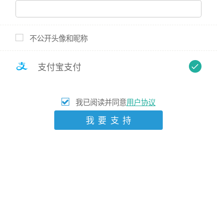
爱心人士 支持
10
元
不公开头像和昵称
5
详情
进度
支付宝支付
一、项目详情
“山区篮球场造新计划”是豪群公益的核心公益项目之一，致力于为体育资源匮乏、符合捐建标准的
我已阅读并同意
用户协议
学校建造标准球场并完善配套设施，为乡村儿童及青少年体育教育提供必要条件。每一个公益球场的
落成，都需要经过提交申请、考察评估、确定施工方案、落地捐建、后期维护等捐建流程，确保公益
我要支持
球场能够在当地得到广泛使用及充分爱护。
豪群公益的宗旨是：赋予偏远地区的儿童与青少年能力去达成他们的梦想跟充分发挥潜力；通过
超越篮球培训以外的影响去建立青少年的品格和毅力。
二、项目预算