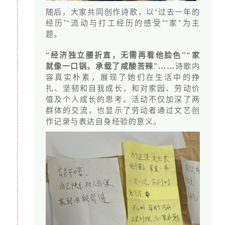
获得一次绿色家政线上培训机会。
随后，大家共同创作诗歌，以“过去一年的
经历”“流动与打工经历的感受”“家”为主
L4:399元/月
题。
获得绿色家政工培训手册电子版；
“经济独立腰折直，无需再看他脸色”“家
捐赠人不定期获邀参加鸿雁机构参访、互动、交流活
就像一口锅，承载了咸酸苦辣”……
诗歌内
容真实朴素，展现了她们在生活中的挣
动；
扎、坚韧和自我成长，和对家园、劳动价
捐赠人获得一次由鸿雁介绍绿色家政工的机会。（可转
值及个人成长的思考。活动不仅加深了两
群体的交流，也显示了劳动者通过文艺创
让，仅限北京地区）
作记录与表达自身经验的意义。
根据个人意愿，捐赠人随时可以开始或停止月捐项目。
三、项目预算
月捐为
非定向捐赠
（即捐赠人不指定受益人、受益地
区），您的善款将根据项目实际需求用于以下使用方