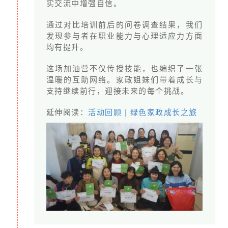
实交流中增强自信。
通过对比培训前后的问卷调查结果，我们
发现参与者在职业能力与心理适应力方面
均有提升。
这场加油营不仅传授技能，也编织了一张
温暖的互助网络。家政姐妹们带着成长与
从2017年开始的“百手撑家”艺术节即将举办第三届
支持继续前行，迎接未来的每个挑战。
延伸阅读：
活动回顾 | 绿色家政成长之旅
鸿雁每两年举办一次家政工共创的
“百手撑家”艺术节
展现家政工的风采
有了这个舞台
我们发现
只要提供了空间
让家政工有参与的机会
每个人都有巨大的潜能