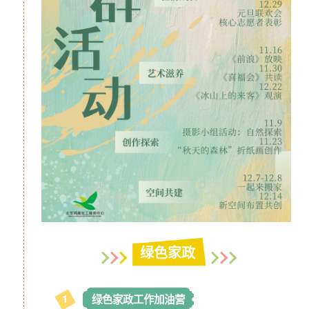
小陈的生活发生了变化
虽然每周只能休息一天
但
这天何姐会坐两个多小时的车来到鸿雁的活动室
这是她唯一可以放松的一天
在鸿雁，她接受培训成为绿色家政工
还学会了用诗歌表达自己
。
绿色家政
何明英
的诗歌选段
1
绿色家政工作加油营