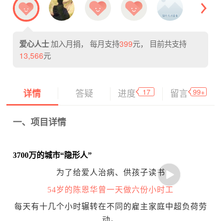
加入月捐， 每月支持
399
元， 目前共支持
爱心人士
13,566
元
17
99+
详情
答疑
进度
留言
一、项目详情
3700
万的城市“隐形人”
为了给爱人治病、供孩子读书
54岁的陈恩华曾一天做六份小时工
每天有十几个小时辗转在不同的雇主家庭中超负荷劳
动。