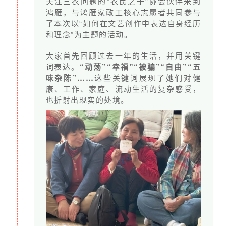
关注三农问题的“农民之子”协会伙伴来到
工完成绿色家政工培训，获得职业和个人的成长。
鸿雁，与鸿雁家政工核心志愿者共同参与
如果您每月
捐赠399元
，一年下来可以支持5位家政
了本次以“如何在文艺创作中表达自身经历
和理念”为主题的活动。
女工获得新的就业方式，完成蜕变。
大家首先回顾过去一年的生活，并用关键
词表达。
“动荡”“幸福”“被骗”“自由”“五
味杂陈”……
这些关键词展现了她们对健
L1:随心捐 1～39元／月
康、工作、家庭、流动生活的复杂感受，
获得捐赠人专属电子证书、感谢信；
也折射出现实的处境。
不定期获得项目反馈邮件。
L2：39元/月
享有L1所有权益；
获得鸿雁通讯、鸿雁社区报电子版。
L3:99元/月
享有L2所有权益；