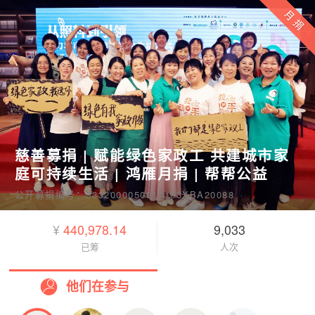
慈善募捐 | 赋能绿色家政工 共建城市家
庭可持续生活 | 鸿雁月捐 | 帮帮公益
公开募捐编号：5332000050917103XBA20088
¥
440,978.14
9,033
已筹
人次
他们在参与