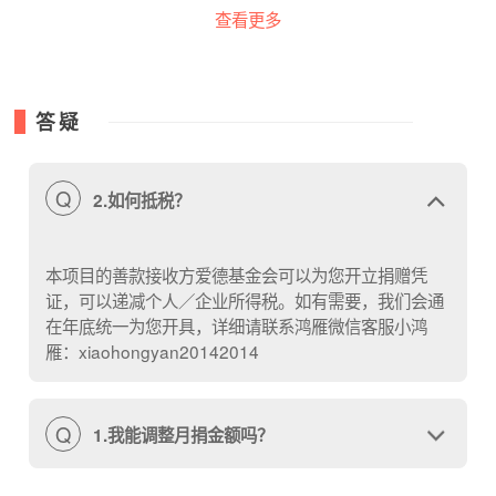
查看更多
答疑
Q
2.如何抵税？
遇到鸿雁之后
小陈和何姐的生活都在默默地发生改变。
本项目的善款接收方爱德基金会可以为您开立捐赠凭
2017年，小陈成为靓阿姨经济小组的一员
证，可以递减个人／企业所得税。如有需要，我们会通
在年底统一为您开具，详细请联系鸿雁微信客服小鸿
工作之外开始制作售卖手工皂
雁：xiaohongyan20142014
即使每个月只有4天休息时间
她也坚持做皂。
Q
1.我能调整月捐金额吗？
在鸿雁，她不仅收获了朋友和技能
还有了自信心。