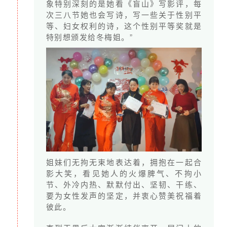
象特别深刻的是她看《盲山》写影评，每
次三八节她也会写诗，写一些关于性别平
等、妇女权利的诗，这个性别平等奖就是
特别想颁发给冬梅姐。”
姐妹们无拘无束地表达着，拥抱在一起合
影大笑，看见她人的火爆脾气、不拘小
节、外冷内热、默默付出、坚韧、干练、
要为女性发声的坚定，并衷心赞美祝福着
彼此。