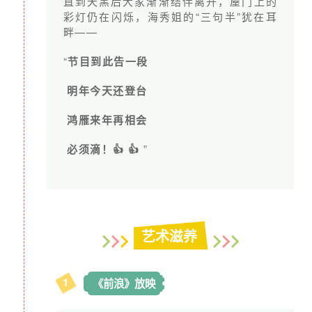
直到天黑后大家渐渐结伴离开，屋门上的
彩灯仍在闪烁，海秀姐的“三句半”犹在耳
畔——
“
节目到此告一段
明年今天还登台
鸿雁来年再相会
必须滴！👍 👍
”
艺术滋养
1
《前浪》放映