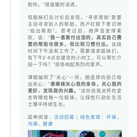
助你。”很温暖的话语。
体面劳动，这是鸿雁的长期工作目标。
但姐妹们在讨论后发现，“寻求帮助”是要
小陈和何姐的生活是艰辛的
主动寻求别人的帮助，而卢红姐下意识地
“给出帮助”。思考过后，她声音变得柔
但同时她们也是幸运的
软，说：“
我一直是付出型的，其实自己需
由于遇见鸿雁
要的帮助也很多，但比较习惯付出。
这段
她们在生活重压之下尚能喘口气
时间下午没有工作了，需要请求姐妹们，
有下午2-6点在望京的小时工，可以帮忙介
她们的生活方式也在潜移默化地发生改变
绍一下吗？”现场响起热烈的掌声。
和雇主的关系更加平等
也越来越体会到工作带来的成就感
。
谭姐抽到了“关心”一词，她选择向自己给
出关心：“
请继续关心我的身体，关心我的
我们希望这套系统的课程可以覆盖更大的人群
爱好，发现我的兴趣。
”这份自我关怀的宣
有更多家政女工学习绿色家政工的理念
言转赠给每一位姐妹，让绿色行动在生活
土壤中持续生长。
像她们一样活出自己的价值
。
延伸阅读：
活动招募 | 绿色家政：环保，
沟通，健康
但是要改变一个人乃至一个群体的认知，道阻且
长，鸿雁并没有因为困难而放弃前行，如同家政女