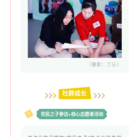
工扛起生活的重担时的坚毅，鸿雁也在毫无犹豫地
扛起高昂的运营成本来支撑她们。
这条漫长的路上，我们需要您的支持。您的每一分
付出，都是在支持家政女工有尊严、有价值地活
着。
（摄影：丁沁）
二、月捐档位及权益
社群成长
您的爱心捐赠能支持什么？
如果您每月
捐赠39元
，一年下来可以支持1位家政
女工参与1次社群活动，在工作之外有一处自由的
1
农民之子参访+核心志愿者活动
空间。
如果您每月
捐赠99元
，一年下来可以支持2位家政