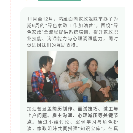
在鸿雁的支持下
11月至12月，鸿雁面向家政姐妹举办了为
家政姐妹们根据自己的兴趣爱好组织了各种小组
期6周的“绿色家政工作加油营”，围绕“绿
色家政”全流程提供系统培训，提升家政职
她们组建了舞蹈队、手工组
业技能、沟通能力与心理调适能力，同时
一起学习写作、刮痧、学用手机、拍短视频
促进姐妹们的互助支持。
还成立了编委会办了属于家政工自己的报纸。
加油营涵盖
简历制作、面试技巧、试工与
上户问题、雇主沟通、心理减压等关键节
点
。通过小组讨论、案例学习与角色扮
演，家政姐妹共同搭建“知识宝库”，在真