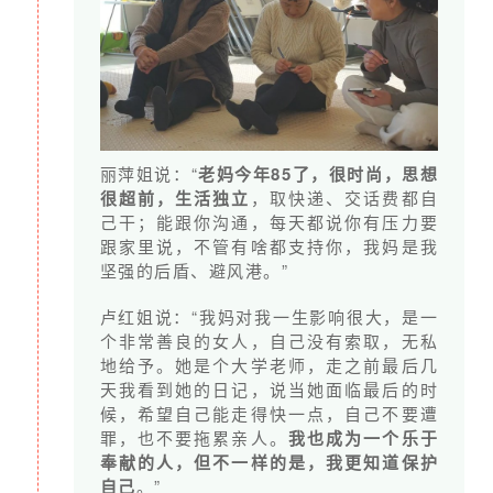
绿色家政工
为满足无法全程参与线下培
15%
线上培训
训的家政工的需求，开设线
上培训，费用用于教学视频
拍摄、视频剪辑、学员微信
群运营、志愿者补贴。
丽萍姐说：“
老妈今年85了，很时尚，思想
社群活动
每周组织一次主题学习、兴
10%
很超前，生活独立
，取快递、交话费都自
趣小组等社群活动，用于活
己干；能跟你沟通，每天都说你有压力要
动场地、物料准备、志愿者
跟家里说，不管有啥都支持你，我妈是我
坚强的后盾、避风港。”
补贴。
传播倡导
提升项目影响力，用于宣传
7%
卢红姐说：“我妈对我一生影响很大，是一
个非常善良的女人，自己没有索取，无私
物料制作、推广宣发。
地给予。她是个大学老师，走之前最后几
管理费用
公募基金会管理费5%,灵析平
3%
天我看到她的日记，说当她面临最后的时
台费7999/年。
候，希望自己能走得快一点，自己不要遭
罪，也不要拖累亲人。
我也成为一个乐于
机构运营与
人力成本以及必要的行政办
5%
奉献的人，但不一样的是，我更知道保护
发展
公支出，包括但不仅限于房
自己
。”