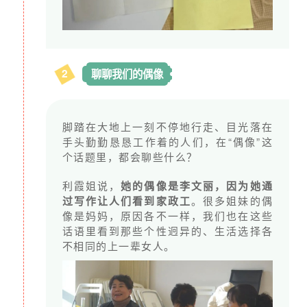
向：
使用方向
详细说明
比例
绿色家政工
绿色家政工课程研发，费用
30%
2
聊聊我们的偶像
课程研发
用于外请专家费用、教学视
频录制、教学手册开发、教
脚踏在大地上一刻不停地行走、目光落在
案及课件制作。
手头勤勤恳恳工作着的人们，在“偶像”这
绿色家政工
绿色家政工线下培训每班学
30%
个话题里，都会聊些什么？
线下培训
员约15—20人，每期培训5个
利霞姐说，
她的偶像是李文丽，因为她通
半天，考核通过后获取绿色
过写作让人们看到家政工
。很多姐妹的偶
家政工证书。每年组织2-3
像是妈妈，原因各不一样，我们也在这些
话语里看到那些个性迥异的、生活选择各
场，费用包括：场地、学习
不相同的上一辈女人。
用品、培训物料、讲师劳
务、优秀学员激励、志愿者
补贴。