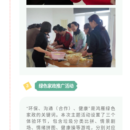
从职业技能到职业认同
过去几年，鸿雁从已有的工作中发现，雇主与
家政工之间的关系非常重要，它关乎家政工的
自我认同和工作价值感
。
3
绿色家政推广活动
而家政工和雇主关系的紧张感，更多是认知维
度上的差异，因此，鸿雁正在研发一系列
绿色
家政工的课程
，从家政工作技能、互动沟通能
“环保、沟通（合作）、健康”是鸿雁绿色
家政的关键词。本次主题活动设置了三个
力、底层心智能力三个维度来提升家政工的认
体验环节，包含垃圾分类比拼、情景剧
知能力，为家政群体赋能。
场、情绪拼图、健康操等游戏，分别对应