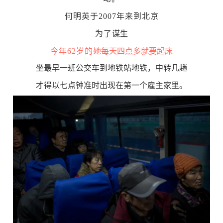
何明英于2007年来到北京
为了
谋生
今年62岁的
她每天四点多就要起床
坐最早一班公交车到地铁站地铁，中转几趟
才得以七点钟准时出现在第一个雇主家里。