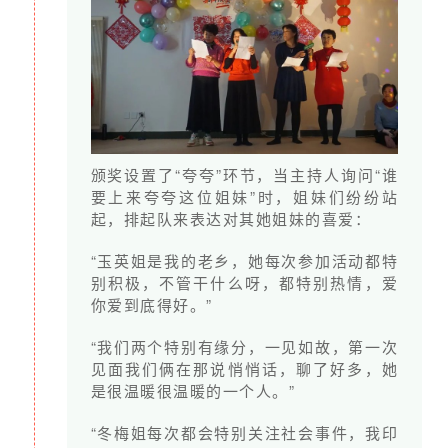
重要提醒：
开票申请不支持跨年。如您在12月28日前的
月捐捐赠，需最迟在当年12月31日前完成开票申请。如
您的月捐扣款在12月29日至31日期间，可最迟于次年1月
10日前完成开票申请。
感谢您的信任和理解。如您有任何开票问题，可随时联
系我们，我们会协助为您完成开票。
颁奖设置了“夸夸”环节，当主持人询问“谁
要上来夸夸这位姐妹”时，姐妹们纷纷站
起，排起队来表达对其她姐妹的喜爱：
“玉英姐是我的老乡，她每次参加活动都特
别积极，不管干什么呀，都特别热情，爱
你爱到底得好。”
“我们两个特别有缘分，一见如故，第一次
见面我们俩在那说悄悄话，聊了好多，她
是很温暖很温暖的一个人。”
“冬梅姐每次都会特别关注社会事件，我印