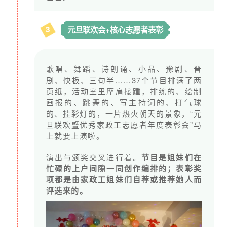
租、水电、网络、资料邮寄
等。
3
元旦联欢会+核心志愿者表彰
四、
票据说明
歌唱、舞蹈、诗朗诵、小品、豫剧、晋
剧、快板、三句半……37个节目排满了两
页纸，活动室里摩肩接踵，排练的、绘制
画报的、跳舞的、写主持词的、打气球
爱德基金会可以为您每月捐赠开具电子票据，因系统结
的、挂彩灯的，一片热火朝天的景象，“元
算延时的原因，您可在每月扣款成功的
3个工作日后
在爱
旦联欢暨优秀家政工志愿者年度表彰会”马
德基金会官网上申请。
上就要上演啦。
申请步骤：
演出与颁奖交叉进行着。
节目是姐妹们在
忙碌的上户间隙一同创作编排的；表彰奖
点击登录
，请输入交易订单号根据官网开票指引进行申
项都是由家政工姐妹们自荐或推荐她人而
评选来的。
请（微信→我的→支付→钱包→账单→点击想要查询的
记录，获取交易单号）。