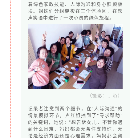
家政工的个人成长带来的直接影响是
她可以更
着绿色家政技能、人际沟通和身心照顾板
块。姐妹们分组穿梭在三个体验区，在欢
好地服务于雇主的家庭，与雇主构建和谐、畅
声笑语中进行了一次心灵的绿色旅程。
通的关系。
不要小看家政工一个人的改变，如果一个家政
工会在5个家庭工作，
那3700万的家政工可能影
响着2亿以上的城市家庭
。
（摄影：丁沁）
记录者注意到两个细节，在“人际沟通”的
情景模拟环节，卢红姐抽到了“寻求帮助”
的关键词，她说：“想告诉女儿，不管你遇
到什么困难，妈妈都会无条件支持你，无
让更多的家政工受惠于赋能成长，改善她们的生存处境，促进她们
论是经济方面还是心理需求，妈妈都会帮