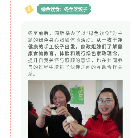
写作、表演、画画，甚至公开演讲
2
绿色饮食：冬至吃饺子
每个人都有无限的可能性。
冬至前后，鸿雁举办了以“绿色饮食”为主
题的绿色身心照顾体验活动。
从一枚干净
健康的手工饺子出发，家政姐妹们了解健
康食物教育，体验和践行绿色家政理念
，
提升自我关怀与照顾的意识，也在共同参
与的过程中增进了伙伴之间的互助合作关
系。
何明英在百手撑家摄影展看自己的照片