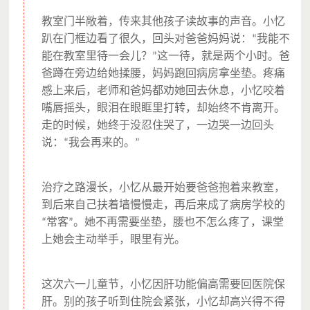
教室门半敞着，传来其他孩子读故事的声音。小忆
趴在门框边看了很久，回头对爸爸妈妈说：
我能不
“
能在教室里待一会儿？
这一待，就是两个小时。爸
”
爸蹲在旁边给她揉腰，妈妈跑回病房拿坐垫。疼痛
感上来后，老师和爸妈都劝她回去休息，小忆咬着
嘴唇摇头，眼泪在眼眶里打转，却始终不肯离开。
走的时候，她终于没忍住哭了，一边哭一边回头
说：
我会再来的。
“
”
治疗之路漫长，小忆从最开始要爸爸抱着来教室，
到后来自己扶着墙慢慢走，再后来成了病房学校的
常客
。她不再需要坐垫，腰也不怎么疼了，课堂
“
”
上她会主动举手，眼里有光。
这次六一儿童节，小忆因肝功能偏高需要回医院保
肝。别的孩子听到住院会紧张，小忆却高兴得不得