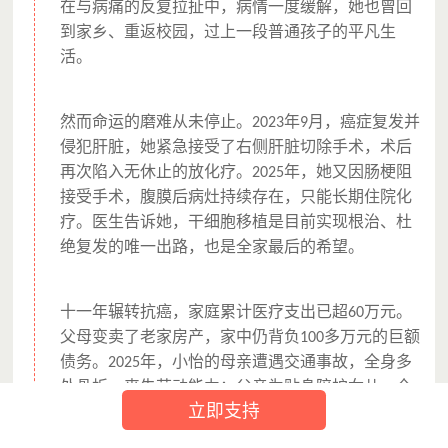
在与病痛的反复拉扯中，病情一度缓解，她也曾回
到家乡、重返校园，过上一段普通孩子的平凡生
活。
然而命运的磨难从未停止。
年
月，癌症复发并
2023
9
侵犯肝脏，她紧急接受了右侧肝脏切除手术，术后
再次陷入无休止的放化疗。
年，她又因肠梗阻
2025
接受手术，腹膜后病灶持续存在，只能长期住院化
疗。医生告诉她，干细胞移植是目前实现根治、杜
绝复发的唯一出路，也是全家最后的希望。
十一年辗转抗癌，家庭累计医疗支出已超
万元。
60
父母变卖了老家房产，家中仍背负
多万元的巨额
100
债务。
年，小怡的母亲遭遇交通事故，全身多
2025
处骨折，丧失劳动能力；父亲为贴身陪护女儿，全
立即支持
程停工无收入，长期居住在麦当劳之家，省出每一
分钱用于治疗。
岁的奶奶年迈体弱，整个家庭彻
80