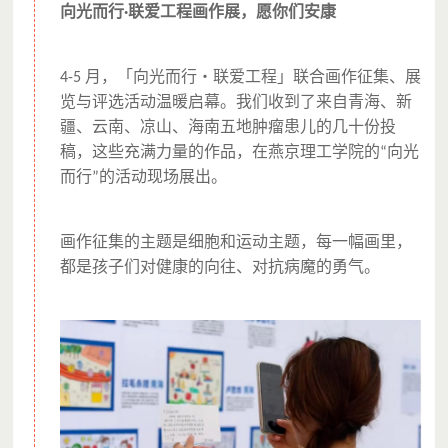
向光而行
联爱工程画作展，愿你们安康
·
月，「向光而行・联爱工程」联合画作征集、展
4-5
览与评选活动温暖启幕。我们收到了来自青海、新
疆、云南、凉山、海南五地肿瘤患儿的几十份投
稿，这些充满力量的作品，在燕京理工学院的
向光
“
而行
的活动现场展出。
”
画作征集的主题是细胞和运动主题，每一幅画里，
都是孩子们对健康的向往、对抗病魔的勇气。