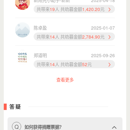
新阳光小助手-新新
2025-04-18
共带来
19
人 共劝募金额
1,420.20
元
陈卓盈
2025-01-07
共带来
14
人 共劝募金额
2,784.90
元
郑道明
2025-09-26
共带来
14
人 共劝募金额
52
元
查看更多
答疑
Q
如何获得捐赠票据？