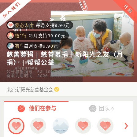
爱心人士
每月支持10.00元
爱心人士
每月支持9.90元
悟*行
每月支持39.00元
有*
每月支持9.90元
z*
每月支持10.00元
慈善募捐 | 慈善募捐｜新阳光之友（月
人*****险
每月支持9.90元
捐） | 帮帮公益
Y*
每月支持1.00元
公开募捐编号：531100006876001833A24012
备案到期时间：2026-12-31
爱心人士
每月支持30.00元
蚂*2
每月支持10.00元
北京新阳光慈善基金会
羡**音
每月支持10.00元
他们在参与
团队
9
y*
每月支持9.90元
谢*
每月支持9.90元
S*
每月支持9.90元