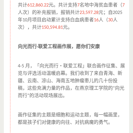
共计
元。共计支持
名地中海贫血患者（
612,860.22
7
7
人次）的补充报销，报销共计
元；自
23,597.28
2025
年
月项目启动累计支持白血病患者
人（
人
10
16
30
次），共计
元。
150,594.81
向光而行
联爱工程画作展，愿你们安康
·
月，「向光而行・联爱工程」联合画作征集、展
4-5
览与评选活动温暖启幕。我们收到了来自青海、新
疆、云南、凉山、海南五地肿瘤患儿的几十份投
稿，这些充满力量的作品，在燕京理工学院的
向光
“
而行
的活动现场展出。
”
画作征集的主题是细胞和运动主题，每一幅画里，
都是孩子们对健康的向往、对抗病魔的勇气。