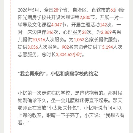
年
月，全国
个省、自治区、直辖市的
间新
2026
5
28
61
阳光病房学校共开设常规课程
节，开展一对一
2,830
辅导及文化课程
节，开展主题活动
次，一
4,047
142
对一床边陪伴
次，心理服务
次。为
名患
346
28
2,869
儿提供
人次服务。为
名家长提供服务，
20,916
1,053
提供
人次服务。
名志愿者提供了
人次
3,056
902
5,194
志愿服务，总时长
小时
。
3,304.62
我会再来的
，小忆和病房学校的约定
“
”
小忆第一次走进病房学校，是爸爸抱着的。那时候
她刚确诊不久，坐一会儿腰就疼得直不起来。那天
老师正在发放
小太阳关怀包
，小忆听说有间可以
“
”
上课的教室，眼睛一下子亮了，小声说：
我想去看
“
看。
”