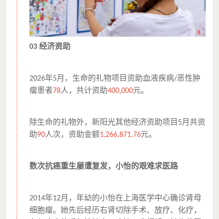
经济资助
03
年
月，生命的礼物项目资助血液疾病
恶性肿
2026
5
/
瘤患者
人，共计资助
元。
78
400,000
除生命的礼物外，新阳光其他经济资助项目
月共资
5
助
人次，资助金额
元。
90
1,266,871.76
数次抗癌重生屡遭复发，小怡的艰难求医路
年
月，年幼的小怡在上海医学中心确诊肾母
2014
12
细胞瘤。她先后经历右肾切除手术、放疗、化疗，