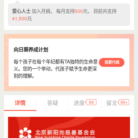
爱心人士
每月支持20.00元
加入月捐， 每月支持
500
元， 目前共支持
爱心人士
🌳
每月支持5.00元
41,500
元
y*皓
每月支持100.00元
柴*盼
每月支持200.00元
M*
每月支持5.00元
向日葵养成计划
爱心人士
每月支持19.99元
每个孩子在每个年纪都有TA独特的生命意
我要代捐
爱心人士
每月支持100.00元
义。您的一个举动，代孩子赋予生命更深
刻的理解。
煜*
每月支持9.90元
爱心人士
每月支持100.00元
烁*
每月支持9.90元
84
99+
详情
答疑
进度
留言
随*
每月支持20.00元
皮*芹
每月支持39.00元
H*
每月支持9.90元