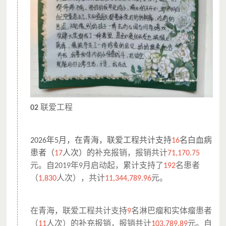
联爱工程
02
年
月，在青海，联爱工程共计支持
名白血病
2026
5
16
患者（
人次）的
补充报销，报销共计
17
71,170.75
元。自
年
月启动起，累计支持了
名患者
2019
9
192
（
人次），共计
元。
1,830
11,344,789.96
在青海，联爱工程共计支持
名淋巴瘤和实体瘤患者
9
（
人次）的补充报销，报销共计
元。自
11
103,789.89