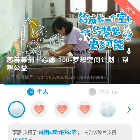
慈善募捐 | 心愿 100-梦想空间计划 | 帮
帮公益
公开募捐编号：53100000500020462KA17006
个人
团队
146
李静
支持了“
”， 共为该项目支持
碧桂园集团办公室
10,000
元