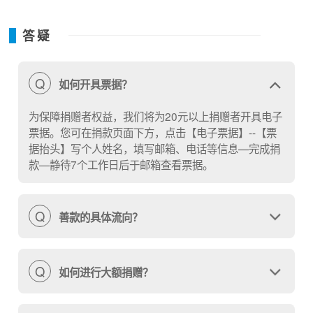
在吹牛，老师表扬他想象力丰富，我们知道，那是他小
小的梦想。
答疑
Q
如何开具票据？
为保障捐赠者权益，我们将为20元以上捐赠者开具电子
票据。您可在捐款页面下方，点击【电子票据】--【票
据抬头】写个人姓名，填写邮箱、电话等信息—完成捐
款—静待7个工作日后于邮箱查看票据。
Q
善款的具体流向？
Q
如何进行大额捐赠？
小吉，是一名寡言少语的少数民族女生，现在读三年
级。每天放学后，小吉会搬一把椅子在炕边，半趴在炕