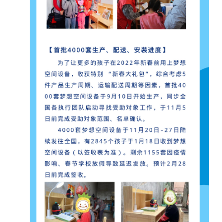
【梦想空间计划】产品构成
桌椅
一套为 6-11 岁儿童特别定制的可调节高度实木
学习桌椅；
台灯
一盏为农村环境特殊定制可以从容应对停电的可
充电式护眼学习灯；
语音智能机器人
一台方便与异地父母微信交流的语音智能机器
人；
书籍
一本凝聚中国百年的伟大变迁，拓宽儿童视野的