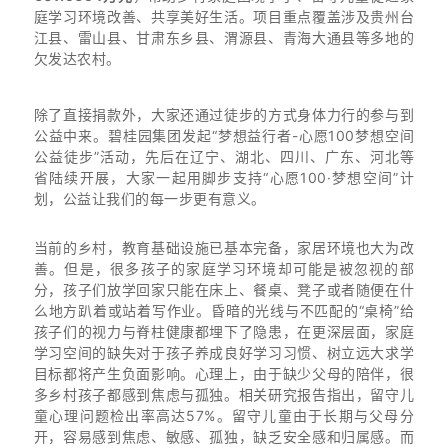
庭学习环境改善、共享美好生活。项目重点覆盖涉及贵州台
江县、雷山县、甘肃东乡县、渭源县、青海大通县等多地的
欠发达农村。
除了直接捐款外，大家还通过徒步的方式身体力行的参与到
公益中来。碧桂园集团发起“梦想益行者-心愿100梦想空间
公益徒步”活动，先后在辽宁、湖北、四川、广东、河北等
省陆续开展，大家一起用脚步支持“心愿100·梦想空间”计
划，公益让我们的每一步更有意义。
当前的乡村，教育基础设施已基本完备，家居环境也大为改
善。但是，很多孩子的家庭学习环境却可能是被忽视的部
分，孩子们放学回家只能在床上、餐桌、凳子或者随便在什
么地方趴着或站着写作业。昏暗的光线与不匹配的“桌椅”给
孩子们的视力与脊柱健康都埋下了隐患，在更深层面，家庭
学习空间的缺失对于孩子养成良好学习习惯、树立远大求学
目标都将产生负面影响。心理上，由于缺少父母的陪伴，很
多乡村孩子都感到焦虑与孤独。相关研究报告指出，留守儿
童心理问题检出率高达57%。留守儿童由于长期与父母分
开，容易感到焦虑、敏感、孤独，缺乏安全感和归属感。而