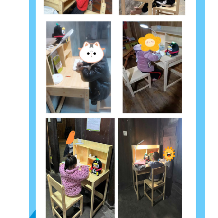
好书《这里是中国2》。
整套【梦想空间计划】产品构成经过严格成本控制优化过
程，最终将成本压缩在到每套1000元。
经过多方评估论证，
【梦想空间计划】整套产品构成可基本
满足乡村困境儿童家庭学习环境问题，让孩子能在独立的学
习空间健康学习，帮助孩子改善坐姿，减少近视及脊柱健康
问题的发生。
同时产品中的智能陪伴机器人自带网卡、不带
屏幕没有成瘾风险，有效防止孩子沉迷。家长通过微信扫码
即可绑定孩子手中的机器人，与身在远方的孩子进行语音对
话，可有效缓解孩子因父母不在身边而产生的焦虑，增进乡
村留守家庭的亲子沟通。机器人还可以帮助孩子学习，设备
内含有百科问答，知识学习、欢乐儿歌、趣味故事、寓言童
话、古诗词、启蒙英语等多个功能，不仅让留守儿童不再孤
独，更使孩子学习更加安心。
我们相信，梦想空间不仅是一方物理空间，更是重塑孩子身