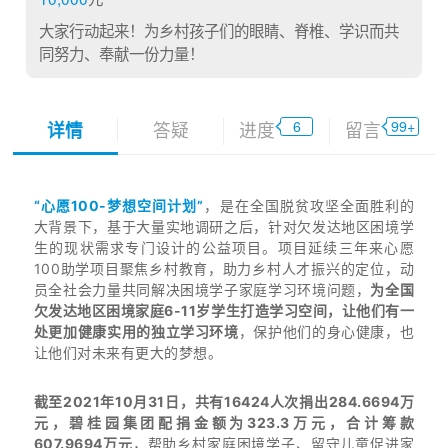
大家行动起来！为乡村孩子们的眼睛、脊椎、学识而共
同努力、奉献一份力量！
6
99+
详情
答疑
进度
留言
“心愿100-梦想空间计划”
，
是在全国脱贫攻坚全面胜利的
大背景下，基于大量实地调研之后，针对欠发达地区困境学
生的现状需求专门设计的公益项目。项目延续三年来心愿
100助学项目聚焦乡村教育，助力乡村人才振兴的定位，动
员全社会力量共同解决困境学子家庭学习环境问题，
为全国
欠发达地区困境家庭6-11岁学生打造学习空间，让他们有一
处更加健康实用的独立学习环境
，保护他们的身心健康，也
让他们对未来有更大的梦想。
截至2021年10月31日，共有16424人次捐出284.6694万
元，碧桂园集团配捐金额为323.3万元，合计筹款
607.9694万元
，帮助乡村家庭困境学子、留守儿童促进家