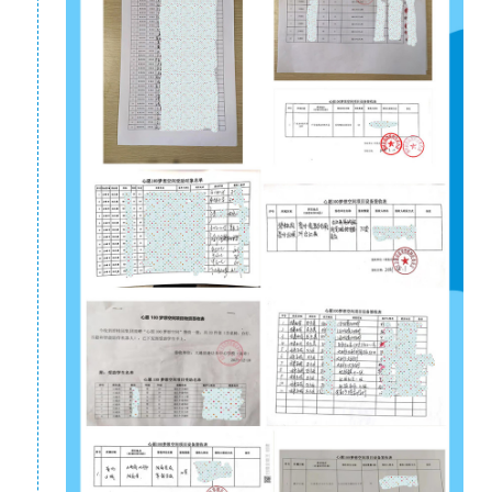
一会躺着念，一会儿又调转方向撅起屁股写，一副
自得其乐的样子。
小强最喜欢的事情是大声地朗读课本给奶奶听，一字一
句，这是属于小强和奶奶祖孙俩的快乐时光。