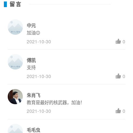
留言
中元
加油😊
2021-10-30
0
傅凯
支持
2021-10-30
0
发起机构介绍
朱肖飞
“心愿100-梦想空间计划”是由广东省国强公益基金会与中华
思源工程扶贫基金会联合发起。
教育是最好的核武器，加油！
2021-10-30
0
“心愿 100 ”助学行动是由国强公益基金会于 2018 年发起
的公益项目，旨在倡导社会公众关注、帮助欠发达地区经济
困难家庭学生，有保障、有尊严的继续学业。项目执行 3
毛毛虫
年来，通过公众捐款及碧桂园集团配捐共筹集善款