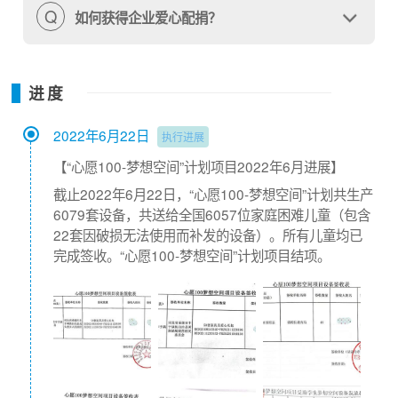
上写作业，光线昏暗，小吉的眼睛距离书本非常近。
Q
如何获得企业爱心配捐？
村里的小伙伴们大多都是这样写作业，或坐或趴在炕
上，他们早已习以为常。
进度
2022年6月22日
执行进展
【“心愿100-梦想空间”计划项目2022年6月进展】
截止2022年6月22日，“心愿100-梦想空间”计划共生产
6079套设备，共送给全国6057位家庭困难儿童（包含
22套因破损无法使用而补发的设备）。所有儿童均已
完成签收。“心愿100-梦想空间”计划项目结项。
小吉的梦想是成为一名保家卫国的女兵，当听说当女兵
对视力有要求后，她腼腆的眼神中多了一丝坚定，她
说：“那我以后一定要注意保护眼睛，千万不能近视，
要成为一名合格的女兵。”