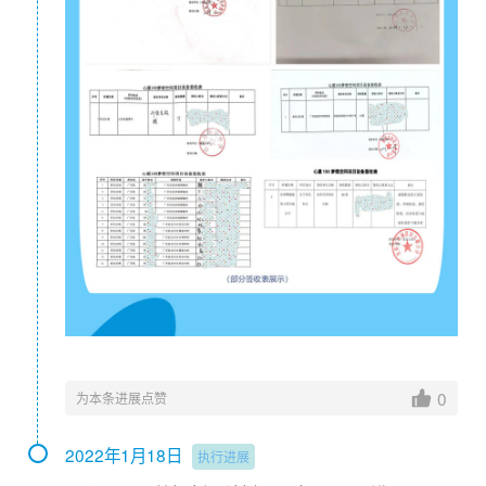
马上要上6年级了，小雪的作业有时候会有点多，她会
在晚饭后帮奶奶捡碗，然后坐在餐桌边继续写作业。
用电高峰期，农村偶尔会停电，蜡烛是家里的必备品。
虽然烛光昏暗摇摆，小雪却说很喜欢：“
我觉得蜡烛的
火焰就像是精灵在跳舞。”
小雪是单亲家庭的孩子，性格文静，喜欢画画，喜欢跳
舞。
一根蜡烛，一张餐桌，一个凳子是她的全部学习空间。
烛光映在小雪眼睛里，是她对未来的向往和期待。
在甘肃、广西、贵州、河南......在全国个别欠发达地区的一
些村子里，有许多类似的孩子们。他们每天都在不适合学习
0
的地方用着极不健康的姿势在学习，他们没有一套合适的桌
为本条进展点赞
椅，也没有见过什么是能充电的学习灯，更没奢望过有一个
独立的学习空间。但孩子从来没有因为缺少什么而停下脚
2022年1月18日
执行进展
步，从不会因为家境贫寒而有抱怨，她们的目光永远热烈且