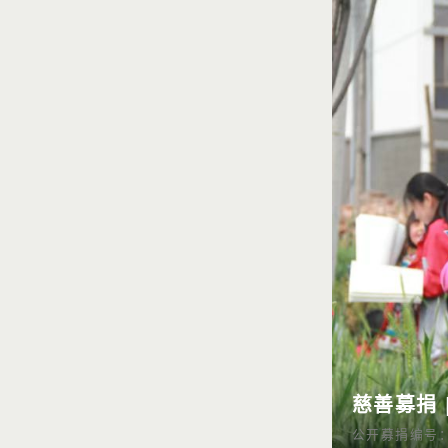
慈善募捐 
公开募捐编号：53