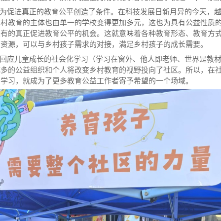
促进真正的教育公平创造了条件。在科技发展日新月异的今天，越
乡村教育的主体也由单一的学校变得更加多元，这也为具有公益性质
未有的真正促进教育公平的机会。这就意味着各种教育形态、教育方
育资源，可以与乡村孩子需求的对接，满足乡村孩子的成长需要。
应儿童成长的社会化学习（学习在窗外、他人即老师、世界是教材
越多的公益组织和个人将改变乡村教育的视野投向了社区。所以，在
的学习，就成为了更多教育公益工作者寄予希望的一个场域。