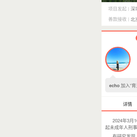
项目发起
深
|
善款接收
|
北
echo
加入“育
详情
2024年3月
起未成年人刑
有研究发现，