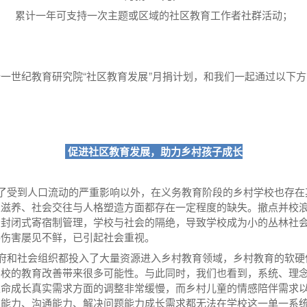
累计一年可支持一次主题或区域的社区教育工作者社群活动；
一世纪教育研究院“社区教育发展”月捐计划，和我们一起通过以下
促进社区教育发展，助力乡村孩子成长
受到人口流动的严重影响以外，在义务教育阶段的乡村学校也存在
性滋养、社会交往与人格塑造方面都存在一定程度的缺失。撤点并校
用封闭式寄宿制管理，学校与社会的隔绝，导致学校成为小的丛林社
事伤害屡见不鲜，已引起社会重视。
和社会组织都投入了大量资源进入乡村教育领域，乡村教育的软硬
学校的教育改善带来很多可能性。与此同时，我们也看到，系统、理
生命成长真实需求方面的调整非常缓慢，而乡村儿童的情感陪伴需求
达能力、沟通能力、解决问题能力成长需求都无法在学校这一单一系