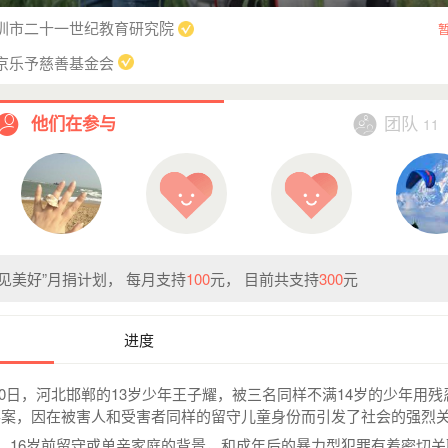
圳市二十一世纪教育研究院
京乐予慈善基金会
团队
他们在参与
11
见美好”月捐计划， 每月支持
100
元， 目前共支持
300
元
进度
10日，河北邯郸的13岁少年王子耀，被三名同样不满14岁的少年用
事案，因在被害人和受害者同样的留守儿童身份而引发了社会的强烈
16岁前留守或单亲家庭的背景，和成年后的暴力型犯罪有着密切关