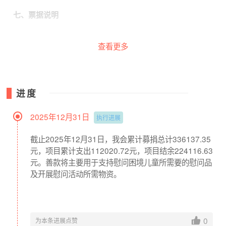
七、票据说明
查看更多
对于捐赠善款的爱心人士，我们将提供捐赠票据，如有需
要，请扫描以下二维码申请。
填写过程中如需帮助，请联系我们020-8738 6607。
进度
2025年12月31日
执行进展
截止2025年12月31日，我会累计募捐总计336137.35
元，项目累计支出112020.72元，项目结余224116.63
元。善款将主要用于支持慰问困境儿童所需要的慰问品
及开展慰问活动所需物资。
0
为本条进展点赞
项目起止时间: 2024.06.12 - 2027.05.31；