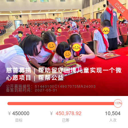
慈善募捐 | 帮助留守困境儿童实现一个微
心愿项目 | 帮帮公益
公开募捐编号：51440100C14907073MA24003
备案到期时间：2027-05-31
100%
¥
450000
¥
450,978.92
10,504
目标
已筹
人次