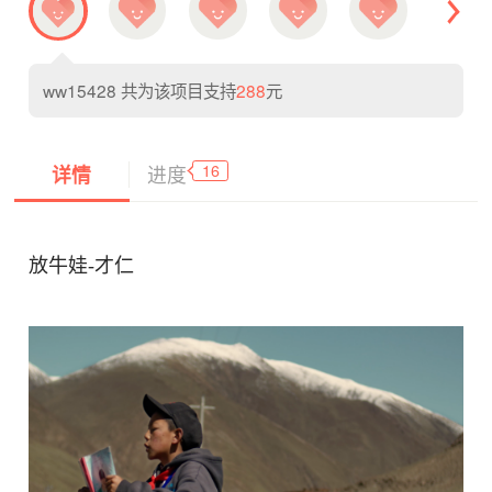
ww15428
共为该项目支持
288
元
16
详情
进度
放牛娃-才仁