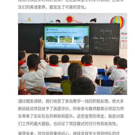
生们的英语素养，都发生了可喜的变化。
（图片：2020年6月项目校学生寄给线上老师的贺卡）
《中国农村教育发展报告2019》数据显示，农村教育面广量
大，依然是中国基础教育的大头。2017年义务教育在校生数
达1.45亿人，其中，城区为5029.43万人，镇区为6087.56万
人，乡村为3418.77万人。超过65%的学生在乡镇接受教育，
很多乡村学生难以接受良好的教育，这将导致贫困的代际传
递。
通过期末调研，我们收获了来自教学一线的积极反馈。绝大多
数班级对项目给予了高度评价，所有参与教师都表示项目为师
生带来了实实在在的帮助和提升。这些宝贵的肯定，既是对我
们工作的最大鼓励，也印证了项目模式的可行性和有效性。
展望未来，项目组将秉持初心，继续发挥专业师资团队的优