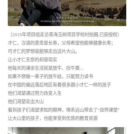
（2019年项目组走访青海玉树项目学校时拍摄,已获授权）
才仁，汉语的意思是长寿，父母希望他能够健康长寿；
可才仁的梦想是能够走出这片大山。
让小才仁无奈的却是现实
他每天的课余生活就是放牛、捡牛粪…
如果不想做一辈子的放牛娃，只能努力读书
在中国的偏远落后地区有着很多跟小才仁一样的孩子
他们渴望通过努力改变人生
他们渴望走出大山
看到孩子们渴望求知的眼神，情系远山带去了“双师课堂”
让大山里的孩子，也能享受到优质的教育资源