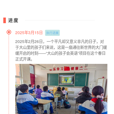
）
权
这是四川省九寨沟的一所小学，教室里的孩子正在准备上英
语双师课，班班通里传出标准普的通话和流利的英语，引来
进度
了隔壁班同学“蹭课”。知识和好奇心是每个孩子成长的动
力，为什么不出一份力，给他们一个机会呢？
2025年3月15日
执行进展
2025年2月26日，一个平凡却又意义非凡的日子，对
聆听学生们的心声
于大山里的孩子们来说，这是一扇通往新世界的大门缓
缓开启的时刻——“大山的孩子会英语”项目在这个春日
每年期末学生们都会用自己学到的创意，学到的单词给自己
正式开课。
的“北京老师”手工制作卡片。
每张卡片，每个祝福都代表了孩子们一份美好的愿望。
孩子们能用学到的知识勇敢地表达自己的想法，更加令人欣
喜。
用一只手作画，指尖上用英语写出家庭成员，把图片反转，
反而成为了一颗参天大树，表现家庭如同一颗树一样共同成
长。