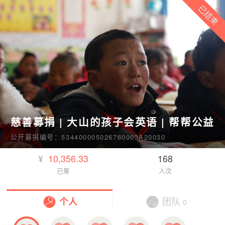
慈善募捐 | 大山的孩子会英语 | 帮帮公益
公开募捐编号：534400005026760003A20030
¥
10,356.33
168
已筹
人次
个人
团队
0