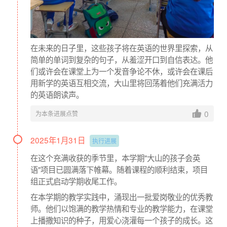
在未来的日子里，这些孩子将在英语的世界里探索，从
简单的单词到复杂的句子，从羞涩开口到自信表达。他
们或许会在课堂上为一个发音争论不休，或许会在课后
用新学的英语互相交流，大山里将回荡着他们充满活力
的英语朗读声。
0
为本条进展点赞
2025年1月31日
执行进展
在这个充满收获的季节里，本学期"大山的孩子会英
（图片：2020年项目学校学生作品，项目校供稿）
语"项目已圆满落下帷幕。随着课程的顺利结束，项目
组正式启动学期收尾工作。
虽然语法运用的不算规范，但用认真的笔记和用英语写作，
已经能够展现出孩子们一学期的收获和改变。
在本学期的教学实践中，涌现出一批爱岗敬业的优秀教
师。他们以饱满的教学热情和专业的教学能力，在课堂
上播撒知识的种子，用爱心浇灌每一个孩子的成长。这