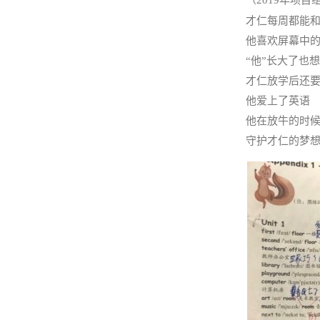
才仁每周都能
他喜欢屏幕中
“他”长大了也想
才仁放学后还
他爱上了英语
他在放牛的时候
守护才仁的梦