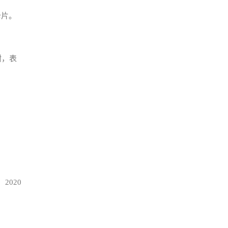
卡片。
树，表
2020