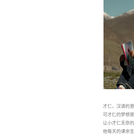
才仁，汉语的
可才仁的梦想
让小才仁无奈
他每天的课余