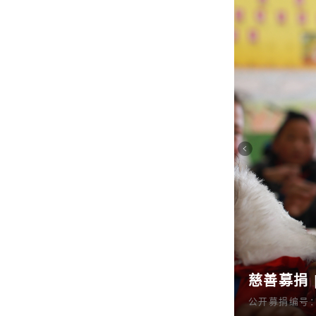
慈善募捐 
公开募捐编号：53