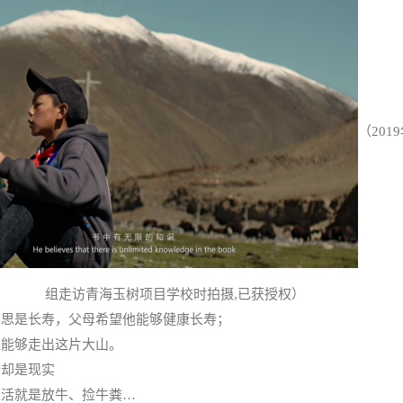
（201
组走访青海玉树项目学校时拍摄,已获授权）
意思是长寿，父母希望他能够健康长寿；
是能够走出这片大山。
的却是现实
生活就是放牛、捡牛粪…