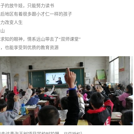
辈子的放牛娃，只能努力读书
落后地区有着很多跟小才仁一样的孩子
努力改变人生
大山
求知的眼神，情系远山带去了“双师课堂”
子，也能享受到优质的教育资源
目组走访青海玉树项目学校时拍摄，
）