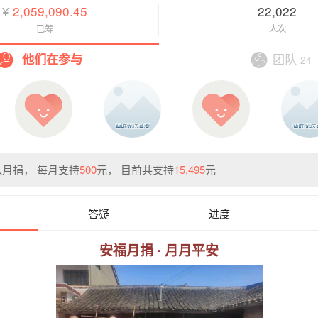
¥
2,059,090.45
22,022
已筹
人次
团队
他们在参与
24
月捐， 每月支持
500
元， 目前共支持
15,495
元
答疑
进度
安福月捐 · 月月平安