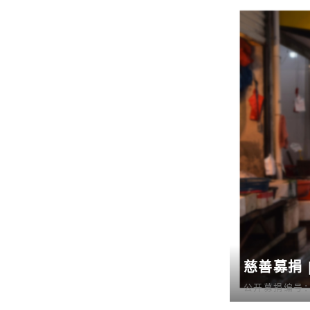
慈善募捐 
公开募捐编号：53