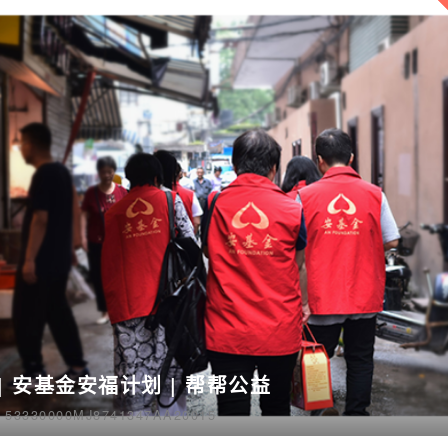
| 安基金安福计划 | 帮帮公益
330000MJ8741347AA20015