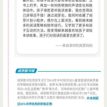
最开始，带孩子阅读只是简单地去看图画、念
10-11月份书目核对印制。
书上的字，再加一些抑扬顿挫的声调变化和肢
资助时间表上半年：5月30日截止申请。下半
体动作。孩子很愿意听我讲故事，我也觉得自
己讲得还不错！通过阅芽包，我同时收藏了阅
月30日截止申请。
芽计划小程序，偶尔在上面浏览，看到越来越
资助流程为机构填写并提交初审表，初审表审
多的阅读策略和陪伴技巧，又学到了更多和孩
资助项目
初审通过填写复审表，资助官员进一步考察包
子互动的方法。我变得越来越喜欢给孩子读绘
频沟通实地走访，项目组会议讨论决策，决定
本讲故事，孩子们对阅读的喜爱也更深了。
项目或者不资助项目，协议签订，项目中期报
核，项目结项报告审核拨付尾款
——来自深圳的阅芽妈妈
加入爱阅月捐，您可以获得定制电子
捐赠证书，定期收到爱阅公益项目执
行反馈以及年度报告！
阅芽图书馆
阅芽图书馆项目专注于为0-6岁乡村和流动儿童家庭提供高质量
的早期阅读资源与服务，采用“标准化物资配置+全方位专业赋能
孩子的未来与我们息息相关，
培训+社区运营推广督导”等方式，可持续地在社区推广儿童早期
您的定期捐赠，
阅读。截至目前，阅芽图书馆已覆盖全国16省32市138个社区。
本月面向伙伴们开展了主题为“被阅读点亮的脸”活动，
共收到超
可以让更多孩子读上高品质童书，
。
过35%伙伴机构的积极反馈