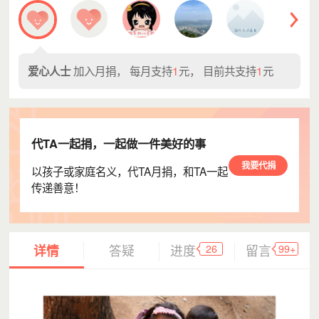
加入月捐， 每月支持
1
元， 目前共支持
1
元
爱心人士
代TA一起捐，一起做一件美好的事
我要代捐
以孩子或家庭名义，代TA月捐，和TA一起
传递善意！
26
99+
详情
答疑
进度
留言