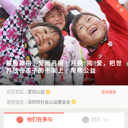
慈善募捐 | 爱阅月捐 | 月捐“阅”爱，把世
界放在孩子的书架上 | 帮帮公益
公开募捐编号：534400005026760003A22034
项目发起
爱阅公益
|
暂停筹款
善款接收
深圳市社会公益基金会
|
他们在参与
团队
18