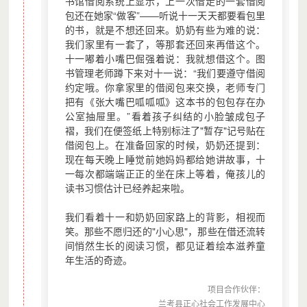
书馆借阅系统上显示，上一次借走的一套借阅
包还在她家“做客”——听说十一天天都要看包里
项目筹款情况：上线以来累计筹款 244,796.58 元 ， 本年度累计筹
款 0 元， 累计捐赠人次 6707 次。
的书，就是不想还回来。奶奶有些为难的说：
我们家里有一套了，等那套还回来再借这个。
十一嘟着小嘴巴倔强着说：我就想借这个。图
书管理老师蹲下来对十一说：“我们要遵守借阅
约定哦。你拿家里的借阅包来交换，老师专门
把有《张大嘴巴呱呱呱》这本书的包包存在办
公室抽屉里。”看着孩子纠结的小脸皱成包子
褶，我们在便签纸上特别标注了"暂存"记号贴在
借阅包上。在准备回家的时候，奶奶还提到：
现在每天晚上睡觉前她妈妈都给她讲故事，十
一每次都端端正正的坐在床上等着，俺孩儿的
读书习惯估计已经养起来啦。
我们看着十一和奶奶回家路上的背影，相视而
笑。那些不愿归还的"小心思"，那些在借还流转
间悄然生长的阅读习惯，都见证着绘本滋养童
年生活的奇迹。
项目合作伙伴：
兰考县正心社会工作发展中心