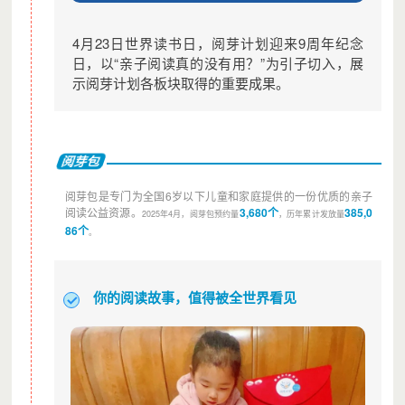
项目预算表
4月23日世界读书日，阅芽计划迎来9周年纪念
预算使用方向
费用说明
比
日，以“亲子阅读真的没有用？”为引子切入，展
示阅芽计划各板块取得的重要成果。
面向全国0-6岁儿童免费发放
阅芽包（内含2本宝宝图书，1
阅芽包
份家长指导手册，1套家庭阅
读工具。）
阅芽包
预计为较贫困地区乡村儿童和
阅芽计划
46
城市流动儿童建立阅芽图书
阅芽包是专门为全国6岁以下儿童和家庭提供的一份优质的亲子
馆，提供儿童图书借阅，家长
阅读公益资源。
3,680个
385,0
2025年4月，阅芽包预约量
，历年累计发放量
阅芽图书馆
86个
用书指导，图书馆管理工作者
。
赋能培训课程，阅读活动辅导
培训等内容
每年收集当年新出版的优秀童
你的阅读故事，值得被全世界看见
书，聘请儿童文学，教育，科
普，美术，心理等领域内的专
书目研制
童书100书目
家评委，以公正，科学，专业
4.
的标准评选100本适合6-12岁
小学生阅读的优秀图书及10本