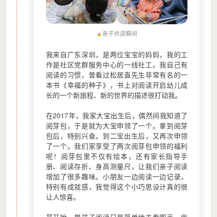
位。
5：领包家庭回访。
第一阶段：4-6月：1.全年持续筹集善款； 2.
▲
亲子共读瞬间
度项目团队通过电话、视频访谈或是实地调研
展前期调研工作，深入了解当地早期阅读资源
我来自广东深圳，是两位宝宝的妈妈，我的工
读环境和阅读服务情况，遴选有需求的项目点
作是社区党群服务中心的一线社工。我自己有
第二阶段：4-9月1.阅芽图书馆物料购置、建
阅读的习惯，曾看过松居直先生非常有名的一
阅芽图书馆项目
收； 2.对项目点管理人员开展培训； 3.进行
本书《幸福的种子》，书上对阅读开启幼儿成
开馆仪式以及开展相关阅读课程活动； 4.项
长的一个新旅程、新的世界的描述很打动我。
当地教育工作者/社区工作者赋能，提供专业
期阅读课程、阅读活动实践
在2017年，我家大宝出生后，偶然间我知道了
第三阶段：10月：对已有阅芽图书馆进行评
阅芽包，于是就为大宝申领了一个。拿到阅芽
包后，特别兴奋。到二宝出生后，又再次申领
访，完成项目结项报告及财务披露。
了一个。我们家享受了两次阅芽包申领的福利
书目研制项目评选的更新工作历时8个月，经
呢！阅芽包里不仅有绘本，还有家长指导手
书数据收集、线下专家初审、文本分析、线下
册、阅读存折、身高测量尺，让我们亲子阅读
终审、书目核对及印制阶段，最终从海量的图
增加了很多趣味。小朋友一边阅读一边记录，
中，评选出适宜0-6岁儿童阅读的1000本图书
书目研制项目
特别有成就感，我觉得这个小巧思设计真的很
本适宜家长、教师阅读的指导图书。
让人惊喜。
具体执行时间为4-6月份数据收集，6-7月份
审，8-9月份文本分析，9月份召开专家终审