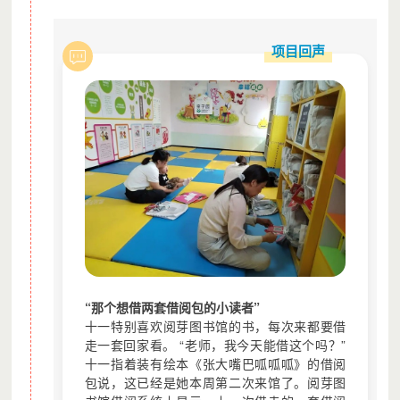
将世界放到孩子的书架上。
项目回声
爱阅公益基金会简介：
深圳市爱阅公益基金会于2010年注册成立，已在0-12岁儿童阅
读推广领域深耕15年。基金会以“让每一个孩子享受阅读的乐
趣，成为终身阅读者”为使命，以“高品质儿童阅读推动美好未来”
为愿景，通过倡导、研究、执行和资助项目推动儿童阅读的发
展。
如何获取捐赠票据？
深圳市社会公益基金会为捐赠用户开具电子捐赠票据，如需
捐赠票据请在捐赠时勾选需要“电子票据”，并按照页面提示
填写信息。我们会在每个自然年年底将捐赠票据发送至您预
“那个想借两套借阅包的小读者”
留的邮箱，请及时查看和下载捐赠票据。
十一特别喜欢阅芽图书馆的书，每次来都要借
如有疑问，请电话联系0755-25595900或邮件至
走一套回家看。 “老师，我今天能借这个吗？”
project@szscf.org.cn（工作日时间9:30-12:00,14:00-
十一指着装有绘本《张大嘴巴呱呱呱》的借阅
包说，这已经是她本周第二次来馆了。阅芽图
18:00），感谢您信任与理解。