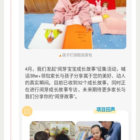
教师用书。
每年资助服务于较贫乏地区的
资助项目
阅林计划
乡村儿童和城市流动儿童的公
31
益组织/机构。
项目运营费用
项目人员薪资和其他执行费用
15
管理费用
用于公募机构上线募捐策划，
公募管理费
3%
运营费用
▲
孩子们领取阅芽包
4月，我们发起“阅芽宝宝成长故事”征集活动，喊
月捐项目执行计划
话38w+领包家长与孩子
分享属于您的美好、动人
面向全国0-6周岁的孩子发放1万个阅芽包，
的真实瞬间。
目前已收到32个成长故事，同时正
展，阅芽计划小程序免费领取，具体执行如下
在进行阅芽成长故事专访，未来期待更多家长与
我们分享你的“阅芽故事”。
1：发布招募信息，联系并通过问卷调查等方
选复核接收单位资质。
项目回声
阅芽包项目
2：与接收单位签订协议，接收单位收集家庭
并确认接收名单。
3：完成阅芽包装包、发货、接收和清点等工
4：项目组人员发包现场指导并跟进阅芽包发