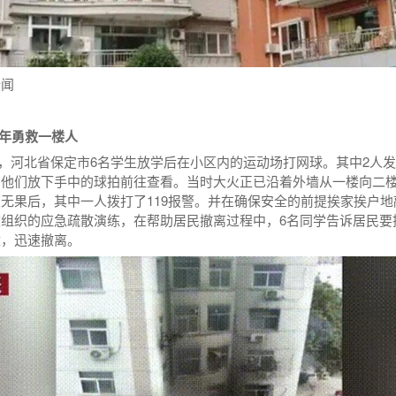
新闻
少年勇救一楼人
19日，河北省保定市6名学生放学后在小区内的运动场打网球。其中2人发
。他们放下手中的球拍前往查看。当时大火正已沿着外墙从一楼向二楼
无果后，其中一人拨打了119报警。并在确保安全的前提挨家挨户
校组织的应急疏散演练，在帮助居民撤离过程中，6名同学告诉居民要
壁，迅速撤离。