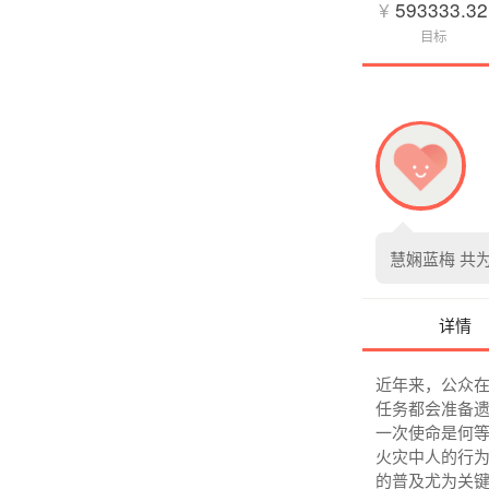
¥
593333.32
目标
慧娴蓝梅
共
详情
近年来，公众
任务都会准备
一次使命是何
火灾中人的行
的普及尤为关