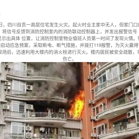
亡
月12日，四川自贡一高层住宅发生火灾。起火时业主家中无人，但家门
，将信号反馈到消防控制室内的消防联动控制器上，并发出报警信号
显示出具体 位置，让消防控制室物业值班人员第一时间了发现火情。
启动应急预案，采取断电、断气措施，并拨打119报警，为灭火赢
现场后，迅速利用大楼内的消火栓进行灭火。楼内居民被安全疏散，
伤亡。