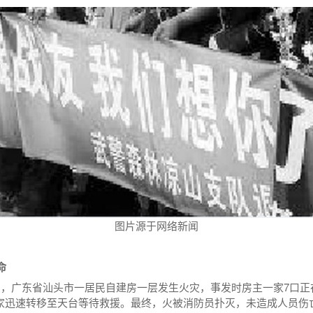
图片源于网络新闻
命
21日，广东省汕头市一居民自建房一层发生火灾，事发时房主一家7口
家迅速转移至天台等待救援。最终，火被消防员扑灭，未造成人员伤