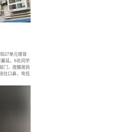
现27单元楼冒
蔓延。6名同学
地敲门，提醒居民
捂住口鼻，弯低