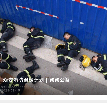
| 众安消防温暖计划 | 帮帮公益
110000563603331GA19010
29-08-15