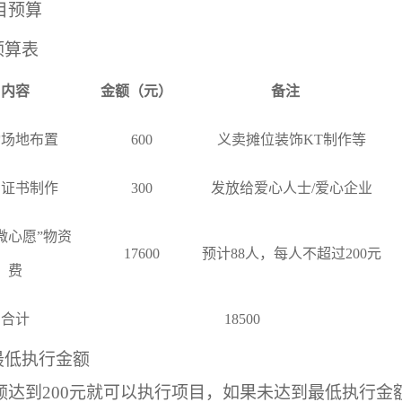
目预算
预算表
内容
金额（元）
备注
动场地布置
600
义卖摊位装饰
KT
制作等
赠证书制作
300
发放给爱心人士
/
爱心企业
微心愿”物资
17600
预计
88
人，每人不超过
200
元
费
合计
18500
最低执行金额
额达到
200
元就可以执行项目，
如果未达到最低执行金