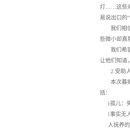
灯
……
这些
易说出口的
“
我们相
些微小却真
我们希
让他们知道
2.
受助
本次募
括：
l
孤儿：
l
事实无
人抚养