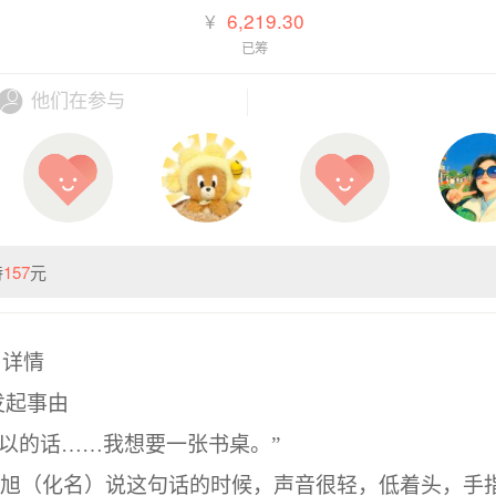
¥
6,219.30
已筹
他们在参与
持
157
元
目详情
发起事由
以的话
……
我想要一张书桌。
”
小旭
（化名）说这句话的时候，声音很轻，低着头，手