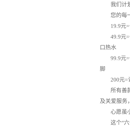
我们计
您的每
19.9
元
=
49.9
元
=
口热水
99.9
元
=
脚
200
元
=
所有善
及关爱服务
心愿虽
这个
“
六