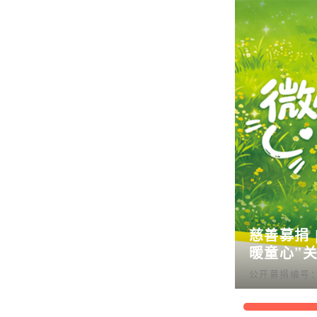
慈善募捐 
暖童心”关
公开募捐编号：51