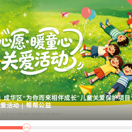
| 成华区“为你而来相伴成长”儿童关爱保护项目
爱活动 | 帮帮公益
510108788129861HA26001
31%