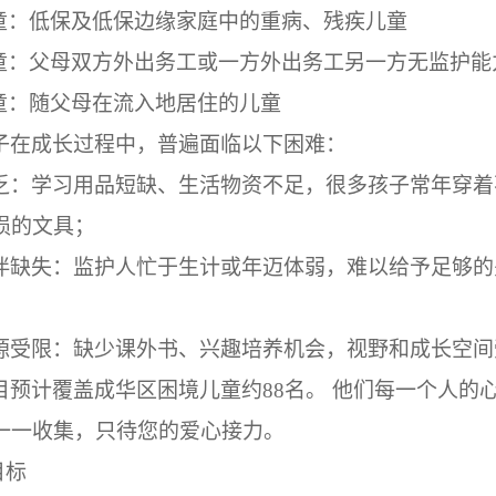
童：低保及低保边缘家庭中的重病、残疾儿童
童：父母双方外出务工或一方外出务工另一方无监护能
童：随父母在流入地居住的儿童
子在成长过程中，普遍面临以下困难：
乏：学习用品短缺、生活物资不足，很多孩子常年穿着
损的文具；
伴缺失：监护人忙于生计或年迈体弱，难以给予足够的
源受限：缺少课外书、兴趣培养机会，视野和成长空间
目预计覆盖成华区困境儿童约
88
名。
他们每一个人的
一一收集，只待您的爱心接力。
目标