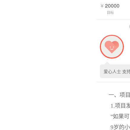
¥
20000
目标
爱心人士 支
一、项
1.
项目
“
如果可
9
岁的