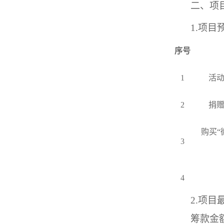
二、项
1.
项目
序号
1
活
2
捐
购买
“
3
4
2.
项目
筹款金