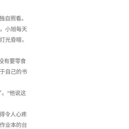
独自照看。
，
小旭
每天
灯光昏暗，
没有要零食
于自己的书
了。
”
他说这
得令人心疼
作业本的台