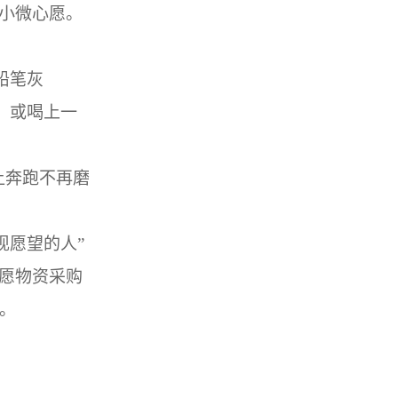
小微心愿。
铅笔灰
，或喝上一
让奔跑不再磨
现愿望的人
”
愿物资采购
。