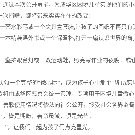
划通过本次公开募捐，为成华区困境儿童实现他们的小
一次捐赠，都将带来实实在在的改变：
一套水彩笔或一个文具盒套装
,
让孩子的画纸不再只有
一本精装课外书或一个保温杯
,
打开一扇认识世界的窗
一盏护眼台灯或一双运动鞋
，
照亮写作业的夜晚，或
认领一个完整的
“
微心愿
”
，
成为孩子心中那个
“
帮
TA
实
款将由成华区慈善会统一管理，专项用于困境儿童微心
，善款使用情况将依法向社会公开，接受社会各界监督
小，皆是期盼；善意虽微，俱是光芒。
一
”
，让我们一起为孩子们点亮星光。