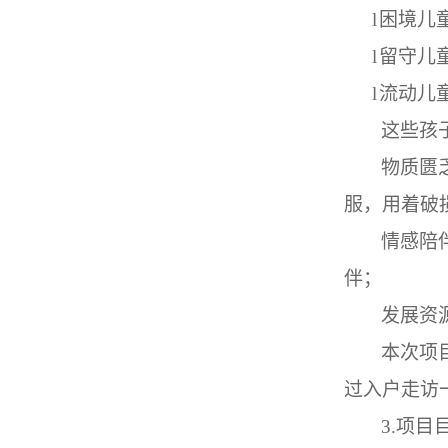
l
困境儿
l
留守儿
l
流动儿
这些孩
物质匮
服，用着破
情感陪
伴；
发展资
本次项
过入户走访
3.
项目