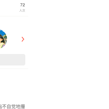
72
人次
指不自觉地攥