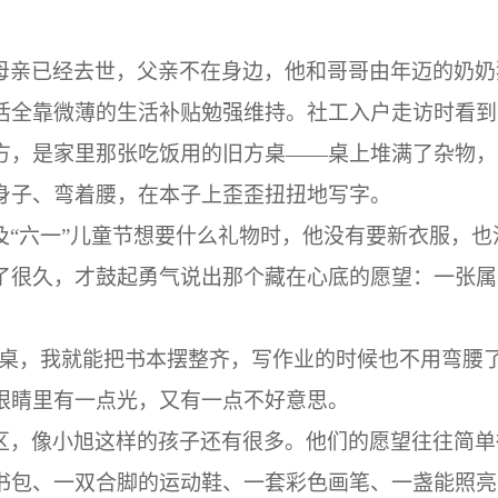
母亲已经去世，父亲不在身边，他和
哥哥
由年迈的奶奶
活全靠
微薄的生活补贴
勉强维持。社工入户走访时看到
方，是家里那张吃饭用的旧方桌
——
桌上堆满了杂物，
身子、弯着腰，在本子上歪歪扭扭地写字。
及
“
六一
”
儿童节想要什么礼物时，他没有要新衣服，也
了很久，才鼓起勇气说出那个藏在心底的愿望：一张属
桌，我就能把书本摆整齐，写作业的时候也不用弯腰
眼睛里有一点光，又有一点不好意思。
区，像
小旭
这样的孩子还有很多。他们的愿望往往简单
书包、一双合脚的运动鞋、一套彩色画笔、一盏能照亮