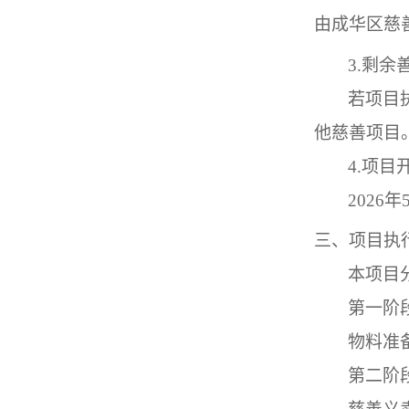
由成华区慈
3.
剩余
若项目
他慈善项目
4.
项目
2026
年
三、项目执
本项目
第一阶
物料准
第二阶