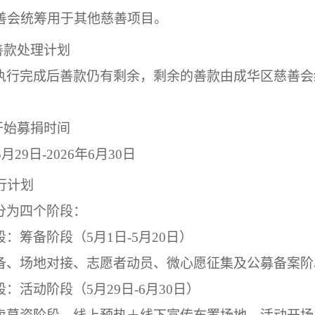
善会统筹用于其他慈善项目。
善款处理计划
执行完成后善款仍有剩余，剩余的善款
由成华区慈善会
。
开始募捐时间
5
月
29
日
-2026
年
6
月
30
日
行计划
分为
四
个阶段：
段：筹备阶段（
5
月
1
日
-5
月
20
日）
备、场地对接、志愿者动员、微心愿征集及公募备案阶
段：活动阶段（
5
月
29
日
-6
月
30
日）