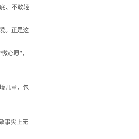
底、不敢轻
爱。正是这
“
微心愿
”
，
境儿童，包
致事实上无