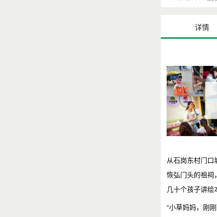
详情
从石岗东村门口
恢弘门头的祖祠
几十个孩子讲绘
“小草妈妈，刚