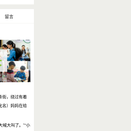
留言
条街，绕过有着
化名）妈妈在给
喊大叫了。”“小