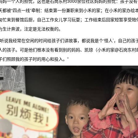
妈妈一个人的担忧，这也是石岗东村3000余位社区妈妈的担忧：孩子没
天都被“四点一线”牵制：结束第一份兼职来到小禾的家；在小禾的家办绘
匆忙来到餐馆后厨，自己工作女儿学习玩耍；工作结束后回家短暂享受陪
为生计奔波，注定是无法权衡的。
事听说我经常在空闲的时间给孩子们讲故事，都说我是个‘怪人’，自己的孩
人的孩子。可是他们根本没有看到别的妈妈、凯琼（小禾的家@石岗东村
子们照顾我的孩子时的用心和投入。”