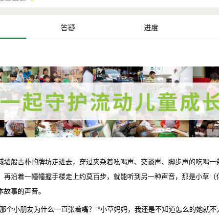
答疑
进度
城墙般古朴的牌坊走进去，穿过夹杂着吆喝声、交谈声、脚步声的吃喝一
，再沿着一幢幢握手楼走上约莫百步，就能听到另一种声音，那是小草（
本故事的声音。
刚那个小朋友为什么一直张着嘴？”“小草妈妈，我还是不知道怎么的她就不大