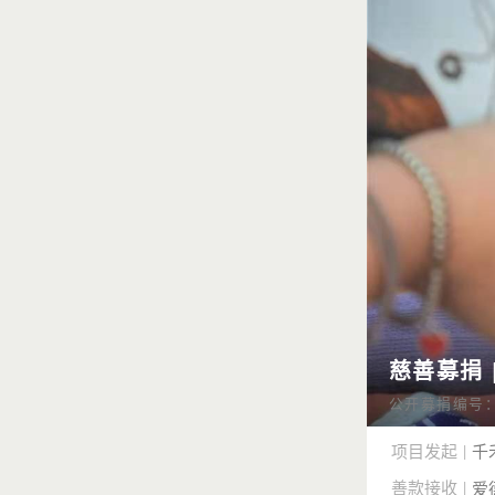
慈善募捐 
公开募捐编号：53
项目发起
千
|
善款接收
|
爱