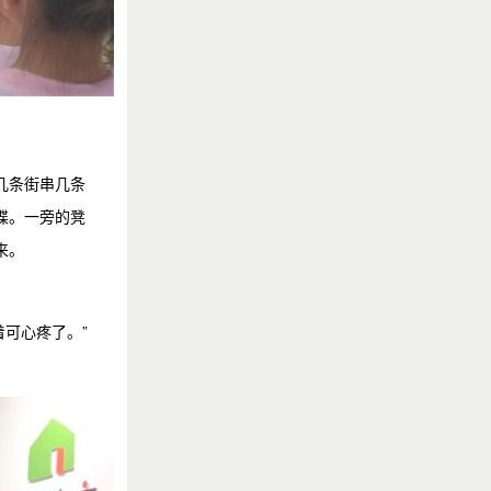
几条街串几条
碟。一旁的凳
来。
着可心疼了。”