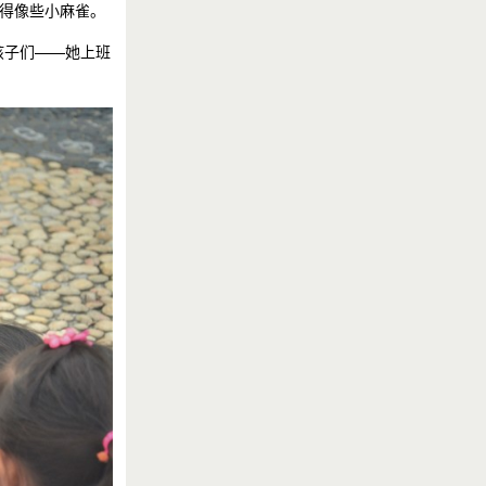
啾得像些小麻雀。
孩子们——她上班