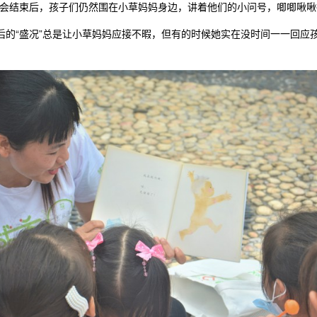
事会结束后，孩子们仍然围在小草妈妈身边，讲着他们的小问号，唧唧啾
后的“盛况”总是让小草妈妈应接不暇，但有的时候她实在没时间一一回应