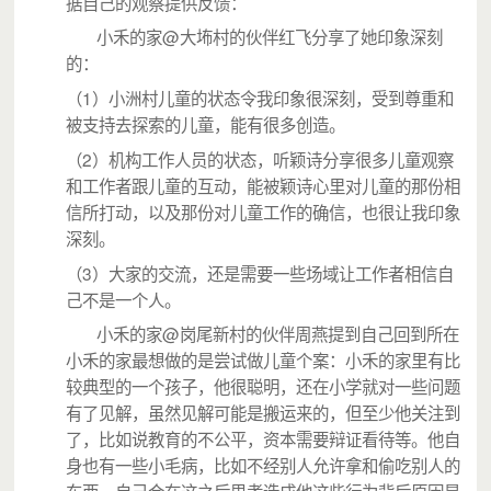
据自己的观察提供反馈：
@
小禾的家
大㘵村的伙伴红飞分享了她印象深刻
的：
1
（
）小洲村儿童的状态令我印象很深刻，受到尊重和
被支持去探索的儿童，能有很多创造。
2
（
）机构工作人员的状态，听颖诗分享很多儿童观察
和工作者跟儿童的互动，能被颖诗心里对儿童的那份相
信所打动，以及那份对儿童工作的确信，也很让我印象
深刻。
3
（
）大家的交流，还是需要一些场域让工作者相信自
己不是一个人。
@
小禾的家
岗尾新村的伙伴周燕提到自己回到所在
小禾的家最想做的是尝试做儿童个案：小禾的家里有比
较典型的一个孩子，他很聪明，还在小学就对一些问题
有了见解，虽然见解可能是搬运来的，但至少他关注到
了，比如说教育的不公平，资本需要辩证看待等。他自
身也有一些小毛病，比如不经别人允许拿和偷吃别人的