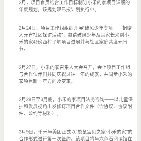
2月，项目官员结合工作目标制订小禾的家项目详细的
年度规划，该规划现已按计划执行中。
2月24日，项目工作组组织开展“破风少年专项——捐赠
每筹245元，就可以培养1位城市支教志愿者在社区中开展活
人元宵社区探访活动”，邀请破风少年及其家长来到小
禾的家@傍西村了解项目进展并与社区家庭共度元宵
动。每筹5万元，即可支持城市支教志愿者与社区合作伙伴
节。
一起共建1个小禾的家。
2月27日，小禾的家召集人大会召开，会上项目工作组
与合作伙伴们共同庆祝过往一年的成就，并同步小禾的
家项目新一年方向及变革。
2月28日至3月底，小禾的家项目法务咨询——以儿童保
护和发展视角出发修订项目合作文件（含协议、协议附
件、公约等材料）。
3月9日，千禾与美团正式以“袋鼠宝贝之家·小禾的家”的
合作形式进行第一次签约。该项目将与六色石阅读馆在