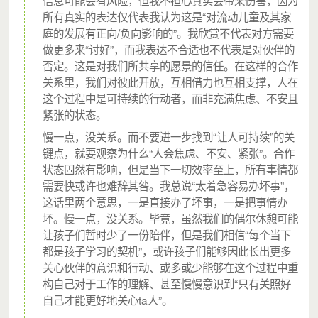
所有真实的表达仅代表我认为这是“对流动儿童及其家
庭的发展有正向/负向影响的”。我欣赏不代表对方需要
做更多来“讨好”，而我表达不合适也不代表是对伙伴的
否定。这是对我们所共享的愿景的信任。在这样的合作
关系里，我们对彼此开放，互相借力也互相支撑，人在
这个过程中是可持续的行动者，而非充满焦虑、不安且
紧张的状态。
慢一点，没关系。而不要进一步找到“让人可持续”的关
键点，就要观察为什么“人会焦虑、不安、紧张”。合作
城市支教志愿者通过日常开展社区活动、课程，为城中村社
状态固然有影响，但是当下一切效率至上，所有事情都
区流动儿童营造儿童友好的社区环境。
当一个城中村社区有
需要快或许也难辞其咎。我总说“太着急容易办坏事”，
持续稳定的城市支教志愿者力量，便可盘活社区资源，运营
这话里两个意思，一是直接办了坏事，一是把事情办
坏。慢一点，没关系。毕竟，虽然我们的偶尔休憩可能
固定开放、安全友好的儿童社区空间——小禾的家。
让孩子们暂时少了一份陪伴，但是我们相信“每个当下
都是孩子学习的契机”，或许孩子们能够因此长出更多
过去两年，我们与城市支教志愿者一起，利用起社区中心、
关心伙伴的意识和行动、或多或少能够在这个过程中重
图书馆、村祠堂等公共场地资源，参与城中村社区营造，为
构自己对于工作的理解、甚至慢慢意识到“只有关照好
流动儿童提供教育支持活动，不仅在广州佛山运营起20个小
自己才能更好地关心ta人”。
禾的家，更把支教活动覆盖到广东省11个城市62个社区。