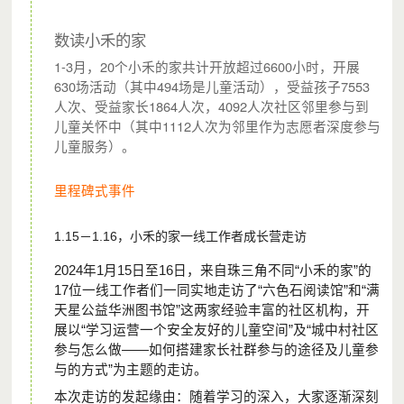
数读小禾的家
1-3月，20个小禾的家共计开放超过6600小时，开展
630场活动（其中494场是儿童活动），受益孩子7553
人次、受益家长1864人次，4092人次社区邻里参与到
儿童关怀中（其中1112人次为邻里作为志愿者深度参与
儿童服务）。
里程碑式事件
千禾社区基金会是2009年成立的中国第一家以“社区”命名的
1.15－1.16，小禾的家一线工作者成长营走访
基金会，是首批获得广东省民政厅认定的慈善组织之一，并
2024年1月15日至16日，来自珠三角不同“小禾的家”的
于2017年获得广东省民政厅颁发的5A级基金会荣誉。
17位一线工作者们一同实地走访了“六色石阅读馆”和“满
天星公益华洲图书馆”这两家经验丰富的社区机构，开
作为一家立足珠三角的社区基金会，千禾基于珠三角社区面
展以“学习运营一个安全友好的儿童空间”及“城中村社区
参与怎么做——如何搭建家长社群参与的途径及儿童参
临的生计、教育和环境问题，动员并联结基层政府、企业、
与的方式”为主题的走访。
基金会、慈善团体和研究机构等各界力量，持续开展社区服
本次走访的发起缘由：随着学习的深入，大家逐渐深刻