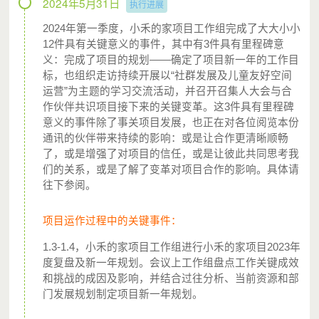
2024年5月31日
执行进展
每季度一次邮件报告，包括项目官员日记、财务公
2024年第一季度，小禾的家项目工作组完成了大大小小
示、项目进展简报等，方便您获得最新的项目进展；
12件具有关键意义的事件，其中有3件具有里程碑意
义：完成了项目的规划——确定了项目新一年的工作目
优先报名参与项目探访及千禾举办的公益文化活动
标，也组织走访持续开展以“社群发展及儿童友好空间
等，与孩子们一起度过一段美好的时光；
运营”为主题的学习交流活动，并召开召集人大会与合
作伙伴共识项目接下来的关键变革。这3件具有里程碑
对千禾的发展提出意见、建议以及监督；
意义的事件除了事关项目发展，也正在对各位阅览本份
随时停止参与千禾社区的公益月捐。
通讯的伙伴带来持续的影响：或是让合作更清晰顺畅
了，或是增强了对项目的信任，或是让彼此共同思考我
们的关系，或是了解了变革对项目合作的影响。具体请
往下参阅。
项目运作过程中的关键事件：
点击下方“参与陪伴”填写、确认您的月捐信息，并进
1.3-1.4，小禾的家项目工作组进行小禾的家项目2023年
度复盘及新一年规划。会议上工作组盘点工作关键成效
行首次捐赠即完成报名。
和挑战的成因及影响，并结合过往分析、当前资源和部
报名成功后，微信支付将每月定期定额自动代扣月捐
门发展规划制定项目新一年规划。
款项，您也可以随时改变或取消您的月捐。