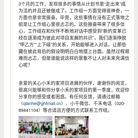
3个月的工作，发现很多的事情从计划书里“走出来”成
为活的并且还被做成了，工作组一方面觉得很神奇，一
方面也是非常振奋。毕竟，这些事情在没有正式落地之
前是让工作组心里很忐忑的。
这些振奋带来了很多信
心，工作组在和伙伴不断地对话中感受到“新的变革已
经在逐渐成为彼此对项目发展的共识”，我们逐渐挣脱
“甲乙方”“上下级”的关系，开始能够进入对话，让那些
藏在彼此背后的假设明明白白地摆上台面。虽然过程艰
难而忐忑，但是谁能说这样的景象不让人对未来充满信
心呢？
亲爱的关心小禾的家项目进展的伙伴，谢谢你的阅览，
很高兴能够和你分享小禾的家项目的第一季度，欢迎你
分享你的感受或者困惑。有任何反馈，请通过邮
箱
（
qianhe@ghfmail.cn
）
、小千微信、千禾电话
（020-
89441104）
等合适且方便的方式联系工作组。