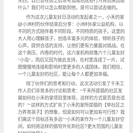
东西，自己会在这之后思考造成他这些行为背后原因是
什么？我们可以怎么帮助到他，是可以尝试去做的。
作为这次儿童友好日活动的发起者之一，小禾的家
@
6
小洲村的伙伴结束后分享：小洲村
家公益机构，以
不同的方式陪伴着不同阶段、不同特质的孩子。这里的
大人用心理解孩子，创造丰富多元的体验，倾听孩子的
心声，提供合适的支持，让他们更有力量面对挑战。在
这个高压、内卷的时代，这六家机构就像六个儿童友好
“小岛”，而后又因为彼此支持，在村里连成了一片，试
图慢慢地连接和影响村里更多的人或团体。我们相信，
一个儿童友好的社区，能让每个人都更加幸福。
除了伙伴们的思考和行动，这次活动引发了千禾工
作人员们非常多的讨论和思考：“千禾所提倡的社区发
展如何在小禾的家项目里体现，这样的方式是否是合适
的？”“这样的方式扩充了小禾的家所提倡的【举社区之
力养育孩子】的想象，但是如何可以更加有可行性？我
们离这个目标还有多远”“小禾的家作为一个儿童友好空
?
间，如何将这样的倡导外化到社区
更大范围的儿童友