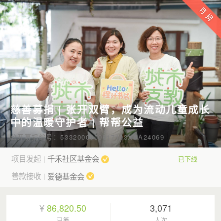
慈善募捐 | 张开双臂，成为流动儿童成长
中的温暖守护者 | 帮帮公益
公开募捐编号：5332000050917103XBA24069
项目发起
千禾社区基金会
|
已下线
善款接收
爱德基金会
|
¥
86,820.50
3,071
已筹
人次