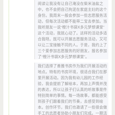
阅读让我没有让自己淹没在柴米油盐之
中，也不会把自己拘泥在家庭主妇的这个
身份。我周末一般会参加一些志愿服务活
动，但每次活动都不能带二宝去参加。当
我听朋友一说“橙汁书袋
X
多元梦想课堂”
这个活动，我就心动了。这样的活动多适
合我呀。既可以开展志愿服务活动，又可
以让二宝接触不同的人。于是，我约上了
三个爱参加志愿服务的好朋友，报名参加
了“橙汁书袋
X
多元梦想课堂”。
我们选择了善雅书房作为我们开展活动的
地点。特有的书房环境，很适合我们在那
里开展活动。因为我有幼儿园的工作经
验，我会提前了解绘本，再加上声情并茂
的表达，所以让孩子们认真的听故事是件
特别简单的事情。每一场故事，都能感受
到孩子们跟着我们的节奏，去感受到绘
本。创作环节，我们也邀请了一些很会做
手工的志愿者协助小朋友们完成。一期活