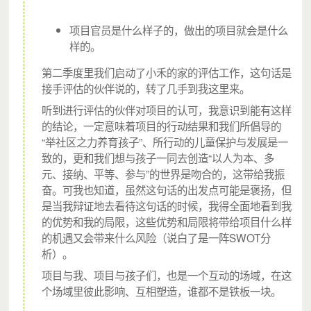
千禾期待，让每个城中村社区都有城市支教志愿者，都有小
项目官员是什么样子的，做出的项目就会是什么
样的。
禾的家，推动教育公平，让社区成为一个温暖友善互助共同
第二季度里我们启动了小禾的家的评估工作，这句话是
体。
接手评估的伙伴说的，转了几手到我这里来。
听到进行评估的伙伴对项目的认可，我意识到能有这样
的结论，一定意味着项目的行动结果和我们所倡导的
“举社区之力养育孩子”、所行动的儿童保护与发展是一
致的，更和我们想与孩子一同去创造“以人为本、多
元、接纳、平等、参与”的世界是吻合的，这带给我振
奋。可我也知道，虽然这句话的出发点可能是褒扬，但
是当我辩证地去看待这句话的时候，我得全面地看到我
月捐计划是千禾社区基金会向各界爱心人士推出的一种新的
的优势和我的局限，这些优势和局限将带给项目什么样
的机遇又会带来什么风险（说白了是一阵SWOT分
捐赠方式，每月定期定额捐出善款和心意，持续关注和支持
析）。
流动儿童的成长。
项目与我、项目与孩子们，也是一个互动的场域，在这
报名月捐计划后，微信支付将每月定期扣费，所扣款项将捐
个场域里彼此影响、互相塑造，谁都不是铁板一块。
赠给您支持的项目。