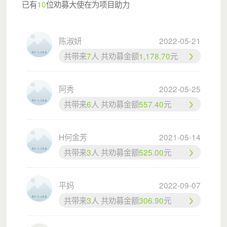
已有
10
位劝募大使在为项目助力
城市支教志愿者邓莉就日常都在家附近的城中村公园里给孩
陈淑妍
2022-05-21
子们讲故事。有一天来了一个6岁多的小男孩，活动中，他
共带来
7
人 共劝募金额
1,178.70
元
的眼睛一刻都没有离开过她。到活动结束，小男生都没有离
开，他主动帮助邓莉收拾东西。
阿秀
2022-05-25
共带来
6
人 共劝募金额
557.40
元
他问邓莉：
“老师，你们下次什么时候能来啊？”
H何金芳
2021-05-14
共带来
3
人 共劝募金额
525.00
元
邓莉答道：“你可以让妈妈加我们微信，下次举办通知你。”
“我妈妈不在的。你们明天会来吗？”
平妈
2022-09-07
“明天不行哦，下次应该是星期六。”
共带来
3
人 共劝募金额
306.90
元
小男孩对故事会非常喜欢，问得非常细：“你们是只在这里