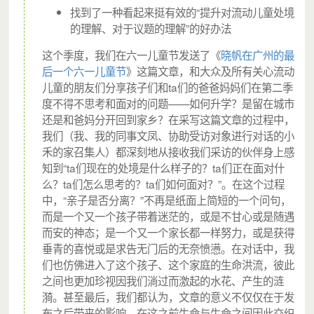
找到了一种看起来挺有效的“提升对流动儿童处境
的理解、对于议题的理解”的好办法
这个季度，我们在六一儿童节发送了《
晓帆在广州的最
后一个六一儿童节
》这篇文章，和大众及所有关心流动
儿童的朋友们分享孩子们和ta们的爸爸妈妈们在第二季
度不得不思考和面对的问题——如何升学？是留在城市
还是和爸妈分开回到家乡？在采写这篇文章的过程中，
我们（我、我的同事文凤、协助受访对象进行对话的小
禾的家召集人）都深刻地从接收我们采访的伙伴身上感
知到“ta们现在的处境是什么样子的？ta们正在面对什
么？ta们怎么思考的？ta们如何面对？”。在这个过程
中，“亲子是否分离？”不再是纸面上简短的一个问句，
而是一个又一个孩子带着迷茫的，或是不甘心或是随遇
而安的神态；是一个又一个家长都一样努力，或是获得
流动儿童是城市的未来，关心流动儿童就是关心城市的
垂青的喜悦或是求告无门后的无奈愤懑。在对话中，我
们也仿佛进入了这个孩子、这个家庭的生命洪流，彼此
未来。
之间也更加珍视因我们淌过而激起的水花、产生的涟
有人，有爱，才有家。
城市支教正在培育一批“流动儿童
漪。甚至最后，我们都认为，文章的意义不仅仅在于发
布之后带来的影响，在这之前生命与生命之间因此交织