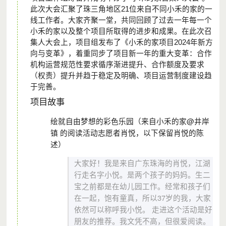
此次大会汇聚了珠三角地区21位来自不同小禾的家的一
线工作者。大家齐聚一堂，共同回顾了过去一年每一个
小禾的家以及整个项目所取得的进步和成果。在此次召
集人大会上，项目组发布了《小禾的家项目2024年新方
向与变革》，着重同步了项目新一年的重大变革：合作
机构运营规范性要求循序渐进提升、合作额度及要求
（权责）提升并趋于稳定及明确、项目运营制度建设趋
于完善。
项目故事
绘就自由梦想的彩色乐园（来自小禾的家@井岸
镇 的阅读活动志愿者肖悦，以下保留肖悦的陈
述）
大家好！我是来自广东珠海的肖悦，江湖
行走名字小悦。是两个孩子的妈妈。生二
宝之前都是在幼儿园工作。经常和孩子们
在一起，饱有童真，所以37岁的我，大家
依然可以称呼我小悦。
走进这个活动是好
朋友的推荐。
我文凭不高，但很爱阅读。