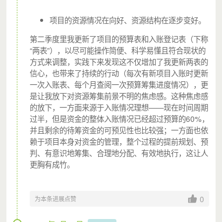
项目的资源情况在向好、资源结构在逐步变好。
您每个月的捐赠，都将能在城中村守护流动儿童的成长，都
将能化为星火点亮流动儿童的人生。点亮城市的未来。
第二季度里我更新了项目的预算表和入账登记表（下称
“两表”），以尽可能操作简便、科学易懂且符合现状的
方式来调整，实践下来发现这不仅增加了我更新两表的
信心，也带来了持续的行动（每次有新项目入账时更新
一次入账表、每个月查阅一次预算筹集进度情况），更
是让我放下对资源筹集前景不明的焦虑感。这种焦虑感
的放下，一方面来源于入账情况理想——现在时间周期
过半，但是资金的整体入账情况已经超过预算的60%，
您的小小举动，
并且剩余的待筹资金的可预见性也比较强；一方面也依
赖于项目本身对资金的管理，整个过程的提前规划、预
造就的可能是一个伟大的未来；
判、有意识地筹集、合理地分配、有效地执行，这让人
因此，您作为流动儿童守护大使
，
更胸有成竹。
享有以下权利 ；
0
为本条进展点赞
一份编号的参与月捐计划专属证书，以及年度捐赠票
据（如有需要）；