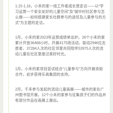
1.15-1.16，小禾的家一线工作者成长营走访——以“学
习运营一个安全友好的儿童空间”及“城中村社区参与怎
么做——如何搭建家长社群参与的途径及儿童参与的方
式”为主题的走访。
1月，小禾的家2023年运营成绩单出炉。26个小禾的家
累计开放36468小时，开展4175场活动，联动2946位志
愿者、37284人次的社区邻里共同陪伴53975人次的流
动儿童在社区里度过美好时光。
1月，小禾的家项目尝试结合“儿童参与”方向开展资助
合作，初步获得乐高集团的支持。
2月，千禾参与发起的流动儿童画展——城市的家在广
州图书馆开展，12个小禾的家参与征集孩子们的作品并
有部分作品在画展上展出。