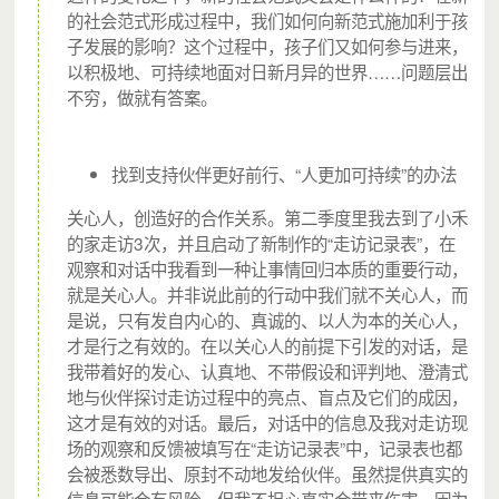
的社会范式形成过程中，我们如何向新范式施加利于孩
为此，我们诚邀您一起加入千禾社区基金会月捐计划，
子发展的影响？这个过程中，孩子们又如何参与进来，
以积极地、可持续地面对日新月异的世界……问题层出
一起在城中村社区搭起守护流动儿童成长的家。
不穷，做就有答案。
找到支持伙伴更好前行、“人更加可持续”的办法
关心人，创造好的合作关系。第二季度里我去到了小禾
的家走访3次，并且启动了新制作的“走访记录表”，在
观察和对话中我看到一种让事情回归本质的重要行动，
就是关心人。并非说此前的行动中我们就不关心人，而
是说，只有发自内心的、真诚的、以人为本的关心人，
才是行之有效的。在以关心人的前提下引发的对话，是
我带着好的发心、认真地、不带假设和评判地、澄清式
地与伙伴探讨走访过程中的亮点、盲点及它们的成因，
这才是有效的对话。最后，对话中的信息及我对走访现
场的观察和反馈被填写在“走访记录表”中，记录表也都
会被悉数导出、原封不动地发给伙伴。虽然提供真实的
信息可能会有风险，但我不担心真实会带来伤害，因为