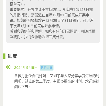
易单号）。
重要提醒：开票申请不支持跨年。如您在12月28日前
的月捐捐赠，需最迟在当年12月31日前完成开票申
请。如您的月捐扣款在12月29日至31日期间，可最迟
于次年1月10日前完成开票申请。
感谢您的信任和理解。如您有任何开票问题，可随时联
系我们，我们会协助为您完成开票。
城市支教志愿者邓莉在社区开展活动
进度
邓莉强烈地感受到，许多城中村的孩子，其实不缺吃喝，缺
的是精神上的交流，缺的是陪伴。城市支教志愿者来做活
2024年9月6日
执行进展
动，就是一种陪伴。“小孩子是有感受力的，我用真心给他
各位月捐伙伴们好呀！又到了与大家分享季度进展的时
们讲故事，和他们相处，小朋友能感受得到，他们喜欢这种
间啦，过去的第二季度，有很多振奋的时刻，欢迎继续
阅读下去~
陪伴。”