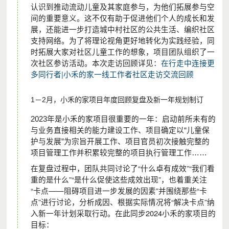
务、共建共享社区资源、打造社区文化，推动社区创新发
认识到推动流动儿童及其家庭参与，为他们拓展参与空
间的重要意义。这不仅有助于促进他们个人的成长和发
展、合作与多元治理，进而建设一个公正、关爱和可持续发
展，还能进一步打造城中村社区的公共生活、编织社区
展的社会。
支持网络。为了将理论视角更好地转化为实践经验，同
时拓展大家对社区儿童工作的想象，项目团队组织了一
次社区参访活动。
本次走访回顾详见
：
在行走中连接更
多同行者|小禾的家一线工作者社区走访交流回顾
1－2月，小禾的家项目年度回顾复盘及新一年规划制订
2023年是小禾的家项目很重要的一年：启动前所未有的
与业务直接相关的能力建设工作、项目确定以“儿童保
护与发展”为宗旨开展工作、项目官员初次接触完整的
项目管理工作并积累较完整的项目执行管理工作……
在复盘过程中，团队共同讨论了“什么卓有成效”“我们看
重的是什么”“是什么促使这些成效出现”，也着重关注
“卡点——阻碍项目进一步发展的因素”并围绕那些“卡
点”进行讨论，分析成因、根据实际情况将“解决卡点”纳
入新一年计划采取行动。在此同步2024小禾的家项目的
目标：