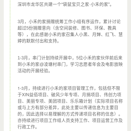
深圳市龙华区共建一个“袋鼠宝贝之家·小禾的家”。
3月，小禾的家捐赠统筹工作小组有序运作，累计讨论
培养社区居民、社会爱心人士成为城市支教志愿者，
超过5份捐赠意向（含空间装修、图书、环保、教具
等），在此感谢小禾的家召集人小黑、月婵、红飞、慧
让流动儿童可以在社区中参与亲子阅读、亲子游戏、
婷的默默付出和支持。
社区探索等活动
为小禾的家配备书籍、书架、教具、玩具等配置；分
1-3月，串门计划持续开展中，5位小禾的家伙伴前后来
到小禾的家@凌塘村串门，学习志愿者年会及电影放映
摊小禾的家所在场地的运行成本例如房租、水电等。
活动的开展经验。
1-3月，持续进行小禾的家项目管理工作，包括但不限
1位城市支教志愿者，在1个月中至少服务流动儿童48人次。
于XIN益佰项目、破风少年专项、月捐项目、伟创力项
由城市支教志愿者和社区合作伙伴共同运营的小禾的家，可
目、美丽专项、美团项目、乐乐箱计划（实际项目名称
或与上方有部分差异，此处主要以传递信息为主要目
在1年内开展活动50次、自由开放50次，每次参加家庭至少
的，因此选择以易理解的方式传递项目名称的信息）。
10个，影响至少1000个社区家庭。
亦持续进行项目工作组人员支持工作、项目运营工作及
行政工作。