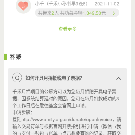
办活动吗？”
小千（千禾小秘书早9晚6）
2021-11-02
共带来
2
人 共劝募金额
1,349.50
元
“不是，会在其它地方。”
小男孩听后有些失望：“我特别喜欢听故事，你们要一直在
查看更多
这办就好了。”
邓莉疑惑“妈妈不给你讲吗？”
答疑
“爸爸妈妈很忙的，都没空给我讲。平时都是我自己一个人
下来玩的。”
Q
如何开具月捐抵税电子票据？
千禾月捐项目的公募方可以为您每月捐赠开具电子票
据，因系统结算延时的原因，您可在每月扣款成功的3
个工作日后在爱德基金会官网上申请。
申请步骤：
登陆http://www.amity.org.cn/donate/openInvoice，请
输入交易订单号根据官网开票指引进行申请（微信→我
的→支付→钱包→账单→点击想要查询的记录，获取交