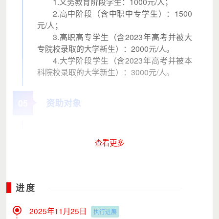
1.义务教育阶段学生：1000元/人；
2.高中阶段（含中职中专学生）：1500
元/人；
3.高职高专学生（含2023年高考并被大
专院校录取的大学新生）：2000元/人。
4.大学阶段学生（含2023年高考并被本
科院校录取的大学新生）：3000元/人。
05
资助对象
资助对象为家庭经济困难的学生，以下
查看更多
情况之一的优先考虑：
1.北海市乡村振兴部门认定的防贫监测对
象（含已消除风险对象）的子女
2.孤儿或领养儿，且现监护人无力承担上
进度
学费用；
3.因受灾、疾病、父母丧失劳动能力等原
2025年11月25日
执行进展
因而造成家庭经济特困的子女（含学生自身