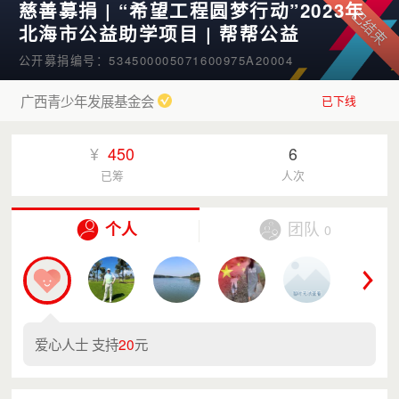
慈善募捐 | “希望工程圆梦行动”2023年
北海市公益助学项目 | 帮帮公益
公开募捐编号：534500005071600975A20004
广西青少年发展基金会
已下线
¥
450
6
已筹
人次
个人
团队
0
爱心人士 支持
20
元