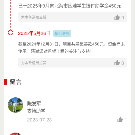
残疾）；
已于2025年9月向北海市困难学生拨付助学金450元
4.低保户家庭子女。
0
为本条进展点赞
对已获得其他慈善机构资助的学生，不
在本基金资助范围之内。
2025年5月26日
执行进展
截至2024年12月31日，项目共筹集善款450元，资金尚未
06
执行计划
使用。感谢您对希望工程的关注与支持！
0
为本条进展点赞
（一）发动社会资源阶段（7月中旬）
积极动员社会资源，鼓励社会各界爱心
人士和爱心企业家与募集爱心善款，与家庭
留言
经济困难的学生建立结对帮扶联系。
（二）摸底调查阶段（7月下旬）
各县（区）团委、市直有关学校开展困
陈发军
难家庭学生的调查摸底工作，全面了解掌握
支持助学
经济困难学生家庭情况，建立学生信息档
2023-07-23
1
案，严格把关，认真审核，确保需要帮助的
学生进入助学金资助范围。