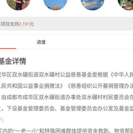
该项目支持
2,191
元
进度
基金详情
成华区
双水碾街道双水碾村
公益慈善基金是根据《中华人
人民共和国公益事业捐赠法》《慈善组织公开募捐管理办
，由成都市成华区
双水碾街道
办事处
双水碾村
村
民委员会
立，下设基金管理委员会、基金管理委员会办公室及基金
于：
区内的
“一老一小”和特殊困难群体提供资金救助、物资帮