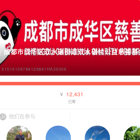
| 成都市成华区双水碾街道双水碾村公益慈善基金
510108788129861HA25006
¥
12,431
已筹
他们在参与