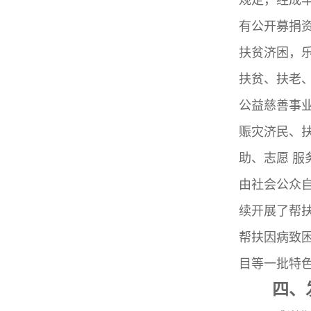
有公开募捐
扶贫济困，
扶贫、扶老
公益慈善事
赈灾济民、
助、志愿 
由社会公众
续开展了帮扶
帮扶因病致困
目等一批特
四、