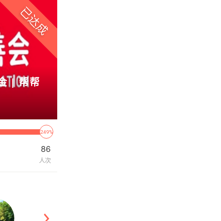
 | 帮帮
249%
86
人次