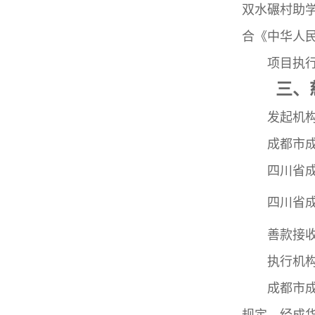
双水碾村
助
合《中华人
项目执
三、
发起机
成都市
四川省
四川省
善款接
执行机
成都市
规定，经成