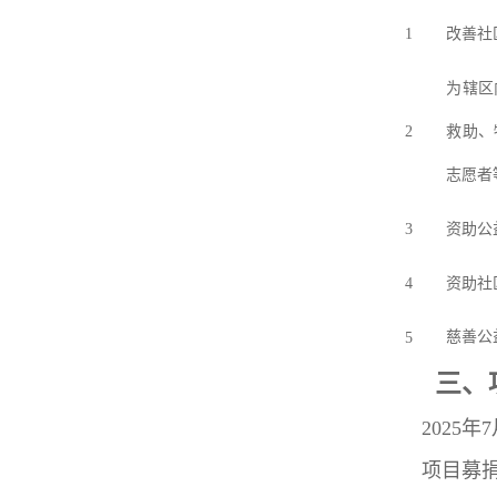
1
改善社
为
辖区
2
救助、
志愿者
3
资助公
4
资助社
慈善公
5
三、
202
5
年
7
项目募