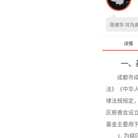
陈维华
共为
详情
一、
成都市
法》《中华
律法规规定
区慈善会设
基金主要用
1.
为
辖