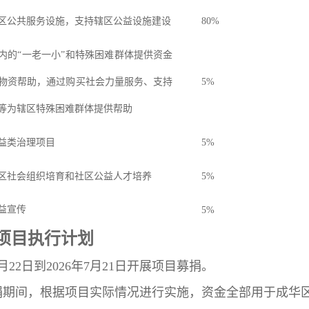
区公共服务设施，支持辖区公益设施建设
80%
内的“一老一小”和特殊困难群体提供资金
物资帮助
，
通过购买社会力量服务、支持
5%
等为辖区特殊困难群体提供帮助
益类治理项目
5%
区社
会组织培育和社区公益人才培养
5%
益宣传
5%
项目执行计划
月
22
日到
202
6
年
7
月
21
日
开展项目募捐
。
捐期间，根据项目实际情况进行实施，资金全部用于成华