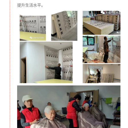
业务范围：致力于传统文化和佛教文化、永嘉禅的研究和推
提升生活水平。
广；公益医疗、养生和怀老打造；生态文明和环境保护；助
学、助教和济贫、济困、救灾。
注：该项目起始筹款时间为2021年3月29日，截止筹款时间
为2022年3月28日
我将如何申领捐赠收据？
我们将为您开具
「公益事业捐赠统一票据」
，请通
过： http://lxi.me/hjbw4「浙江安福利生慈善基金会票据申领
表」链接进行开票登记，我们将在收到申请后及时为您处
理。
没有电子邮箱怎么办？
如
果
您没有邮箱，我们建议您可以新注册邮箱
，
或使用密切
联系人的邮箱进行填写，以确保邮件的正常接收。