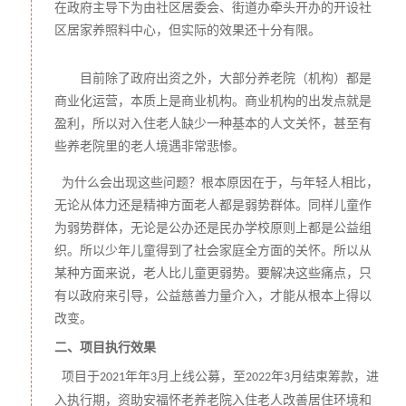
点养老机构进行走访，与各试点养老机构老人进行座谈，并
在政府主导下为由社区居委会、街道办牵头开办的开设社
对各试点养老机构作相关的工作对接。
区居家养照料中心，但实际的效果还十分有限。
2021年2月-2022年4月，在年后，对相关养老机构进行梳
理，对接各社会组织参与公益养老资助工程项目的宣传与辅
目前除了政府出资之外，大部分养老院（机构）都是
助，并对意愿社会组织人员进行公益养老资助工程项目的操
作培训。
商业化运营，本质上是商业机构。商业机构的出发点就是
盈利，所以对入住老人缺少一种基本的人文关怀，甚至有
些养老院里的老人境遇非常悲惨。
/
我们是谁？ /
浙江安福利生慈善基金会，简称安基金。安基金由达照法师
为什么会出现这些问题？根本原因在于，与年轻人相比，
发起创办。注册资金1000万元，业务主管单位是浙江省民族
无论从体力还是精神方面老人都是弱势群体。同样儿童作
宗教委员会，登记机关是浙江省民政厅。
为弱势群体，无论是公办还是民办学校原则上都是公益组
织。所以少年儿童得到了社会家庭全方面的关怀。所以从
2017年3月1日，登记成立。
某种方面来说，老人比儿童更弱势。要解决这些痛点，只
2019年12月，被浙江省民政厅评为5A级社会组织。
有以政府来引导，公益慈善力量介入，才能从根本上得以
2020年1月，取得公开募捐资格。
改变。
宗旨：观弱势群体、怀慈悲大爱、回安福家园、树东方文
二、项目执行效果
明。
项目于
年年
月上线公募，至
年
月结束筹款，进
2021
3
2022
3
核心理念：提升自己，利益他人。
入执行期，资助安福怀老养老院入住老人改善居住环境和