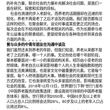
的补充力量，联合社会的力量补充解决社会问题，是我们一
直在研究、探索和实践的目标。
    社会在高速的步入老龄化，而养老的话题圈却在迅速的年
轻化，养老不再是老了之后才谈及的话题。我们是否都有过
这样的经历，在聚会聊天、谈论时事或某些更正式的场合，
每次总会在不经间绕到与养老相关的内容。作为长期参与老
年公益事业的慈善组织，更是经常会在各种场合听到来自各
方面的声音。。。。。
曾与众多的中青年朋友在沟通中谈及
我们虽然还未到养老的年龄，但我们知道，养老从来都不是
老了之后的事，哪一个人的事。无论你处在哪个年龄阶段，
基本都要面对一老一小的家庭结构关系，经历由小变老的自
然规律。养老自古以来就影响着个人的人生幸福指数和他的
家庭生活美满程度，也是家文化中最重要的元素。它是每个
家庭，每个人终将面临的大事。随着社会的发展和现代生活
方式的改变，它也渐渐转变为众多家庭的负担，影响着国家
社会的发展。2018年12月13日，世界银行(下称“世行”)发布
《中国养老服务的政策选择：建设高效可持续的中国养老服
务体系》报告。世行预计到2050年，中国65岁及以上老年
人口占总人口比例将会达到26%，80岁及以上的老年人口占
比将达到8%。