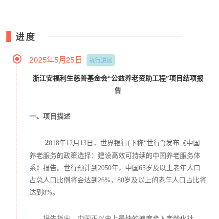
项目最低可执行金额为0元;
进度
剩余善款处理计划
2025年5月25日
执行进展
浙江安福利生慈善基金会
“
公益养老资助工程
”
项目结项报
都将用于安基金安福计划系列公益慈善项目和活动。
告
一、项目描述
项目筹款周期
项目筹款周期为一年。
2
018年12月13日，世界银行(下称“世行”)发布《中国
养老服务的政策选择：建设高效可持续的中国养老服务体
系》报告。世行预计到2050年，中国65岁及以上老年人口
三、项目执行计划
占总人口比例将会达到26%，80岁及以上的老年人口占比将
公益养老资助工程项目由安基金安养怀老中心负责执行，安
达到8%。
养怀老中心是安基金三大业务中心之一，是负责安基金怀老
模式的研究、推广和实践和部门，有多年在社区接触养老和
居家养老的积累，对作为现在养方式之一的机构养老方式的
报告指出，中国正以史上最快的速度步入老龄化社