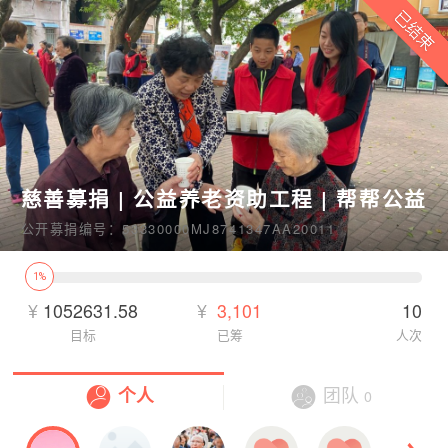
慈善募捐 | 公益养老资助工程 | 帮帮公益
公开募捐编号：53330000MJ8741347AA20011
1%
¥
1052631.58
¥
3,101
10
目标
已筹
人次
个人
团队
0