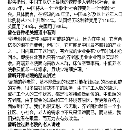
报告指出，中国正以史上最快的速度步入老龄化社会，到
2027年，中国将从一个“老龄化”社会转变为一个“老龄”社
会。具体而言，在短短的25年里，中国65岁及以上老年人口
比例将从7%上升到14%。法国经历这种转变用了115年，
英国用了45年，美国用了69年。
曾在各种相关报道中看到
“养老服务业是中国最不可或缺的产业，因为在中国，它有两
亿多的潜在消费者；但同时，它可能是中国最不赚钱的产业
之一。国内真正干这行的，有六成的企业要花10年时间才能
回本。即便在北京也只有4%的养老服务业企业可以实现盈
余。高端养老院面向高收入人群，床位空置率高，中低养老
院收费低却一床难求，且缺少精细护理。”
曾听开养老院的朋友讲述
“高端的养老院，基本能做到的也是对能花钱买到的基础设施
的完善，很多靠钱解决不了的服务，由于护工人数的缺少，
或护工个人的工作状态，都是很难持续做到位的。中低端的
养老院，由于资金的短缺和工作环境等原因，就更难在各方
面做到位了。我们也很无耐、很无助，养老院也就像一个小
社区、小社会，老人的需求也不只是温饱而已，而这些，我
们只能看在眼里，而无力去有效改善。”
曾听住过养老院的老人讲述