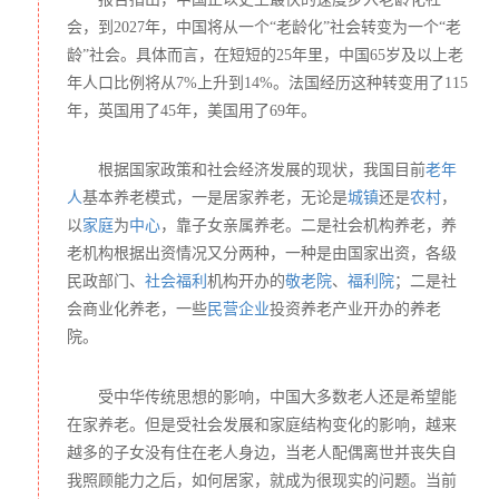
社会需求，及其迫切性和不足之处，都有深入的了解。
会，到
2027年，中国将从一个“老龄化”社会转变为一个“老
2021年8月-2022年8月，以全国范围内的募捐工作为重点，
龄”社会。具体而言，在短短的25年里，中国65岁及以上老
在公募平台开展线上公募，并同时在线下进行劝募和理念的
年人口比例将从7%上升到14%。法国经历这种转变用了115
推广活动动，邀请相关的机构参与到公益养老的探索进行中
来，资金的需求是本项目的基础和重点； 
年，英国用了45年，美国用了69年。
2021年8月-2021年11月，浙江省内和省外各选点至少二
个，进行社会环境调研，了解当前机构养老的现状，取得老
根据国家政策和社会经济发展的现状，我国目前
老年
年事业相关机构及对公益养老资助工程项目的支持，争取召
人
基本养老模式，一是居家养老，无论是
城镇
还是
农村
，
开一系列的座谈会、研讨会。制订公益养老资助工程项目募
捐计划、起草公益养老资助工程项目操作手册，联络浙江省
以
家庭
为
中心
，靠子女亲属养老。二是社会机构养老，养
内外相关机构的同时，在社会大众中扩大影响，并在社会各
老机构根据出资情况又分两种，一种是由国家出资，各级
关键节点开展问卷等形式的调查。争取在这个时间内取得社
民政部门、
社会福利
机构开办的
敬老院
、
福利院
；二是社
会对公益养老资助工程项目理念的认同。
会商业化养老，一些
民营企业
投资养老产业开办的养老
2021年11月-2022年1月，对公益养老资助工程项目的宣传
院。
工作展开重点策划与实施，开始正式对接相关养老机构，对
申报的养老机构进行调研，作出具体的资助方案，并在此期
间完成公益养老资助工程项目操作手册，加上在资金募集情
受中华传统思想的影响，中国大多数老人还是希望能
况允许的情况下，可对相关机构开展资助，并选定几家特色
在家养老。但是受社会发展和家庭结构变化的影响，越来
养老机构作为试点对象。
越多的子女没有住在老人身边，当老人配偶离世并丧失自
2021年1月-2022年2月，利用中国农历年，开展相关的各试
我照顾能力之后，如何居家，就成为很现实的问题。当前
点养老机构为主题的年节活动、座谈会、研讨会，并对各试