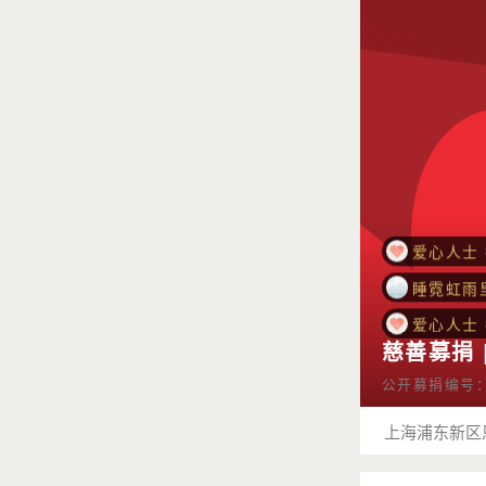
b000b
每
爱心人士
b000b
每
🍀晓莉莉
爱心人士
爱心人士
睡霓虹雨
爱心人士
爱心人士
慈善募捐 
文什加密
公开募捐编号：53
🍀晓莉莉
上海浦东新区
爱心人士
睡霓虹雨