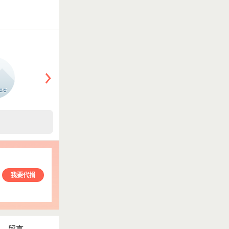
我要代捐
留言