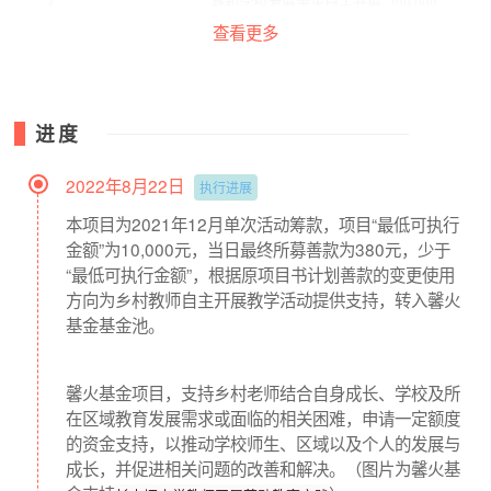
3
身和学校发展需求自主开展
200,000
作金支持
教学活动。
查看更多
4
项目执行费
项目执行运营成本。
250,000
5
桂馨机构管理费
项目机构管理成本。
67,000
6
公募机构管理费
公募机构管理成本。
65,850
进度
合计
1,382,850
2022年8月22日
执行进展
本项目为2021年12月单次活动筹款，项目“最低可执行
本项目“最低可执行金额”为10,000元，若最终所募善款少于
金额”为10,000元，当日最终所募善款为380元，少于
“最低可执行金额”，善款的变更使用方向为乡村教师自主开
“最低可执行金额”，根据原项目书计划善款的变更使用
展教学活动提供支持。
方向为乡村教师自主开展教学活动提供支持，转入馨火
基金基金池。
项目反馈
根据国家现行法律法规要求，至少每三个月根据您留下的反
馨火基金项目，支持乡村老师结合自身成长、学校及所
馈路径提供项目进展和动态，并及时做好财务披露。
在区域教育发展需求或面临的相关困难，申请一定额度
的资金支持，以推动学校师生、区域以及个人的发展与
成长，并促进相关问题的改善和解决。（图片为馨火基
关于桂馨基金会