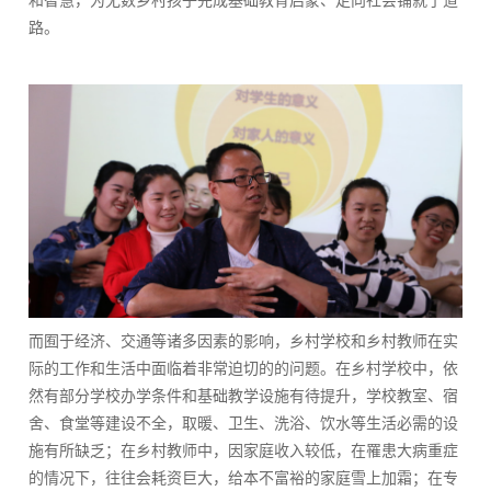
和智慧，为无数乡村孩子完成基础教育启蒙、走向社会铺就了道
路。
而囿于经济、交通等诸多因素的影响，乡村学校和乡村教师在实
际的工作和生活中面临着非常迫切的的问题。在乡村学校中，依
然有部分学校办学条件和基础教学设施有待提升，学校教室、宿
舍、食堂等建设不全，取暖、卫生、洗浴、饮水等生活必需的设
施有所缺乏；在乡村教师中，因家庭收入较低，在罹患大病重症
的情况下，往往会耗资巨大，给本不富裕的家庭雪上加霜；在专