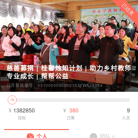
慈善募捐 | 桂馨烛知计划 | 助力乡村教师
专业成长 | 帮帮公益
公开募捐编号：53100000500021537WA19064
1%
¥
1382850
¥
380
9
目标
已筹
人次
个人
团队
0