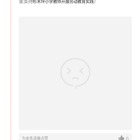
金支持
）
杉木坪小学教师开展劳动教育实践
桂馨基金会自2008年成立以来，专注中国中西部发展中地区
的基础教育支持。通过十三年的项目探索和实践，基金会建
立了桂馨书屋（让改变从阅读开始）、桂馨科学课（让每一
个孩子有良好的科学素养）、桂馨乡村教师支持（让乡村教
师更有力量）和馨艺术课堂（让乡村儿童发现美、创造美、
享受美）四个公益项目体系，并形成了硬件支持为辅，支持
乡村教师发展和成长为主的教育公益项目内容和模式，以此
0
为本条进展点赞
来推动发展中地区乡村教育现状的改变，让乡村孩子们可以