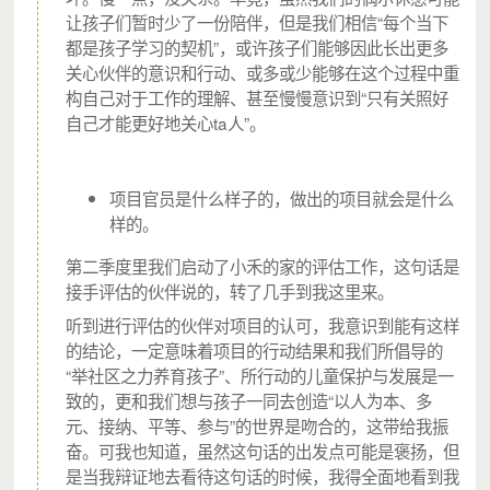
让孩子们暂时少了一份陪伴，但是我们相信“每个当下
截止到2021年12月，2340位社会有爱人士加入了城市支
都是孩子学习的契机”，或许孩子们能够因此长出更多
教，陪伴城中村流动儿童超过三万人次。但仍然还有很
关心伙伴的意识和行动、或多或少能够在这个过程中重
构自己对于工作的理解、甚至慢慢意识到“只有关照好
多流动儿童需要关注和陪伴。
自己才能更好地关心ta人”。
现在，我们需要您的支持，发动更多的志愿者成为流动
儿童的温暖陪伴者，当有持续稳定的城市支教志愿者在
项目官员是什么样子的，做出的项目就会是什么
社区公共空间开展服务，守护儿童成长的小禾的家便因
样的。
众人而搭起。
第二季度里我们启动了小禾的家的评估工作，这句话是
接手评估的伙伴说的，转了几手到我这里来。
为此，我们诚邀您一起加入千禾社区基金会月捐计划，
听到进行评估的伙伴对项目的认可，我意识到能有这样
一起在城中村社区搭起守护流动儿童成长的家。
的结论，一定意味着项目的行动结果和我们所倡导的
“举社区之力养育孩子”、所行动的儿童保护与发展是一
致的，更和我们想与孩子一同去创造“以人为本、多
元、接纳、平等、参与”的世界是吻合的，这带给我振
奋。可我也知道，虽然这句话的出发点可能是褒扬，但
是当我辩证地去看待这句话的时候，我得全面地看到我