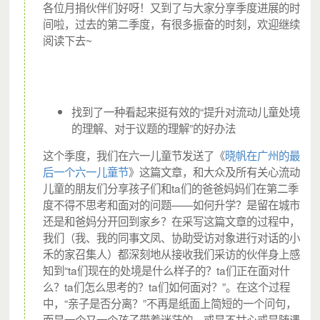
各位月捐伙伴们好呀！又到了与大家分享季度进展的时
间啦，过去的第二季度，有很多振奋的时刻，欢迎继续
阅读下去~
他问邓莉：
“老师，你们下次什么时候能来啊？”
邓莉答道：“你可以让妈妈加我们微信，下次举办通知你。”
找到了一种看起来挺有效的“提升对流动儿童处境
的理解、对于议题的理解”的好办法
“我妈妈不在的。你们明天会来吗？”
这个季度，我们在六一儿童节发送了《
晓帆在广州的最
“明天不行哦，下次应该是星期六。”
后一个六一儿童节
》这篇文章，和大众及所有关心流动
儿童的朋友们分享孩子们和ta们的爸爸妈妈们在第二季
小男孩对故事会非常喜欢，问得非常细：“你们是只在这里
度不得不思考和面对的问题——如何升学？是留在城市
办活动吗？”
还是和爸妈分开回到家乡？在采写这篇文章的过程中，
我们（我、我的同事文凤、协助受访对象进行对话的小
“不是，会在其它地方。”
禾的家召集人）都深刻地从接收我们采访的伙伴身上感
知到“ta们现在的处境是什么样子的？ta们正在面对什
小男孩听后有些失望：“我特别喜欢听故事，你们要一直在
么？ta们怎么思考的？ta们如何面对？”。在这个过程
这办就好了。”
中，“亲子是否分离？”不再是纸面上简短的一个问句，
而是一个又一个孩子带着迷茫的，或是不甘心或是随遇