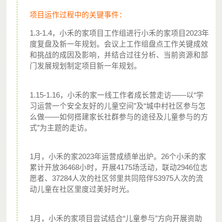
项目运作过程中的关键事件：
1.3-1.4，小禾的家项目工作组进行小禾的家项目2023年
度复盘及新一年规划。会议上工作组盘点工作关键成效
月捐计划是千禾社区基金会向各界爱心人士推出的一种新的
和挑战的成因及影响，并结合过往分析、当前资源和部
捐赠方式，每月定期定额捐出善款和心意，持续关注和支持
门发展规划制定项目新一年规划。
流动儿童的成长。
1.15-1.16，小禾的家一线工作者成长营走访——以“学
报名月捐计划后，微信支付将每月定期扣费，所扣款项将捐
习运营一个安全友好的儿童空间”及“城中村社区参与怎
赠给您支持的项目。
么做——如何搭建家长社群参与的途径及儿童参与的方
式”为主题的走访。
您每个月的捐赠，都将能在城中村守护流动儿童的成长，都
将能化为星火点亮流动儿童的人生。点亮城市的未来。
1月，小禾的家2023年运营成绩单出炉。26个小禾的家
累计开放36468小时，开展4175场活动，联动2946位志
愿者、37284人次的社区邻里共同陪伴53975人次的流
动儿童在社区里度过美好时光。
1月，小禾的家项目尝试结合“儿童参与”方向开展资助