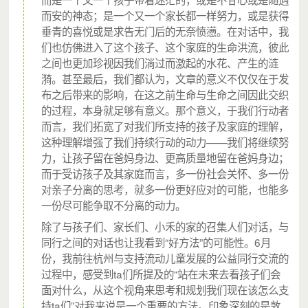
邓莉疑惑“妈妈不给你讲吗？”
而安的神态；是一个又一个家长都一样努力，或是获得
垂青的喜悦或是求告无门后的无奈愤懑。在对话中，我
“爸爸妈妈很忙的，都没空给我讲。平时都是我自己一个人
们也仿佛进入了这个孩子、这个家庭的生命洪流，彼此
下来玩的。”
之间也更加珍视因我们淌过而激起的水花、产生的涟
漪。甚至最后，我们都认为，文章的意义不仅仅在于发
布之后带来的影响，在这之前生命与生命之间因此交织
的过程，本身就足够有意义。那个意义，于我们行动者
而言，我们拓宽了对我们所支持的孩子及家庭的理解，
这种理解增强了我们持续行动的动力——我们将继续努
力，让孩子留在爸妈身边、更高质量地留在爸妈身边；
而于受访孩子及其家庭而言，多一份社会关怀、多一份
对亲子分离的思考，就多一份更好应对的可能，也能多
一份尽可能争取不分离的动力。
除了与孩子们、家长们、小禾的家的召集人们对话，与
同行之间的对话也让我看到“好方法”的可能性。6月
份，我前往杭州与支持流动儿童发展的公益同行交流的
过程中，感受到ta们所提及的“站在未来去看孩子们会
面对什么，从这个视角来思考和规划我们现在该怎么支
持ta们”对我来说是一个重要的方法。印象深刻的是敦