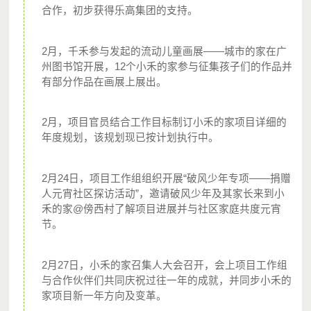
合作，初步获得乐高集团的支持。
您的小小举动，
2月，千禾参与发起的流动儿童画展——城市的家在广
造就的可能是一个伟大的未来；
州图书馆开展，12个小禾的家参与征集孩子们的作品并
因此，您作为流动儿童守护大使
，
有部分作品在画展上展出。
享有以下权利 ；
2月，项目官员结合工作目标制订小禾的家项目详细的
年度规划，该规划现已按计划执行中。
一份编号的参与月捐计划专属证书，以及年度捐赠票
据（如有需要）；
2月24日，项目工作组组织开展“破风少年专项——捐赠
每季度一次邮件报告，包括项目官员日记、财务公
人元宵社区探访活动”，邀请破风少年及其家长来到小
示、项目进展简报等，方便您获得最新的项目进展；
禾的家@傍西村了解项目进展并与社区家庭共度元宵
节。
优先报名参与项目探访及千禾举办的公益文化活动
等，与孩子们一起度过一段美好的时光；
2月27日，小禾的家召集人大会召开，会上项目工作组
对千禾的发展提出意见、建议以及监督；
与合作伙伴们共同庆祝过往一年的成就，并同步小禾的
随时停止参与千禾社区的公益月捐。
家项目新一年方向及变革。