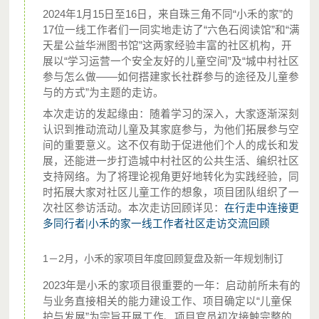
2024年1月15日至16日，来自珠三角不同“小禾的家”的
17位一线工作者们一同实地走访了“六色石阅读馆”和“满
天星公益华洲图书馆”这两家经验丰富的社区机构，开
展以“学习运营一个安全友好的儿童空间”及“城中村社区
参与怎么做——如何搭建家长社群参与的途径及儿童参
与的方式”为主题的走访。
本次走访的发起缘由：随着学习的深入，大家逐渐深刻
认识到推动流动儿童及其家庭参与，为他们拓展参与空
间的重要意义。这不仅有助于促进他们个人的成长和发
展，还能进一步打造城中村社区的公共生活、编织社区
支持网络。为了将理论视角更好地转化为实践经验，同
时拓展大家对社区儿童工作的想象，项目团队组织了一
培养社区居民、社会爱心人士成为城市支教志愿者，
次社区参访活动。
本次走访回顾详见
：
在行走中连接更
让流动儿童可以在社区中参与亲子阅读、亲子游戏、
多同行者|小禾的家一线工作者社区走访交流回顾
社区探索等活动
1－2月，小禾的家项目年度回顾复盘及新一年规划制订
为小禾的家配备书籍、书架、教具、玩具等配置；分
摊小禾的家所在场地的运行成本例如房租、水电等。
2023年是小禾的家项目很重要的一年：启动前所未有的
与业务直接相关的能力建设工作、项目确定以“儿童保
护与发展”为宗旨开展工作、项目官员初次接触完整的