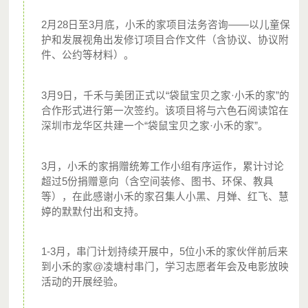
2月28日至3月底，小禾的家项目法务咨询——以儿童保
护和发展视角出发修订项目合作文件（含协议、协议附
件、公约等材料）。
点击下方“参与陪伴”填写、确认您的月捐信息，并进
3月9日，千禾与美团正式以“袋鼠宝贝之家·小禾的家”的
行首次捐赠即完成报名。
合作形式进行第一次签约。该项目将与六色石阅读馆在
深圳市龙华区共建一个“袋鼠宝贝之家·小禾的家”。
报名成功后，微信支付将每月定期定额自动代扣月捐
款项，您也可以随时改变或取消您的月捐。
3月，小禾的家捐赠统筹工作小组有序运作，累计讨论
超过5份捐赠意向（含空间装修、图书、环保、教具
等），在此感谢小禾的家召集人小黑、月婵、红飞、慧
婷的默默付出和支持。
1-3月，串门计划持续开展中，5位小禾的家伙伴前后来
到小禾的家@凌塘村串门，学习志愿者年会及电影放映
活动的开展经验。