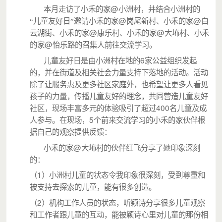
@
本月走访了小禾的家
小洲村，并结合小洲村的
@
@
“儿童友好日”邀请小禾的家
岗尾新村、小禾的家
白
@
@
云湖街、小禾的家
康乐村、小禾的家
大㘵村、小禾
@
的家
怡乐路的召集人前往交流学习。
6
儿童友好日是由小洲村在地的
家公益组织发起
的，并在街道及相关社会力量支持下落地的活动。活动
除了让服务惠及更多社区家庭外，也希望让更多人看见
孩子的力量，传播儿童友好的理念，共同营造儿童友好
400
社区，现场丰富多元的体验吸引了超过
名儿童及成
5
人参与。在现场，
个前来交流学习的小禾的家伙伴根
据自己的观察提供反馈：
@
小禾的家
大㘵村的伙伴红飞分享了她印象深刻
的：
1
（
）小洲村儿童的状态令我印象很深刻，受到尊重和
被支持去探索的儿童，能有很多创造。
2
（
）机构工作人员的状态，听颖诗分享很多儿童观察
和工作者跟儿童的互动，能被颖诗心里对儿童的那份相