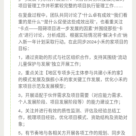
项目管理工作并积累较完整的项目执行管理工作……
1位城市支教志愿者，在1个月中至少服务流动儿童48人次。
在复盘过程中，团队共同讨论了“什么卓有成效”“我们看
重的是什么”“是什么促使这些成效出现”，也着重关注
由城市支教志愿者和社区合作伙伴共同运营的小禾的家，可
“卡点——阻碍项目进一步发展的因素”并围绕那些“卡
在1年内开展活动50次、自由开放50次，每次参加家庭至少
点”进行讨论，分析成因、根据实际情况将“解决卡点”纳
10个，影响至少1000个社区家庭。
入新一年计划采取行动。在此同步2024小禾的家项目的
目标：
1，通过资助的形式与社区组织合作，支持其围绕“流动
儿童保护与发展”独立开展工作；
2，重点关注【地区专项多元主体参与共建小禾的家】
的模式发展及旗舰小禾的家关键工作发展，优化小禾的
家项目示范及发展模型；
3，开展适配于伙伴需求及项目需要（对应能力需求、
个人发展阶段、项目发展阶段等）的能力建设工作；
4，关注并进行有效的质性监测、评估及经验总结工
作，梳理项目经验，优化项目模式、资助结构及资助对
象；
千禾社区基金会是2009年成立的中国第一家以“社区”命名的
5，有节奏地与各相关方开展各项工作的规划、同步及