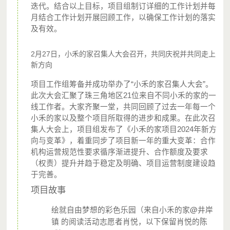
迭代。结合以上目标，项目组制订详细的工作计划并每
基金会，是首批获得广东省民政厅认定的慈善组织之一，并
月结合工作计划开展回顾工作，以确保工作计划的落实
于2017年获得广东省民政厅颁发的5A级基金会荣誉。
及有效。
作为一家立足珠三角的社区基金会，千禾基于珠三角社区面
2月27日，小禾的家召集人大会召开，共同庆祝并共同走上
临的生计、教育和环境问题，动员并联结基层政府、企业、
新方向
基金会、慈善团体和研究机构等各界力量，持续开展社区服
项目工作组筹备并成功举办了“小禾的家召集人大会”。
务、共建共享社区资源、打造社区文化，推动社区创新发
此次大会汇聚了珠三角地区21位来自不同小禾的家的一
线工作者。大家齐聚一堂，共同回顾了过去一年每一个
展、合作与多元治理，进而建设一个公正、关爱和可持续发
小禾的家以及整个项目所取得的进步和成果。在此次召
展的社会。
集人大会上，项目组发布了《小禾的家项目2024年新方
向与变革》，着重同步了项目新一年的重大变革：合作
机构运营规范性要求循序渐进提升、合作额度及要求
（权责）提升并趋于稳定及明确、项目运营制度建设趋
于完善。
项目故事
绘就自由梦想的彩色乐园（来自小禾的家@井岸
镇 的阅读活动志愿者肖悦，以下保留肖悦的陈