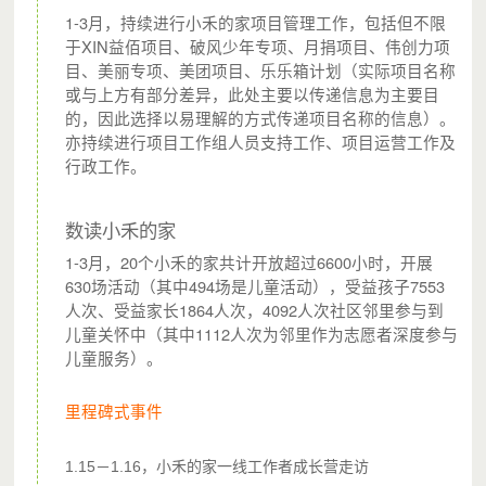
1-3月，持续进行小禾的家项目管理工作，包括但不限
于XIN益佰项目、破风少年专项、月捐项目、伟创力项
目、美丽专项、美团项目、乐乐箱计划（实际项目名称
或与上方有部分差异，此处主要以传递信息为主要目
的，因此选择以易理解的方式传递项目名称的信息）。
亦持续进行项目工作组人员支持工作、项目运营工作及
行政工作。
数读小禾的家
1-3月，20个小禾的家共计开放超过6600小时，开展
630场活动（其中494场是儿童活动），受益孩子7553
每筹245元，就可以培养1位城市支教志愿者在社区中开展活
人次、受益家长1864人次，4092人次社区邻里参与到
儿童关怀中（其中1112人次为邻里作为志愿者深度参与
动。每筹5万元，即可支持城市支教志愿者与社区合作伙伴
儿童服务）。
一起共建1个小禾的家。
里程碑式事件
1.15－1.16，小禾的家一线工作者成长营走访