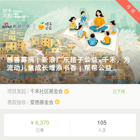
慈善募捐 | 新浪广东桔子公益×千禾，为
流动儿童成长增添书香 | 帮帮公益
公开募捐编号：5332000050917103XBA24069
项目发起
千禾社区基金会
|
已下线
善款接收
爱德基金会
|
¥
6,370
105
已筹
人次