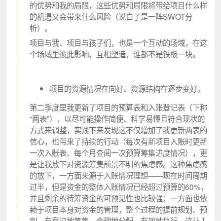
的优势和我的局限，这些优势和局限将带给项目什么样
的机遇又会带来什么风险（说白了是一阵SWOT分
析）。
项目与我、项目与孩子们，也是一个互动的场域，在这
个场域里彼此影响、互相塑造，谁都不是铁板一块。
项目的资源情况在向好、资源结构在逐步变好。
第二季度里我更新了项目的预算表和入账登记表（下称
“两表”），以尽可能操作简便、科学易懂且符合现状的
方式来调整，实践下来发现这不仅增加了我更新两表的
信心，也带来了持续的行动（每次有新项目入账时更新
一次入账表、每个月查阅一次预算筹集进度情况），更
是让我放下对资源筹集前景不明的焦虑感。这种焦虑感
的放下，一方面来源于入账情况理想——现在时间周期
过半，但是资金的整体入账情况已经超过预算的60%，
并且剩余的待筹资金的可预见性也比较强；一方面也依
赖于项目本身对资金的管理，整个过程的提前规划、预
判、有意识地筹集、合理地分配、有效地执行，这让人