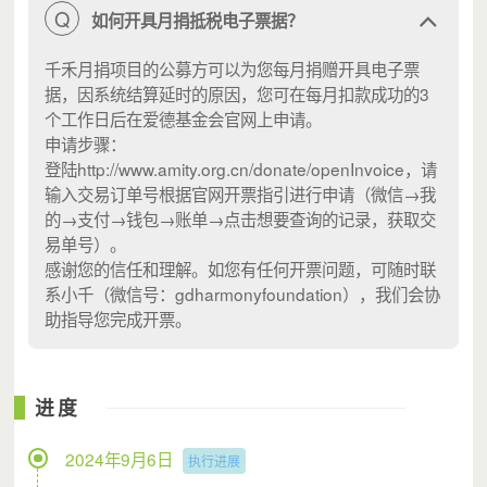
Q
如何开具月捐抵税电子票据？
千禾月捐项目的公募方可以为您每月捐赠开具电子票
据，因系统结算延时的原因，您可在每月扣款成功的3
个工作日后在爱德基金会官网上申请。
申请步骤：
登陆http://www.amity.org.cn/donate/openInvoice，请
输入交易订单号根据官网开票指引进行申请（微信→我
的→支付→钱包→账单→点击想要查询的记录，获取交
易单号）。
感谢您的信任和理解。如您有任何开票问题，可随时联
系小千（微信号：gdharmonyfoundation），我们会协
助指导您完成开票。
城市支教志愿者邓莉就日常都在家附近的城中村公园里给孩
进度
子们讲故事。有一天来了一个6岁多的小男孩，活动中，他
的眼睛一刻都没有离开过她。到活动结束，小男生都没有离
2024年9月6日
执行进展
开，他主动帮助邓莉收拾东西。