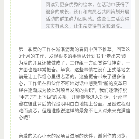
阅读到更多优秀的绘本，在活动中获得了
很多的成长，还有和志愿者共同策划开展
活动的群策群力团队感。这些让生活变得
充实有意义，让生命变得有爱和温暖。
第一季度的工作在淅淅沥沥的春雨中落下帷幕。回望这
3个月的工作，发现很多的事情从计划书里“走出来”成
为活的并且还被做成了，工作组一方面觉得很神奇，一
方面也是非常振奋。毕竟，这些事情在没有正式落地之
前是让工作组心里很忐忑的。
这些振奋带来了很多信
心，工作组在和伙伴不断地对话中感受到“新的变革已
经在逐渐成为彼此对项目发展的共识”，我们逐渐挣脱
“甲乙方”“上下级”的关系，开始能够进入对话，让那些
藏在彼此背后的假设明明白白地摆上台面。虽然过程艰
难而忐忑，但是谁能说这样的景象不让人对未来充满信
心呢？
亲爱的关心小禾的家项目进展的伙伴，谢谢你的阅览，