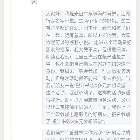
述）
大家好！我是来自广东珠海的肖悦，江湖
行走名字小悦。是两个孩子的妈妈。生二
宝之前都是在幼儿园工作。经常和孩子们
在一起，饱有童真，所以37岁的我，大家
依然可以称呼我小悦。
走进这个活动是好
朋友的推荐。
我文凭不高，但很爱阅读。
阅读让我没有让自己淹没在柴米油盐之
中，也不会把自己拘泥在家庭主妇的这个
身份。我周末一般会参加一些志愿服务活
动，但每次活动都不能带二宝去参加。当
我听朋友一说“橙汁书袋
X
多元梦想课堂”
这个活动，我就心动了。这样的活动多适
合我呀。既可以开展志愿服务活动，又可
以让二宝接触不同的人。于是，我约上了
三个爱参加志愿服务的好朋友，报名参加
了“橙汁书袋
X
多元梦想课堂”。
我们选择了善雅书房作为我们开展活动的
地点。特有的书房环境，很适合我们在那