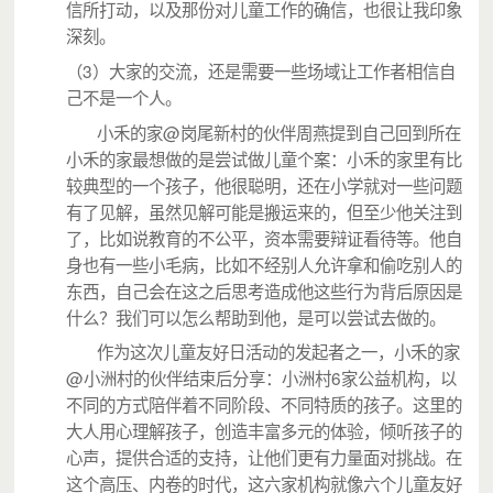
信所打动，以及那份对儿童工作的确信，也很让我印象
深刻。
3
（
）大家的交流，还是需要一些场域让工作者相信自
己不是一个人。
@
小禾的家
岗尾新村的伙伴周燕提到自己回到所在
小禾的家最想做的是尝试做儿童个案：小禾的家里有比
较典型的一个孩子，他很聪明，还在小学就对一些问题
有了见解，虽然见解可能是搬运来的，但至少他关注到
了，比如说教育的不公平，资本需要辩证看待等。他自
身也有一些小毛病，比如不经别人允许拿和偷吃别人的
东西，自己会在这之后思考造成他这些行为背后原因是
什么？我们可以怎么帮助到他，是可以尝试去做的。
作为这次儿童友好日活动的发起者之一，小禾的家
@
6
小洲村的伙伴结束后分享：小洲村
家公益机构，以
不同的方式陪伴着不同阶段、不同特质的孩子。这里的
大人用心理解孩子，创造丰富多元的体验，倾听孩子的
心声，提供合适的支持，让他们更有力量面对挑战。在
这个高压、内卷的时代，这六家机构就像六个儿童友好