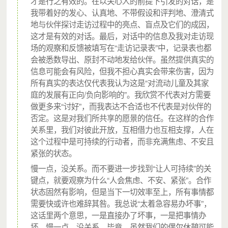
才是行之有效的。在以关心人的前提下引发的对话，是
我带着好的发心、认真地、不带假设和评判地、澄清式
地与伙伴探讨走访过程中的亮点、盲点及它们的成因，
这才是有效的对话。最后，对话中的信息及我对走访现
场的观察和反馈被填写在“走访记录表”中，记录表也都
会被悉数导出、原封不动地发给伙伴。虽然提供真实的
信息可能会有风险，但我不担心真实会带来伤害，因为
所有真实的表达仅代表我认为这是“对流动儿童及其家
庭的发展有正向/负向影响的”。我欣赏不代表对方需要
流动儿童是城市的未来，关心流动儿童就是关心城市的
做更多来“讨好”，而我表达不合适也不代表是对伙伴的
否定。这是对我们所共享的愿景的信任。在这样的合作
未来。
关系里，我们对彼此开放，互相借力也互相支撑，人在
有人，有爱，才有家。
城市支教正在培育一批“流动儿童
这个过程中是可持续的行动者，而非充满焦虑、不安且
紧张的状态。
成长的温暖守护者”，盘活城中村社区资源和社区中心、
慢一点，没关系。而不要进一步找到“让人可持续”的关
图书馆、村祠堂等公共空间，在陪伴流动儿童的过程
键点，就要观察为什么“人会焦虑、不安、紧张”。合作
中，也成为社区营造的一分子，为社区营造儿童友好的
状态固然有影响，但是当下一切效率至上，所有事情都
需要快或许也难辞其咎。我总说“太着急容易办坏事”，
公共空间。
这话里两个意思，一是直接办了坏事，一是把事情办
坏。慢一点，没关系。毕竟，虽然我们的偶尔休憩可能