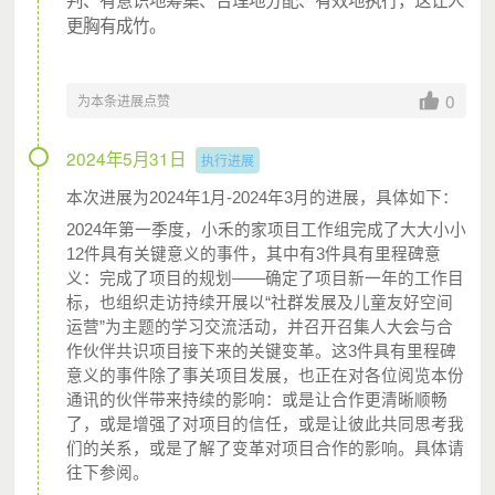
城市支教志愿者通过日常开展社区活动、课程，为城中村社
更胸有成竹。
区流动儿童营造儿童友好的社区环境。
当一个城中村社区有
持续稳定的城市支教志愿者力量，便可盘活社区资源，运营
0
为本条进展点赞
固定开放、安全友好的儿童社区空间——小禾的家。
过去两年，我们与城市支教志愿者一起，利用起社区中心、
2024年5月31日
执行进展
图书馆、村祠堂等公共场地资源，参与城中村社区营造，为
本次进展为2024年1月-2024年3月的进展，具体如下：
流动儿童提供教育支持活动，不仅在珠三角地区运营起20个
2024年第一季度，小禾的家项目工作组完成了大大小小
12件具有关键意义的事件，其中有3件具有里程碑意
小禾的家，更把支教活动覆盖到广东省11个城市62个社区。
义：完成了项目的规划——确定了项目新一年的工作目
标，也组织走访持续开展以“社群发展及儿童友好空间
千禾期待，让每个城中村社区都有城市支教志愿者，都有小
运营”为主题的学习交流活动，并召开召集人大会与合
禾的家，推动教育公平，让社区成为一个温暖友善互助共同
作伙伴共识项目接下来的关键变革。这3件具有里程碑
体。
意义的事件除了事关项目发展，也正在对各位阅览本份
通讯的伙伴带来持续的影响：或是让合作更清晰顺畅
了，或是增强了对项目的信任，或是让彼此共同思考我
们的关系，或是了解了变革对项目合作的影响。具体请
往下参阅。