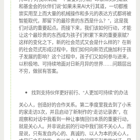
城市支教志愿者邓莉在社区开展活动
和基金会的伙伴们说“如果未来AI大行其道，一切都推
崇实用至上而大量的机械操作和多元的表达方式都将被
智能取代，那留下的最珍贵的东西是什么？”，这是我
们对话的重要起点。而接下来，我们该如何行动，才能
邓莉强烈地感受到，许多城中村的孩子，其实不缺吃喝，缺
让这个最珍贵的东西成为孩子们积累下来的重要禀赋？
的是精神上的交流，缺的是陪伴。城市支教志愿者来做活
这样的变化之下，新的社会范式又会是什么样的？在新
的社会范式形成过程中，我们如何向新范式施加利于孩
动，就是一种陪伴。“小孩子是有感受力的，我用真心给他
子发展的影响？这个过程中，孩子们又如何参与进来，
们讲故事，和他们相处，小朋友能感受得到，他们喜欢这种
以积极地、可持续地面对日新月异的世界……问题层出
陪伴。”
不穷，做就有答案。
找到支持伙伴更好前行、“人更加可持续”的办法
关心人，创造好的合作关系。第二季度里我去到了小禾
的家走访3次，并且启动了新制作的“走访记录表”，在
观察和对话中我看到一种让事情回归本质的重要行动，
就是关心人。并非说此前的行动中我们就不关心人，而
是说，只有发自内心的、真诚的、以人为本的关心人，