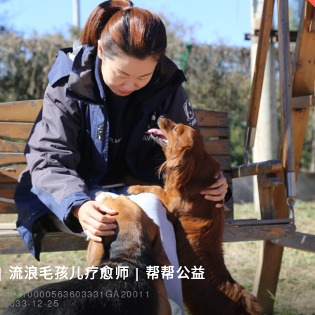
| 流浪毛孩儿疗愈师 | 帮帮公益
110000563603331GA20011
33-12-25