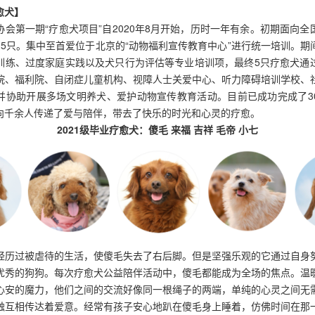
愈犬】
协会第一期“疗愈犬项目”自2020年8月开始，历时一年有余。初期面向全
15只。集中至首爱位于北京的“动物福利宣传教育中心”进行统一培训。期
训练、过度家庭实践以及犬只行为评估等专业培训项，最终5只疗愈犬通
院、福利院、自闭症儿童机构、视障人士关爱中心、听力障碍培训学校、
并协助开展多场文明养犬、爱护动物宣传教育活动。目前已成功完成了3
向千余人传递了爱与陪伴，带去了快乐的时光和心灵的疗愈。
2021级毕业疗愈犬：傻毛 来福 吉祥 毛帝 小七
前经历过被虐待的生活，使傻毛失去了右后脚。但是坚强乐观的它通过自身
优秀的狗狗。每次疗愈犬公益陪伴活动中，傻毛都能成为全场的焦点。温
心安的魔力，他们之间的交流好像同一根绳子的两端，单纯的心灵之间无
触互相传达着爱意。经常有孩子安心地趴在傻毛身上睡着，仿佛时间在那