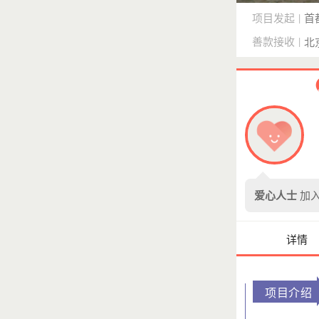
项目发起
首
|
善款接收
|
北
爱心人士
加入
详情
项目介绍