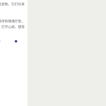
庭宠物，它们均来
陪伴和情绪疗愈，
、打开心结、感受