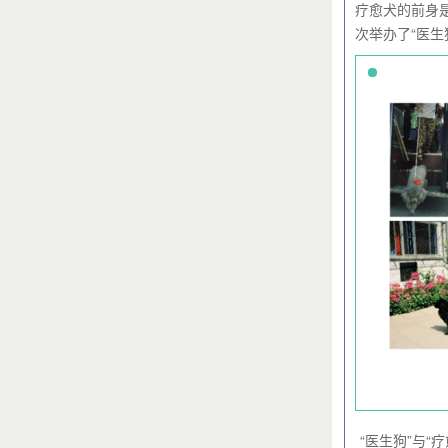
疗愈犬的前身是
次举办了“医
“医生狗”与