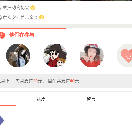
都爱护动物协会
京市众安公益基金会
他们在参与
月捐， 每月支持
20
元， 目前共支持
40
元
进度
留言