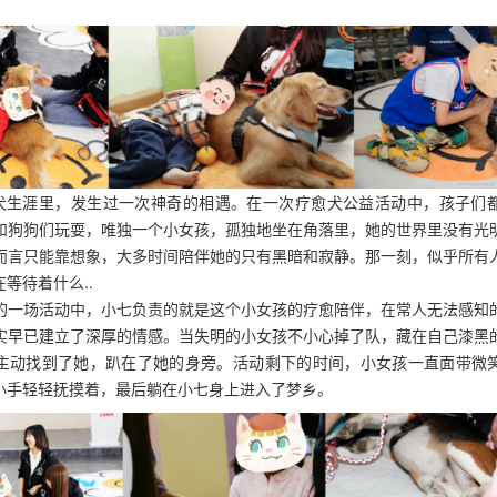
愈犬生涯里，发生过一次神奇的相遇。在一次疗愈犬公益活动中，孩子们
和狗狗们玩耍，唯独一个小女孩，孤独地坐在角落里，她的世界里没有光
而言只能靠想象，大多时间陪伴她的只有黑暗和寂静。那一刻，似乎所有
等待着什么..
的一场活动中，小七负责的就是这个小女孩的疗愈陪伴，在常人无法感知
实早已建立了深厚的情感。当失明的小女孩不小心掉了队，藏在自己漆黑
主动找到了她，趴在了她的身旁。活动剩下的时间，小女孩一直面带微
小手轻轻抚摸着，最后躺在小七身上进入了梦乡。