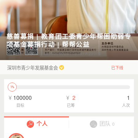
慈善募捐 | 教育团工委青少年帮困助弱专
项基金募捐行动 | 帮帮公益
公开募捐编号：53440000502677679FA23006
深圳市青少年发展基金会
已下线
1%
¥
100000
¥
2
1
目标
已筹
人次
个人
团队
0