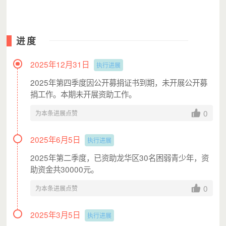
意见；
（2）因家贫而失学、因意外伤残或疾病而无经济能力
治疗、因见义勇为而伤亡、因故生活陷入困境的年龄在35岁
进度
以下的青少年；
（3）家庭贫困；家庭人均月收入在本市当年最低生活
2025年12月31日
执行进展
保障线以下的优先发放；
2025年第四季度因公开募捐证书到期，未开展公开募
（4）个人品行良好、有较强的上进心，无违法犯罪记
捐工作。本期未开展资助工作。
录（须由学校或单位提供证明）；
（5）个人承诺所得资金必须全部用于解决学业、治疗
0
为本条进展点赞
或生活困难，不作其它用途。
2025年6月5日
执行进展
2025年第二季度，已资助龙华区30名困弱青少年，资
2.开展关爱来深建设者及其子女的活动。
助资金共30000元。
3.围绕“青年发展型城市”建设开展相关的公益活动。
0
为本条进展点赞
第二部分：机构管理费用10％。
2025年3月5日
执行进展
1.行政办公费用开支：打印受助人材料、制作海报、捐