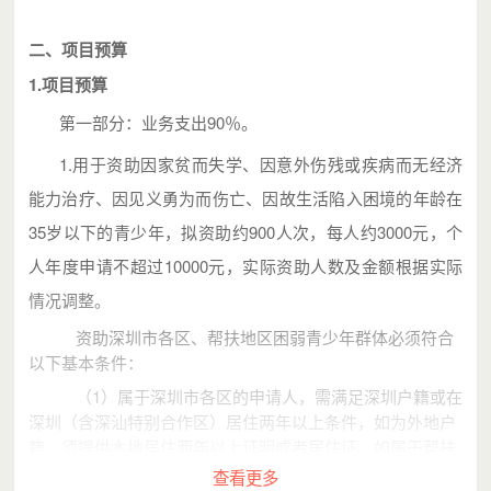
二、项目预算
1.项目预算
第一部分：业务支出90％。
1.用于资助因家贫而失学
、因意外伤残或疾
病而无经济
能力治疗、因见义勇为而伤亡、因故生活陷入困境的年龄在
35岁以下的青少年，拟资助约900人次，每人约3000元，个
人年度申请不超过10000元，实际资助人数及金额根据实际
情况调整。
资助深圳市各区、帮扶地区困弱青少年群体必须符合
以下基本条件：
（1）属于深圳市各区的申请人，需满足深圳户籍或在
深圳（含深汕特别合作区）居住两年以上条件，如为外地户
籍，须提供本地居住两年以上证明或者居住证。如属于帮扶
地区的申请人，需提供当地学校或区（县）级以上团委审核
查看更多