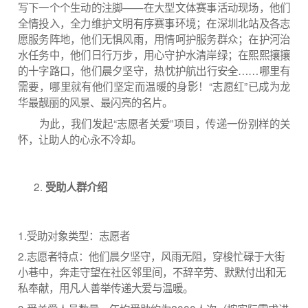
写下一个个生动的注脚——在大型文体赛事活动现场，他们
全情投入，全力维护文明有序赛事环境；在深圳北站及各志
愿服务阵地，他们无惧风雨，用情呵护服务群众；在护河治
水任务中，他们日行万步，用心守护水清岸绿；在熙熙攘攘
的十字路口，他们晨夕坚守，热忱护航出行安全……哪里有
需要，哪里就有他们坚定而温暖的身影！“志愿红”已成为龙
华最靓丽的风景、最闪亮的名片。
为此，我们发起“志愿者关爱”项目，传递一份别样的关
怀，让助人的心永不冷却。
受助人群介绍
1.受助对象类型：志愿者
2.志愿者特点：他们晨夕坚守，风雨无阻，穿梭忙碌于大街
小巷中，奔走守望在社区邻里间，不辞辛劳、默默付出和无
私奉献，用凡人善举传递大爱与温暖。