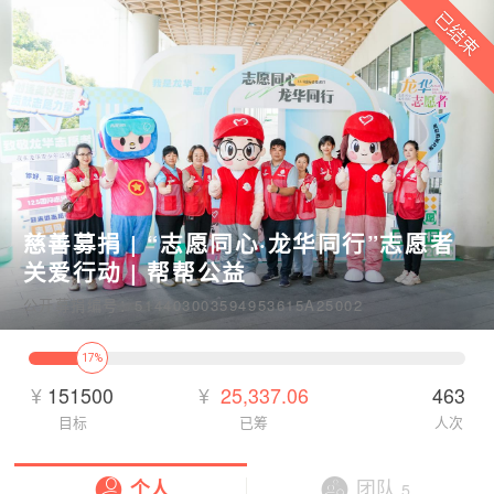
慈善募捐 | “志愿同心·龙华同行”志愿者
关爱行动 | 帮帮公益
公开募捐编号：514403003594953615A25002
17%
¥
151500
¥
25,337.06
463
目标
已筹
人次
个人
团队
5