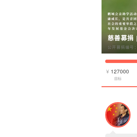
慈善募捐 
公开募捐编号：53
¥
127000
目标