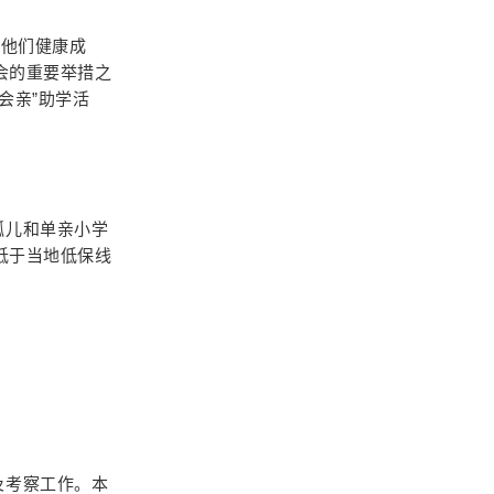
助他们健康成
会的重要举措之
会亲”助学活
孤儿和单亲小学
低于当地低保线
及考察工作。本