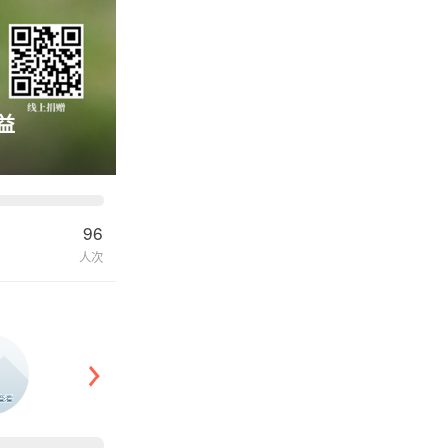
益
96
人次