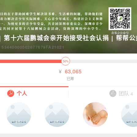
| 第十六届鹏城会亲开始接受社会认捐 | 帮帮公
440000502677679FA21021
50%
¥
63,065
已筹
团队
个人
4