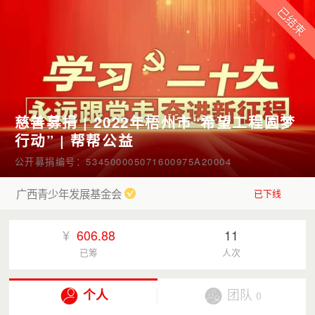
慈善募捐 | 2022年梧州市“希望工程圆梦
行动” | 帮帮公益
公开募捐编号：534500005071600975A20004
广西青少年发展基金会
已下线
¥
606.88
11
已筹
人次
个人
团队
0