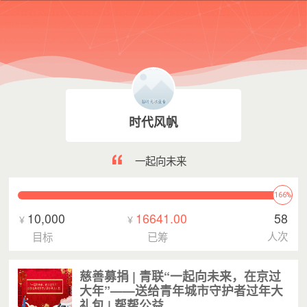
时代风帆
一起向未来
166%
10,000
16641.00
58
¥
¥
人次
目标
已筹
慈善募捐 | 青联“一起向未来，在京过
大年”——送给青年城市守护者过年大
礼包 | 帮帮公益