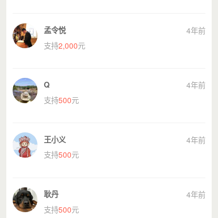
孟令悦
4年前
而对于一个城市：
支持
2,000
元
春节，是干净整洁的大街小巷，
春节，是琳琅满目的商品供应，
Q
4年前
春节，是水热气电的综合保障，
支持
500
元
春节，是一呼即应的应急值守。
在欢乐祥和与岁月静好的背后，是城市守护者的辛勤付出和
默默奉献，他们为了城市的正常运转和人民的幸福团圆，放
弃回家过年，坚守岗位职责。
王小义
4年前
支持
500
元
耿丹
4年前
支持
500
元