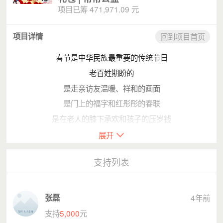
项目已筹 471,971.09 元
项目详情
回到项目首页
春节是中华民族最重要的传统节日
老百姓期盼的
是走亲访友温暖、祥和的画面
是门上的福字和红彤彤的春联
是在老人的膝下承欢和孩子的压岁钱
是那大年三十晚上的那顿年夜饭
展开
支持列表
张磊
4年前
支持
5,000
元