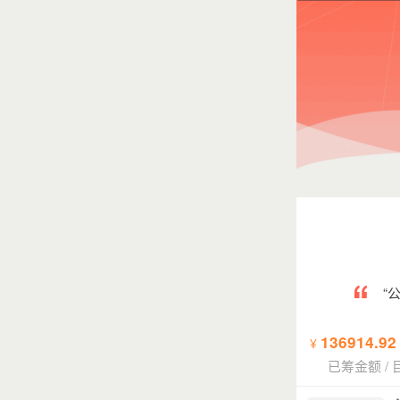
“
136914.92
¥
已筹金额
/