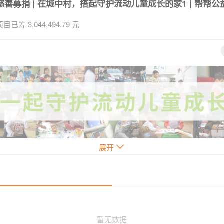
慈善募捐 | 在城中村，搭起守护流动儿童成长的家1 | 帮帮公
项目已筹 3,044,494.79 元
展开
（图片来自小禾的家项目，已获得所拍摄对象肖像授权）
暂无数据