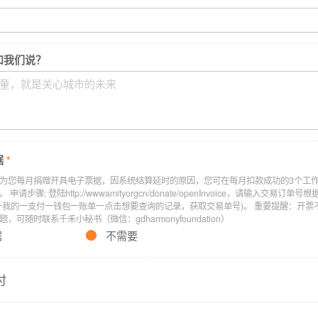
（图片已获得授权）
和我们说？
儿童中就有1个是流动儿童。
据
*
为您每月捐赠开具电子票据，因系统结算延时的原因，您可在每月扣款成功的3个工
外事故的主角，也是未成年人案件的常客。
请步骤: 登陆http://wwwamityorgcn/donate/openInvoice，请输入交易订
一我的一支付一钱包一账单一点击想要查询的记录，获取交易单号)。 重要提醒：开票
困惑、焦虑、孤独。
，可随时联系千禾小秘书（微信：gdharmonyfoundation）
据
不需要
和“过错”，并非不可逆转的。
个地方，去守护他们的纯真，打破这城市不安以及冷漠，
付
全、守护他们健康成长的“家”，帮助他们融入家庭，融入社区。