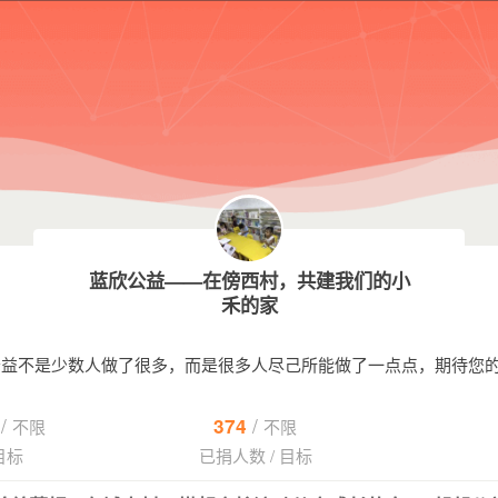
蓝欣公益——在傍西村，共建我们的小
禾的家
公益不是少数人做了很多，而是很多人尽己所能做了一点点，期待您的
/
/
374
不限
不限
目标
已捐人数
/
目标