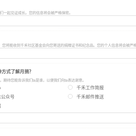
们一起见证成长。您的信息将会被严格保密。
”，您将能收到千禾社区基金会向您寄送的捐赠证书和纪念品。您的个人信息将会被严
种方式了解月捐？
，期待您能告诉我们ta是谁，以便我们向ta表达谢意。
心
千禾工作简报
信公众号
千禾邮件推送
绍