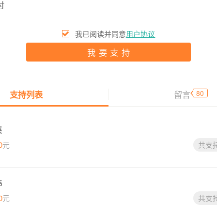
付
我已阅读并同意
用户协议
我要支持
80
留言
支持列表
英
0
元
共支
祎
0
元
共支