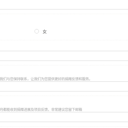
女
（图片已获得授权）
我们与您保持联系，让我们为您提供更好的捐赠反馈和服务。
长们起早贪黑的忙于生计时，
在陌生的大城市里独自适应着陌生的生活：
村里车水马龙，不受管束的就在社区游荡，无处可去的就被锁在家里
月都能收到捐赠进展及项目反馈，非常建议您留下邮箱
管教，容易跟同龄人产生冲突，学习动力更无从谈起。
适应与不安全感，让他们的心就逐渐变成一座座孤岛。