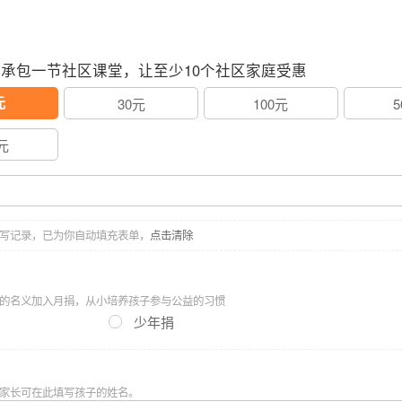
象征孤独的名字。
，承包一节社区课堂，让至少10个社区家庭受惠
，越来越多出城务工的家长，开始选择把孩子带在身边。
元
30元
100元
并不等于高质量的陪伴，
成大城市内的流动儿童。
元
品……
写记录，已为你自动填充表单，
点击清除
的名义加入月捐，从小培养孩子参与公益的习惯
少年捐
家长可在此填写孩子的姓名。