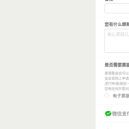
您有什么想
在广东，每4个
是否需要票
爱德基金会可以
他们常是儿童意
金会官网上申请。 申
进行申请(微信
他们往往自卑、
您有任何开票问题
电子票
但他们的“脆弱”
他们只是需要一
微信支
一个给予他们安