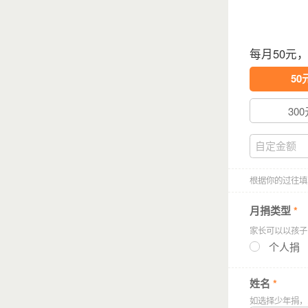
留守儿童，一个
每月50元
为了孩子的成长
50
但是，带在身边
当留守儿童转变
300
陪伴依然是奢侈
根据你的过往填
月捐类型
*
家长可以以孩子
个人捐
姓名
*
如选择少年捐，