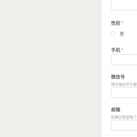
性别
*
男
手机
*
微信号
填写微信号方便
大城市里，在家
孩子们只能独自
邮箱
面对陌生的城中
如果您希望每个
伴；反抗父母的
对城市世界的不