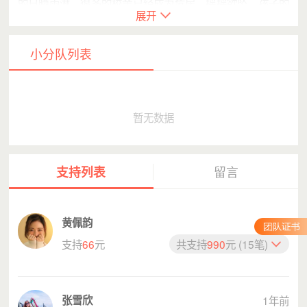
的日晒雨淋，很多的校舍已经成为危房，摇摇欲坠，孩子的
展开
学习及生活条件尤为艰难。尽管如此，志愿者却总能看到一
张张天真的笑脸......宁静的大山里回荡着孩子们朗朗的读书
声。
小分队列表
暂无数据
支持列表
留言
黄佩韵
1年前
支持
66
元
共支持
990
元 (15笔)
（图1: 学生学习环境尤为恶劣）
张雪欣
1年前