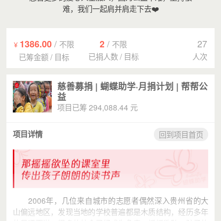
难，我们一起肩并肩走下去❤️
1386.00
/
2
/
27
不限
不限
¥
已捐人数
/
目标
人次
已筹金额
/
目标
慈善募捐 | 蝴蝶助学·月捐计划 | 帮帮公
益
项目已筹 294,088.44 元
项目详情
回到项目首页
2006年，几位来自城市的志愿者偶然深入贵州省的大
山偏远地区，发现当地的学校普遍都是木质结构，经历多年