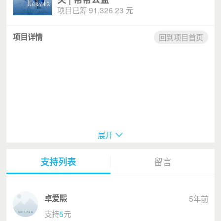
项目已筹 91,326.23 元
项目详情
回到项目首页
展开
疫情就是冲锋号
支持列表
留言
悬壶入荆楚，白衣做战袍
卓爱熙
5年前
支持
5
元