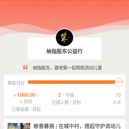
纳指股东公益行
纳指股东，跟老柴一起帮助流动儿童
筹款目标
333%
1000.00
/
2
/
10
不限
¥
300
¥
已捐人数
/
目标
人次
已筹金额
/
目标
慈善募捐 | 在城中村，搭起守护流动儿