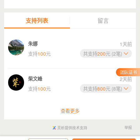
但是，带在身边并不等于高质量的陪伴，
支持列表
留言
当留守儿童转变成大城市内的流动儿童。
陪伴依然是奢侈品……
朱娜
1天前
支持
100
元
共支持
200
元 (2笔)
柴文峰
2天前
支持
100
元
共支持
800
元 (8笔)
查看更多
举报
灵析提供技术支持
（图片已获得授权）