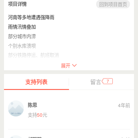
项目详情
回到项目首页
河南等多地遭遇强降雨
雨情汛情叠加
部分城市内涝
个别水库溃坝
部分铁路停运、航班取消
突如其来的严重汛情，牵动着全国亿万民众的心
展开
在大灾大难前有千千万万个普通人挺身而出、慷慨前
行！风雨同舟、众志成城，团结一致，不畏艰险，这些精神
7
支持列表
留言
已潜移默化到我们每个人的骨血。让我们一起为河南加油！
为前线的抗汛伙伴们点赞！让我们后方尽绵薄之力为他们筑
起汛情救援的坚固防线。
陈思
4年前
只为全力以赴，护好州城安澜！
支持
50
元