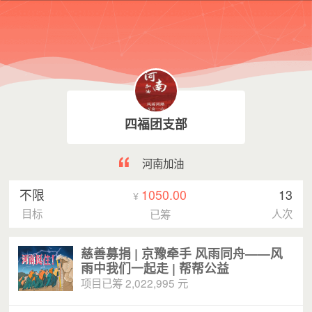
四福团支部
河南加油
不限
1050.00
13
¥
目标
人次
已筹
慈善募捐 | 京豫牵手 风雨同舟——风
雨中我们一起走 | 帮帮公益
项目已筹 2,022,995 元