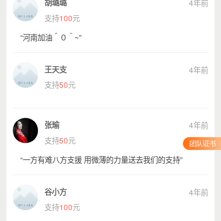
胡璐璐
4年前
支持
100
元
“河南加油＾０＾~”
王天支
4年前
支持
50
元
张瑜
4年前
支持
50
元
“一方有难八方支援 用微薄的力量送去我们的支持”
灾情发生，北京青基会紧急启动突发公共事件应急响应
机制，贯彻落实总书记的指示精神，在北京共青团的号召
下，发起 “京豫牵手 风雨同舟——风雨中我们一起走”行动，
谷小方
4年前
向全社会募集爱心资金。
支持
100
元
北京团市委、北京青少年发展基金会呼吁北京青年发扬