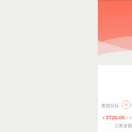
筹款目标
1%
/
3720.00
¥
已筹金