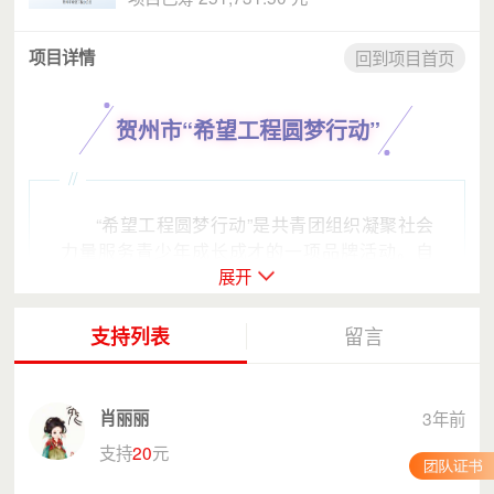
项目详情
回到项目首页
贺州市“希望工程圆梦行动”
//
“希望工程圆梦行动”是共青团组织凝聚社会
力量服务青少年成长成才的一项品牌活动。自
展开
2006年实施“希望工程圆梦行动”以来，市委、市
政府高度重视，社会各界广泛关注、积极参与，
已累计募集资金2482万元，帮助9366名困难大
支持列表
留言
学生圆梦大学。为深入贯彻落实市委、市政府关
于乡村振兴的决策部署，助力乡村振兴，以实际
行动帮助困难大学生解决上学难的问题，帮助困
肖丽丽
3年前
难大学生圆大学梦。为助力乡村振兴，以实际行
支持
20
元
动帮助困难大学生圆大学梦，团市委、市希望办
联合广西青少年发展基金会，开展贺州市“希望