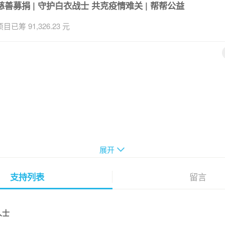
慈善募捐 | 守护白衣战士 共克疫情难关 | 帮帮公益
项目已筹 91,326.23 元
展开
疫情就是冲锋号
留言
支持列表
悬壶入荆楚，白衣做战袍
人士