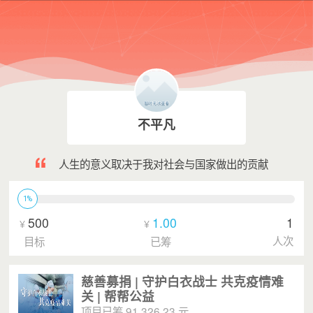
不平凡
人生的意义取决于我对社会与国家做出的贡献
1%
500
1.00
1
¥
¥
人次
目标
已筹
慈善募捐 | 守护白衣战士 共克疫情难
关 | 帮帮公益
项目已筹 91,326.23 元