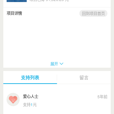
项目详情
回到项目首页
展开
疫情就是冲锋号
支持列表
留言
悬壶入荆楚，白衣做战袍
爱心人士
5年前
支持
1
元