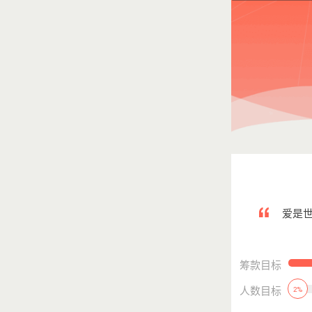
爱是世
筹款目标
人数目标
2%