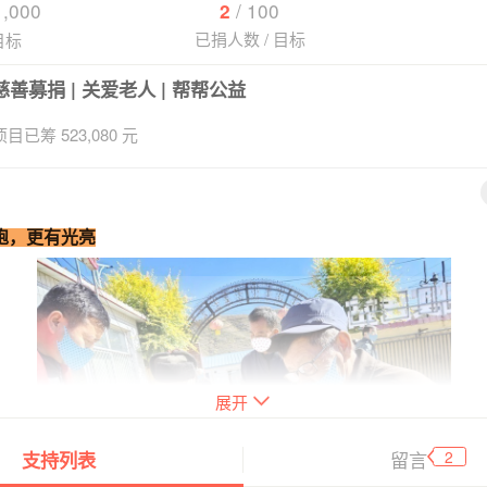
1,000
/
100
2
已捐人数
/
目标
目标
慈善募捐 | 关爱老人 | 帮帮公益
项目已筹 523,080 元
饱，更有光亮
展开
2
留言
支持列表