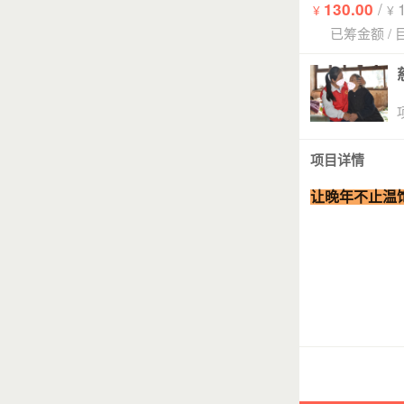
/
130.00
¥
¥
已筹金额
/
项目详情
让晚年不止温