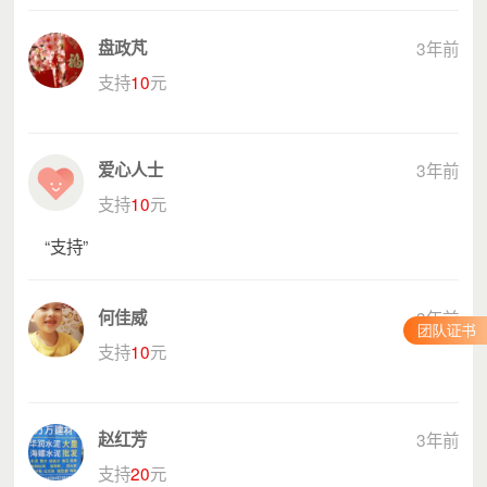
工程圆梦行动”公益活动。
盘政芃
3年前
支持
10
元
1
项目内容
广泛动员全市各级团组织、各有关单位青年
工作委员会、少先队组织、青年联合会、青年企
爱心人士
3年前
业家协会、青年文明号组委会成员单位、社会爱
支持
10
元
心人士和爱心企业家等各界力量积极捐款，帮助
品学兼优、家庭经济困难学生完成学业，圆贫困
“支持”
学子的大学梦。
何佳威
3年前
2
资助标准
支持
10
元
“希望工程圆梦行动”公益助学项目：重点资
助品学兼优、家庭经济困难的贺州籍大学新生。
市本级150名以上，按照3000元/人的标准进行
赵红芳
3年前
资助；各县（区）各100名，资助标准由各县
支持
20
元
（区）团委参照市级标准并结合实际确定。项目