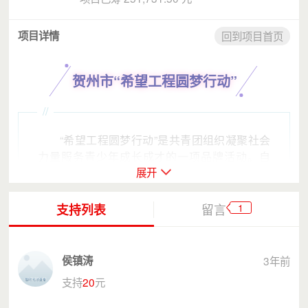
项目详情
回到项目首页
贺州市“希望工程圆梦行动”
//
“希望工程圆梦行动”是共青团组织凝聚社会
力量服务青少年成长成才的一项品牌活动。自
展开
2006年实施“希望工程圆梦行动”以来，市委、市
政府高度重视，社会各界广泛关注、积极参与，
已累计募集资金2482万元，帮助9366名困难大
1
支持列表
留言
学生圆梦大学。为深入贯彻落实市委、市政府关
于乡村振兴的决策部署，助力乡村振兴，以实际
行动帮助困难大学生解决上学难的问题，帮助困
侯镇涛
3年前
难大学生圆大学梦。为助力乡村振兴，以实际行
支持
20
元
动帮助困难大学生圆大学梦，团市委、市希望办
联合广西青少年发展基金会，开展贺州市“希望